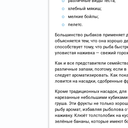
различные виды теста;
хлебный мякиш;
мелкие бойлы;
пелетс.
Большинство рыбаков применяет дл
объясняется тем, что она хорошо д
способствует тому, что рыба быстр
уловистая наживка — свежий горох
Как и все представители семейств
различные запахи, поэтому, если в 
следует ароматизировать. Как пок
ловится на насадки, сдобренные 
Кроме традиционных насадок, для
нарезанные небольшими кубиками 
груша. Эти фрукты не только хоро
рыбу аромат, избавляя рыболова 
наживку. Клюёт толстолобик на ку
зелёные бананы, которые имеют бо