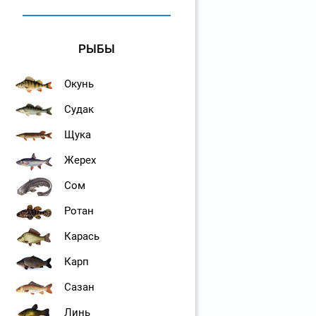
РЫБЫ
Окунь
Судак
Щука
Жерех
Сом
Ротан
Карась
Карп
Сазан
Линь