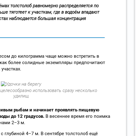
оёмах толстолоб равномерно распределяется по
ьше тяготеет к участкам, где в водоём впадают
естах наблюдается большая концентрация
есом до килограмма чаще можно встретить в
я как более солидные экземпляры предпочитают
 участках.
 целесообразно использовать сразу несколько
удилищ
бивым рыбам и начинает проявлять пищевую
воды до 12 градусов.
В весеннее время его поимка
нами 2–3 м.
с глубиной 4–7 м. В сентябре толстолоб ещё