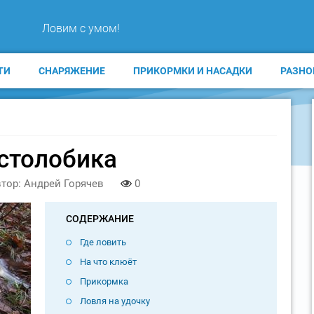
Ловим с умом!
ТИ
СНАРЯЖЕНИЕ
ПРИКОРМКИ И НАСАДКИ
РАЗНО
лстолобика
тор: Андрей Горячев
0
СОДЕРЖАНИЕ
Где ловить
На что клюёт
Прикормка
Ловля на удочку