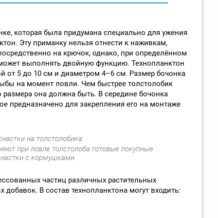
нке, которая была придумана специально для ужения
ктон. Эту приманку нельзя отнести к наживкам,
посредственно на крючок, однако, при определённом
 может выполнять двойную функцию. Технопланктон
 от 5 до 10 см и диаметром 4–6 см. Размер бочонка
рыбы на момент ловли. Чем быстрее толстолобик
о размера она должна быть. В середине бочонка
рое предназначено для закрепления его на монтаже
яют при ловле толстолоба готовые покупные
снастки с кормушками
ессованных частиц различных растительных
 добавок. В состав технопланктона могут входить: