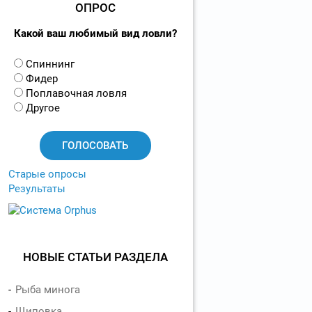
ОПРОС
Какой ваш любимый вид ловли?
В
Спиннинг
а
Фидер
р
Поплавочная ловля
и
Другое
а
н
т
ы
Старые опросы
Результаты
НОВЫЕ СТАТЬИ РАЗДЕЛА
Рыба минога
Щиповка