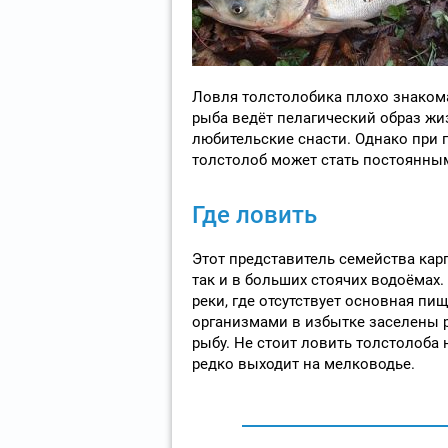
Ловля толстолобика плохо знакома
рыба ведёт пелагический образ жи
любительские снасти. Однако при 
толстолоб может стать постоянны
Где ловить
Этот представитель семейства карп
так и в больших стоячих водоёмах.
реки, где отсутствует основная п
организмами в избытке заселены ре
рыбу. Не стоит ловить толстолоба н
редко выходит на мелководье.