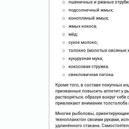
пшеничные и ржаные отруби
подсолнечный жмых;
конопляный жмых;
жмых кокоса;
мёд;
сухое молоко;
толокно (молотые овсяные х
кукурузная мука;
кокосовая стружка.
свекловичная патока.
Кроме того, в составе покупных и
призванные повысить аппетит у ры
растворяться, образуя вокруг себя
привлекают внимание толстолоба и
Многие рыболовы, ориентирующиес
технопланктон своими руками, исп
удлинённого стакана. Самостоятел