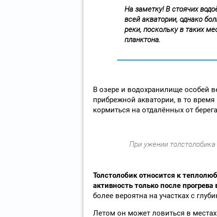
На заметку! В стоячих вод
всей акватории, однако бол
реки, поскольку в таких м
планктона.
В озере и водохранилище особей в
прибрежной акватории, в то врем
кормиться на отдалённых от берега
При ужении толстолобика
Толстолобик относится к теплолю
активность только после прогрева 
более вероятна на участках с глуби
Летом он может ловиться в местах 