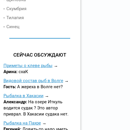
Скумбрия
Тилапия
Синец
СЕЙЧАС ОБСУЖДАЮТ
Приметы о клеве рыбы
Арина:
схаК
Видовой состав рыб в Волге
Гость:
А жереха в Волге нет?
Рыбалка в Хакасии
Александр:
На озере Иткуль
водится судак ? Это автор
приврал. В Хакасии судака нет.
Рыбалка на Пахре
Евгений:
Ловить-то надо уметь