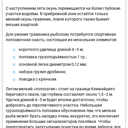
С наступлением лета окунь перемещается на более глубокие
участки водоёма. В прибрежной зоне остаётся только
мелкий окунь-травяник, ловля которого также бывает
весьма азартной.
Для ужения травяника рыболову потребуется спортивная
поплавочная снасть, состоящая из нескольких элементов:
короткого удилища длиной 4–5 м;
поплавка грузоподъёмностью 1 гр.;
основной лески диаметром 0,12 мм;
набора грузил-дробинок;
поводка с крючком.
Летом мелкий «полосатик» стоит на границе ближайшего
берегового свала, где глубина составляет около 1,5–2 м.
Удочки длиной 4–5 м будет вполне достаточно, чтобы
добросить до перспективного участка. Небольшая
грузоподъёмность поплавка обусловлена тем, что мелкая
рыба может брать насадку очень аккуратно, это исключает
применение больших сигнализаторов поклёвки. Чтобы
предотвратить запутывание оснастки во время заброса, все