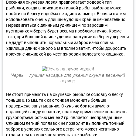
Весенняя окунёвая ловля предполагает ходовой тип
рыбалки, когда в поисках активной рыбы рыболов может
пройти по берегу водоёма не один километр. В связи с этим
использовать очень длинные удочки крайне нежелательно.
Передвигаться с длинным удилищем по заросшим
кустарником берегу будет весьма проблематично. Кроме
того, при большой длине удочки, растущие на берегу деревья
не дадут выполнить нормальный заброс из-за спины.
Удилища длиной около 6 м вполне хватит, чтобы добросить
крючок с наживкой до мест жировки полосатого хищника.
Червь – лучшая насадка для ужения окуня в весенний
период.
Не стоит применять на окунёвой рыбалке основную леску
тоньше 0,15 мм, так как тонкая мононить больше
подвержена запутыванию. Окунь не боится шума от
падающей в воду оснастки, поэтому применение поплавков
грузоподъёмностью менее 2 гр. является неоправданным.
Слишком лёгкий поплавок не позволит выполнить точный
заброс в условиях сильного ветра, что может негативно
отразиться на конечном результате рыбалки.