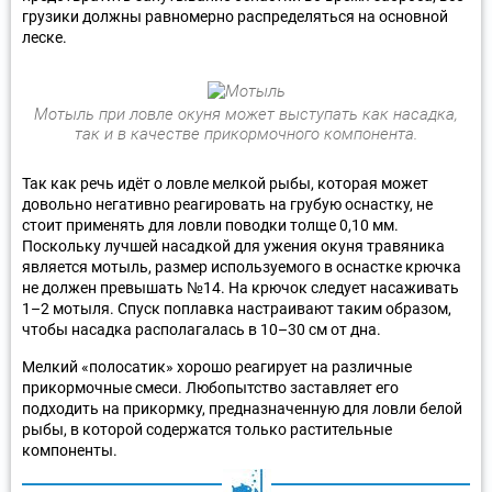
грузики должны равномерно распределяться на основной
леске.
Мотыль при ловле окуня может выступать как насадка,
так и в качестве прикормочного компонента.
Так как речь идёт о ловле мелкой рыбы, которая может
довольно негативно реагировать на грубую оснастку, не
стоит применять для ловли поводки толще 0,10 мм.
Поскольку лучшей насадкой для ужения окуня травяника
является мотыль, размер используемого в оснастке крючка
не должен превышать №14. На крючок следует насаживать
1–2 мотыля. Спуск поплавка настраивают таким образом,
чтобы насадка располагалась в 10–30 см от дна.
Мелкий «полосатик» хорошо реагирует на различные
прикормочные смеси. Любопытство заставляет его
подходить на прикормку, предназначенную для ловли белой
рыбы, в которой содержатся только растительные
компоненты.