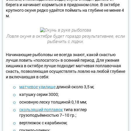
берега и начинает кормиться в придонном слое. В октябре
крупного окуня редко удаётся поймать на глубине не менее 4
м.
Ловля окуня в октябре будет гораздо результативнее, если
рыбачить с лодки.
Начинающие рыболовы не всегда знают, какой снастью
лучше ловить «полосатого» в осенний период. Для ужения
хищника в октябре лучше подходит матчевая поплавочная
снасть, позволяющая осуществлять ловлю на любой глубине
и включающая в себя:
матчевое удилище
длиной около 3,5 м;
катушку серии 3000;
основную леску толщиной 0,18 мм;
скользящий поплавок
типа вэглер
грузоподъёмностью 7–10 гр.;
вертлюжок с карабином;
грузило-оливку;