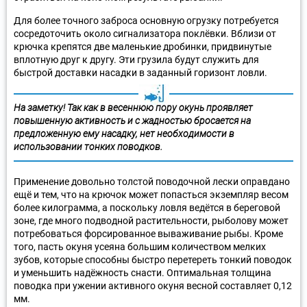
Для более точного заброса основную огрузку потребуется
сосредоточить около сигнализатора поклёвки. Вблизи от
крючка крепятся две маленькие дробинки, придвинутые
вплотную друг к другу. Эти грузила будут служить для
быстрой доставки насадки в заданный горизонт ловли.
На заметку! Так как в весеннюю пору окунь проявляет
повышенную активность и с жадностью бросается на
предложенную ему насадку, нет необходимости в
использовании тонких поводков.
Применение довольно толстой поводочной лески оправдано
ещё и тем, что на крючок может попасться экземпляр весом
более килограмма, а поскольку ловля ведётся в береговой
зоне, где много подводной растительности, рыболову может
потребоваться форсированное вываживание рыбы. Кроме
того, пасть окуня усеяна большим количеством мелких
зубов, которые способны быстро перетереть тонкий поводок
и уменьшить надёжность снасти. Оптимальная толщина
поводка при ужении активного окуня весной составляет 0,12
мм.