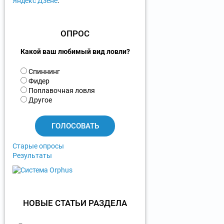
Яндекс Дзене
.
ОПРОС
Какой ваш любимый вид ловли?
В
Спиннинг
а
Фидер
р
Поплавочная ловля
и
Другое
а
н
т
ы
Старые опросы
Результаты
НОВЫЕ СТАТЬИ РАЗДЕЛА