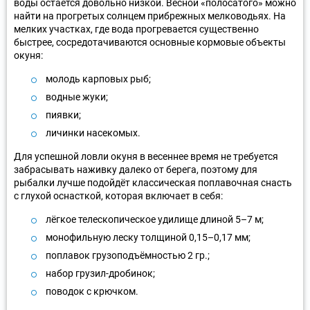
воды остаётся довольно низкой. Весной «полосатого» можно
найти на прогретых солнцем прибрежных мелководьях. На
мелких участках, где вода прогревается существенно
быстрее, сосредотачиваются основные кормовые объекты
окуня:
молодь карповых рыб;
водные жуки;
пиявки;
личинки насекомых.
Для успешной ловли окуня в весеннее время не требуется
забрасывать наживку далеко от берега, поэтому для
рыбалки лучше подойдёт классическая поплавочная снасть
с глухой оснасткой, которая включает в себя:
лёгкое телескопическое удилище длиной 5–7 м;
монофильную леску толщиной 0,15–0,17 мм;
поплавок грузоподъёмностью 2 гр.;
набор грузил-дробинок;
поводок с крючком.