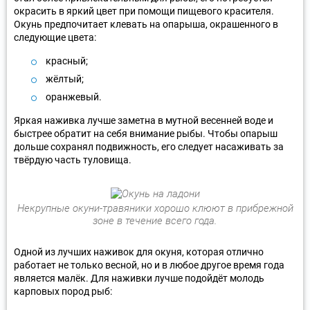
окрасить в яркий цвет при помощи пищевого красителя.
Окунь предпочитает клевать на опарыша, окрашенного в
следующие цвета:
красный;
жёлтый;
оранжевый.
Яркая наживка лучше заметна в мутной весенней воде и
быстрее обратит на себя внимание рыбы. Чтобы опарыш
дольше сохранял подвижность, его следует насаживать за
твёрдую часть туловища.
Некрупные окуни-травяники хорошо клюют в прибрежной
зоне в течение всего года.
Одной из лучших наживок для окуня, которая отлично
работает не только весной, но и в любое другое время года
является малёк. Для наживки лучше подойдёт молодь
карповых пород рыб: