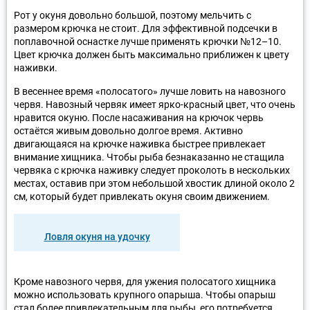
Рот у окуня довольно большой, поэтому мельчить с
размером крючка не стоит. Для эффективной подсечки в
поплавочной оснастке лучше применять крючки №12–10.
Цвет крючка должен быть максимально приближен к цвету
наживки.
В весеннее время «полосатого» лучше ловить на навозного
червя. Навозный червяк имеет ярко-красный цвет, что очень
нравится окуню. После насаживания на крючок червь
остаётся живым довольно долгое время. Активно
двигающаяся на крючке наживка быстрее привлекает
внимание хищника. Чтобы рыба безнаказанно не стащила
червяка с крючка наживку следует проколоть в нескольких
местах, оставив при этом небольшой хвостик длиной около 2
см, который будет привлекать окуня своим движением.
Ловля окуня на удочку
Кроме навозного червя, для ужения полосатого хищника
можно использовать крупного опарыша. Чтобы опарыш
стал более привлекательным для рыбы, его потребуется