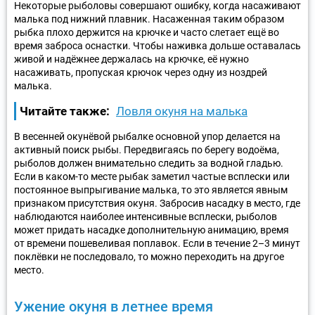
Некоторые рыболовы совершают ошибку, когда насаживают
малька под нижний плавник. Насаженная таким образом
рыбка плохо держится на крючке и часто слетает ещё во
время заброса оснастки. Чтобы наживка дольше оставалась
живой и надёжнее держалась на крючке, её нужно
насаживать, пропуская крючок через одну из ноздрей
малька.
Читайте также:
Ловля окуня на малька
В весенней окунёвой рыбалке основной упор делается на
активный поиск рыбы. Передвигаясь по берегу водоёма,
рыболов должен внимательно следить за водной гладью.
Если в каком-то месте рыбак заметил частые всплески или
постоянное выпрыгивание малька, то это является явным
признаком присутствия окуня. Забросив насадку в место, где
наблюдаются наиболее интенсивные всплески, рыболов
может придать насадке дополнительную анимацию, время
от времени пошевеливая поплавок. Если в течение 2–3 минут
поклёвки не последовало, то можно переходить на другое
место.
Ужение окуня в летнее время