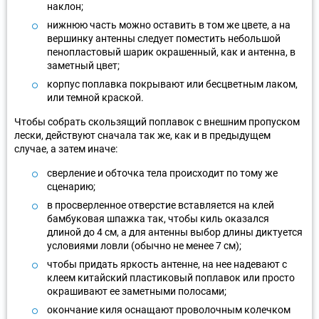
наклон;
нижнюю часть можно оставить в том же цвете, а на
вершинку антенны следует поместить небольшой
пенопластовый шарик окрашенный, как и антенна, в
заметный цвет;
корпус поплавка покрывают или бесцветным лаком,
или темной краской.
Чтобы собрать скользящий поплавок с внешним пропуском
лески, действуют сначала так же, как и в предыдущем
случае, а затем иначе:
сверление и обточка тела происходит по тому же
сценарию;
в просверленное отверстие вставляется на клей
бамбуковая шпажка так, чтобы киль оказался
длиной до 4 см, а для антенны выбор длины диктуется
условиями ловли (обычно не менее 7 см);
чтобы придать яркость антенне, на нее надевают с
клеем китайский пластиковый поплавок или просто
окрашивают ее заметными полосами;
окончание киля оснащают проволочным колечком