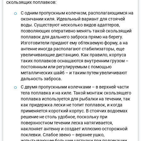
скользящих поплавков:
С одним пропускным колечком, располагающимся на
окончании киля. Идеальный вариант для стоячей
воды. Существуют несколько видов адаптеров,
позволяющих оперативно менять такой скользящий
поплавок для дальнего заброса прямо на берегу.
Изготовители придают ему обтекаемую форму, а на
антенне иногда располагают стабилизаторы, еще
увеличивающие дистанцию. Как правило, корпуса
таких поплавков оснащаются внутренним грузом –
постоянным или регулируемым с помощью
металлических шайб – и таким путем увеличивают
дальность заброса.
С двумя пропускными колечками – в верхней части
тела поплавка и на киле. Такой монтаж скользящего
поплавка используется для рыбалки на течении, так
как придержка лески не топит поплавок, и когда
применяется короткий корпус. В стоячих водоемах
решение не столь удобное, поскольку при
поверхностном течении леска натягивается,
наклоняет антенну и создает иллюзию осторожной
поклевки. Слабое звено – верхнее ушко,
испытывающее большие нагрузки при подсекании