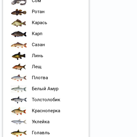
Сом
Ротан
Карась
Карп
Сазан
Линь
Лещ
Плотва
Белый Амур
Толстолобик
Красноперка
Уклейка
Голавль