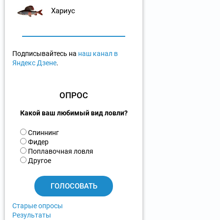
Хариус
Подписывайтесь на
наш канал в
Яндекс Дзене
.
ОПРОС
Какой ваш любимый вид ловли?
В
Спиннинг
а
Фидер
р
Поплавочная ловля
и
Другое
а
н
т
ы
Старые опросы
Результаты