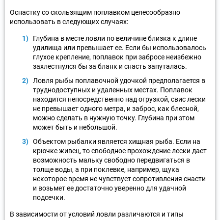
Оснастку со скользящим поплавком целесообразно
использовать в следующих случаях:
Глубина в месте ловли по величине близка к длине
удилища или превышает ее. Если бы использовалось
глухое крепление, поплавок при забросе неизбежно
захлестнулся бы за бланк и снасть запуталась.
Ловля рыбы поплавочной удочкой предполагается в
труднодоступных и удаленных местах. Поплавок
находится непосредственно над огрузкой, свис лески
не превышает одного метра, и заброс, как блесной,
можно сделать в нужную точку. Глубина при этом
может быть и небольшой.
Объектом рыбалки является хищная рыба. Если на
крючке живец, то свободное прохождение лески дает
возможность мальку свободно передвигаться в
толще воды, а при поклевке, например, щука
некоторое время не чувствует сопротивления снасти
и возьмет ее достаточно уверенно для удачной
подсечки.
В зависимости от условий ловли различаются и типы