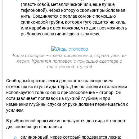
(пластиковой, металлической или, еще лучше,
тефлоновой), через которую скользит рыболовная
нить. Соединяется с поплавком он с помощью
силиконовой трубки, которая туго садится на киль,
или карабина с вертлюжком, что дает возможность
рыболову оперативно сделать замену.
Виды стопоров – слева силиконовый, справа узлы из
лески. Крепится поплавок с помощью адаптера с
пластиковой втулкой
Свободный проход лески достигается расширением
отверстия во втулке адаптера. Для остановки скольжения
используется только одно приспособление – стопор. Он
останавливает поплавок на нужной глубине, и при
изменении глубины спуска от руки должен перемещаться с
усилием.
В рыболовной практике используются два вида стопоров
для скользящего поплавка:
силиконовый, через который продевается леска;