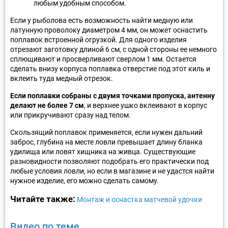
любым удобным способом.
Если у рыболова есть возможность найти медную или
латунную проволоку диаметром 4 мм, он может оснастить
поплавок встроенной огрузкой. Для одного изделия
отрезают заготовку длиной 6 см, с одной стороны ее немного
сплющивают и просверливают сверлом 1 мм. Остается
сделать внизу корпуса поплавка отверстие под этот киль и
вклеить туда медный отрезок.
Если поплавки собраны с двумя точками пропуска, антенну
делают не более 7 см
, и верхнее ушко вклеивают в корпус
или прикручивают сразу над телом.
Скользящий поплавок применяется, если нужен дальний
заброс, глубина на месте ловли превышает длину бланка
удилища или ловят хищника на живца. Существующие
разновидности позволяют подобрать его практически под
любые условия ловли, но если в магазине и не удастся найти
нужное изделие, его можно сделать самому.
Читайте также:
Монтаж и оснастка матчевой удочки
Видео по теме