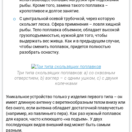
рыбы. Кроме того, замена такого поплавка –
кропотливое и долгое занятие.
С центральной осевой трубочкой, через которую
скользит леска. Сфера применения – ловля хищной
рыбы. Тело поплавка объемное, обладает высокой
грузоподъемностью, нужной для того, чтобы
выдержать вес живца. Как и в предыдущем случае,
чтобы сменить поплавок, придется полностью
разобрать оснастку.
Три типа скользящих поплавков: а) со сквозным
отверстием, b) вэглер – с одним ушком, с) с двумя
колечками
Уникальное устройство только у изделия первого типа – он
имеет длинную антенну с веретенообразным телом внизу или
без оного, если антенна обладает достаточной плавучестью
(например, из павлиньего пера). Как раз нужный поплавок
для карася, часто клюющего «на подъем». У двух
последующих видов внешний вид может быть самым
разным.