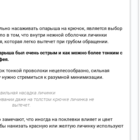
льно насаживать опарыша на крючок, является выбор
ло в том, что внутри нежной оболочки личинки
, которая легко вытечет при грубом обращении.
арыша был очень острым и как можно более тонким с
фея.
чок тонкой проволоки нецелесообразно, сильная
му нужно стремиться к разумной минимизации.
вании даже на толстом крючке личинка не
вытечет.
амечают, что иногда на поклевки влияет и цвет
тобы нанизать красную или желтую личинку используют