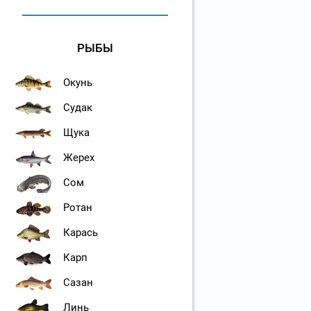
РЫБЫ
Окунь
Судак
Щука
Жерех
Сом
Ротан
Карась
Карп
Сазан
Линь