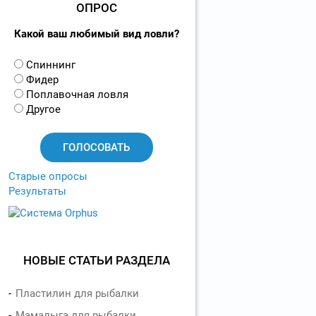
ОПРОС
Какой ваш любимый вид ловли?
В
Спиннинг
а
Фидер
р
Поплавочная ловля
и
Другое
а
н
т
ы
Старые опросы
Результаты
НОВЫЕ СТАТЬИ РАЗДЕЛА
Пластилин для рыбалки
Мамалыга для рыбалки