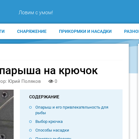
Ловим с умом!
ТИ
СНАРЯЖЕНИЕ
ПРИКОРМКИ И НАСАДКИ
РАЗНО
опарыша на крючок
ор: Юрий Поляков
0
СОДЕРЖАНИЕ
Опарыш и его привлекательность для
рыбы
Выбор крючка
Способы насадки
Памятка рыболову