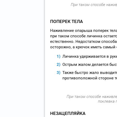
При таком способе нажив
ПОПЕРЕК ТЕЛА
Наживление опарыша поперек тела
при таком способе личинка остает
естественно. Недостатком способа
осторожно, а крючок иметь самый 
Личинка удерживается в рук
Острым жалом делается быст
Также быстро жало выводитс
противоположной стороне т
При таком способе наживле
поклевка п
НЕЗАЦЕПЛЯЙКА