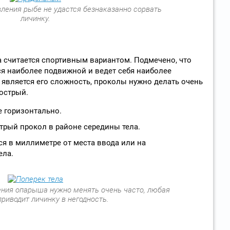
ления рыбе не удастся безнаказанно сорвать
личинку.
 считается спортивным вариантом. Подмечено, что
ся наиболее подвижной и ведет себя наиболее
 является его сложность, проколы нужно делать очень
острый.
е горизонтально.
рый прокол в районе середины тела.
я в миллиметре от места ввода или на
ела.
ния опарыша нужно менять очень часто, любая
риводит личинку в негодность.