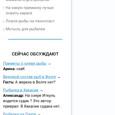
На какую приманку лучше
ловить карася
Ловля рыбы на пенопласт
Мотыль для рыбалки
СЕЙЧАС ОБСУЖДАЮТ
Приметы о клеве рыбы
Арина:
схаК
Видовой состав рыб в Волге
Гость:
А жереха в Волге нет?
Рыбалка в Хакасии
Александр:
На озере Иткуль
водится судак ? Это автор
приврал. В Хакасии судака нет.
Рыбалка на Пахре