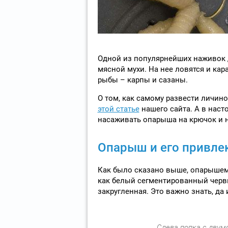
Одной из популярнейших наживок 
мясной мухи. На нее ловятся и кара
рыбы – карпы и сазаны.
О том, как самому развести личино
этой статье
нашего сайта. А в наст
насаживать опарыша на крючок и н
Опарыш и его привле
Как было сказано выше, опарышем
как белый сегментированный червь.
закругленная. Это важно знать, да
Слева попка с двумя