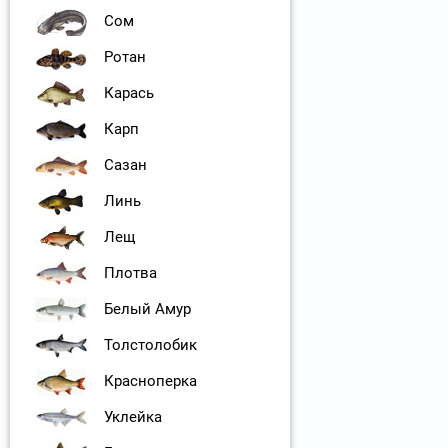
Сом
Ротан
Карась
Карп
Сазан
Линь
Лещ
Плотва
Белый Амур
Толстолобик
Красноперка
Уклейка