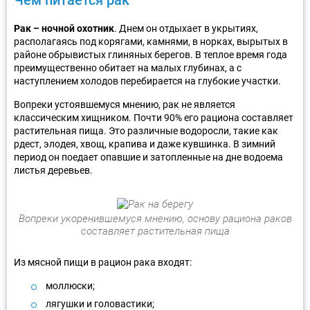
Рак – ночной охотник
. Днем он отдыхает в укрытиях,
располагаясь под корягами, камнями, в норках, вырытых в
районе обрывистых глиняных берегов. В теплое время года
преимущественно обитает на малых глубинах, а с
наступлением холодов перебирается на глубокие участки.
Вопреки устоявшемуся мнению, рак не является
классическим хищником. Почти 90% его рациона составляет
растительная пища. Это различные водоросли, такие как
рдест, элодея, хвощ, крапива и даже кувшинка. В зимний
период он поедает опавшие и затопленные на дне водоема
листья деревьев.
Вопреки укоренившемуся мнению, основу рациона раков
составляет растительная пища
Из мясной пищи в рацион рака входят:
моллюски;
лягушки и головастики;