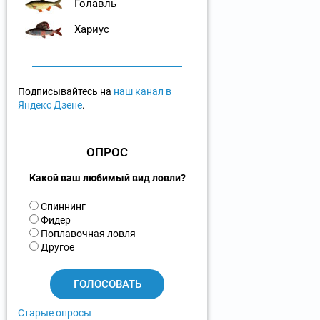
Голавль
Хариус
Подписывайтесь на
наш канал в
Яндекс Дзене
.
ОПРОС
Какой ваш любимый вид ловли?
В
Спиннинг
а
Фидер
р
Поплавочная ловля
и
Другое
а
н
т
ы
Старые опросы