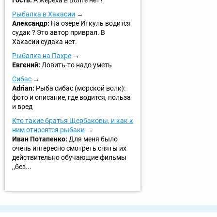
Гость:
А жереха в Волге нет?
Рыбалка в Хакасии
Александр:
На озере Иткуль водится
судак ? Это автор приврал. В
Хакасии судака нет.
Рыбалка на Пахре
Евгений:
Ловить-то надо уметь
Сибас
Adrian:
Рыба сибас (морской волк):
фото и описание, где водится, польза
и вред
Кто такие братья Щербаковы, и как к
ним относятся рыбаки
Иван Потапенко:
Для меня было
очень интересно смотреть сняты их
действительно обучающие фильмы
,,без...