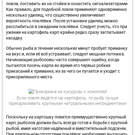
ловли, поставить их на стойки и оснастить сигнализаторами.
Как правило, для подобной ловли применяют одновременно
несколько удилищ, что существенно увеличивает
вероятность поклёвки. После установки удилищ можно
расслабиться в ожидании поклёвки. Следует учесть, что при
ужении на картофель карп крайне редко сразу заглатывает
насадку.
Обычно рыба в течение нескольких минут пробует приманку
на вкус и, если её всё устраивает, следует мощная потяжка.
Начинающие рыболовы часто совершают ошибку, когда
пытаются посечь карпа во время его первых робких
прикасаний к приманке, из-за чего он пугается и уходит с
прикормленного места.
Если ловля ведётся на картофель, то рыбу лучше
прикармливать крупными натуральными ингредиентами
Поскольку на картошку ловится преимущественно крупный
карп, рыболов должен быть всегда готов к борьбе с крупной
рыбой, имея наготове надёжный и вместительный подсачек.
При длительном отсутствии поклёвок необходимо вытащить