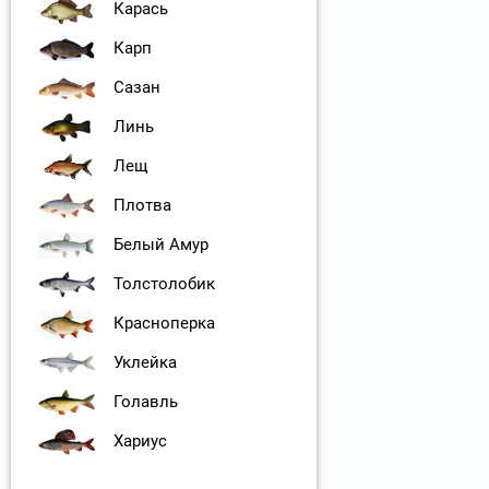
Карась
Карп
Сазан
Линь
Лещ
Плотва
Белый Амур
Толстолобик
Красноперка
Уклейка
Голавль
Хариус