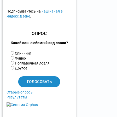
Подписывайтесь на
наш канал в
Яндекс Дзене
.
ОПРОС
Какой ваш любимый вид ловли?
В
Спиннинг
а
Фидер
р
Поплавочная ловля
и
Другое
а
н
т
ы
Старые опросы
Результаты