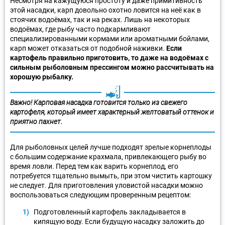
Несмотря на кажущуюся простоту и даже примитивность
этой насадки, карп довольно охотно ловится на неё как в
стоячих водоёмах, так и на реках. Лишь на некоторых
водоёмах, где рыбу часто подкармливают
специализированными кормами или ароматными бойлами,
карп может отказаться от подобной наживки.
Если
картофель правильно приготовить, то даже на водоёмах с
сильным рыболовным прессингом можно рассчитывать на
хорошую рыбалку.
Важно! Карповая насадка готовится только из свежего
картофеля, который имеет характерный желтоватый оттенок и
приятно пахнет.
Для рыболовных целей лучше подходят зрелые корнеплоды
с большим содержание крахмала, привлекающего рыбу во
время ловли. Перед тем как варить корнеплод, его
потребуется тщательно вымыть, при этом чистить картошку
не следует. Для приготовления уловистой насадки можно
воспользоваться следующим проверенным рецептом:
Подготовленный картофель закладывается в
кипящую воду. Если будущую насадку заложить до