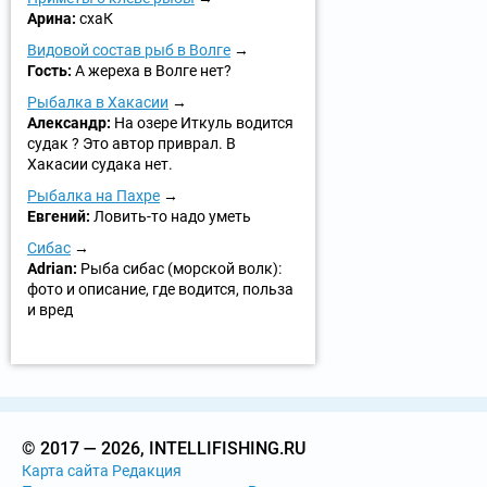
Арина:
схаК
Видовой состав рыб в Волге
Гость:
А жереха в Волге нет?
Рыбалка в Хакасии
Александр:
На озере Иткуль водится
судак ? Это автор приврал. В
Хакасии судака нет.
Рыбалка на Пахре
Евгений:
Ловить-то надо уметь
Сибас
Adrian:
Рыба сибас (морской волк):
фото и описание, где водится, польза
и вред
© 2017 — 2026, INTELLIFISHING.RU
Карта сайта
Редакция