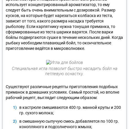
использует концентрированный ароматизатор, то ему
следует быть очень внимательным с дозировкой. Размер
кусков, на которые будет нарезаться колбаска из теста,
зависит от того, какого размера насадка требуется
рыболову. Если карпятнику нужна тонущая приманка, то
сформированные из теста шарики варятся. После варки
бойлы подвергаются сушке в течение нескольких дней. Когда
рыбаку необходим плавающий бойл, то окончательное
приготовление ведётся в микроволновке.
Специальная игла позволит быстро насадить бойл на
петлевую оснастку.
Существуют различные рецепты приготовления подобных
приманок в домашних условиях. Самый простой, но вполне
рабочий рецепт, выглядит следующим образом:
в кастрюле смешиваются 400 гр. манной крупы и 200
гр. сухого молока;
в смешанную сыпучую смесь добавляется по 100 гр.
конопляного и подсолнечного жмыха;