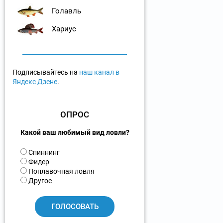
Голавль
Хариус
Подписывайтесь на
наш канал в
Яндекс Дзене
.
ОПРОС
Какой ваш любимый вид ловли?
В
Спиннинг
а
Фидер
р
Поплавочная ловля
и
Другое
а
н
т
ы