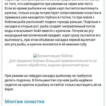
от того, что наблюдается при ужении на червя или тесто.
Если во время рыбалки на червя карп пытается выплюнуть
крючок, только когда почувствует сопротивление оснастки и
приманка уже находится глубоко в глотке, то при ловле с
бойлом рыба распознаёт подвох гораздо раньше. Подплыв к
насадке и открыв рот, рыба создаёт направленный поток
воды и всасывает бойл вместе с крючком. Почуяв во рту
инородный металлический предмет, карп сразу пытается его
выплюнуть, при этом объёмная насадка первой вылетает
изо рта рыбы, а крючок вонзается в её нижнюю губу.
Для придания бойлам большей привлекательности их
можно обработать жидким ароматизатором.
При ужении на твёрдую насадку рыболову не требуется
делать подсечку. В большинстве случаев рыба надёжно
садится на крючок и рыбаку остаётся только вытащить её на
берег.
Монтаж оснастки