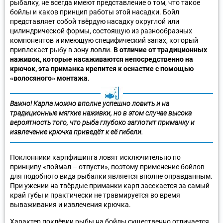
рыбалку, не всегда имеют представление о том, что такое
бойлы и каков принцип работы этой насадки. Бойл
представляет собой твёрдую насадку округлой или
цилиндрической формы, состоящую из разнообразных
компонентов и имеющую специфический запах, который
привлекает рыбу в зону ловли.
В отличие от традиционных
наживок, которые насаживаются непосредственно на
крючок, эта приманка крепится к оснастке с помощью
«волосяного» монтажа
.
Важно! Карпа можно вполне успешно ловить и на
традиционные мягкие наживки, но в этом случае высока
вероятность того, что рыба глубоко заглотит приманку и
извлечение крючка приведёт к её гибели.
Поклонники карпфишинга ловят исключительно по
принципу «поймал – отпусти», поэтому применение бойлов
для подобного вида рыбалки является вполне оправданным.
При ужении на твёрдые приманки карп засекается за самый
край губы и практически не травмируется во время
вываживания и извлечения крючка.
Характер поклёвки рыбы на бойлы существенно отличается