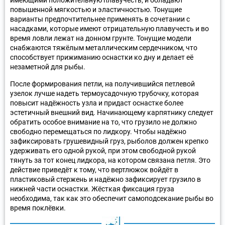
повышенной мягкостью и эластичностью. Тонущие
варианты предпочтительнее применять в сочетании с
насадками, которые имеют отрицательную плавучесть и во
время ловли лежат на донном грунте. Тонущие модели
снабжаются тяжёлым металлическим сердечником, что
способствует прижиманию оснастки ко дну и делает её
незаметной для рыбы.
После формирования петли, на получившийся петлевой
узелок лучше надеть термоусадочную трубочку, которая
повысит надёжность узла и придаст оснастке более
эстетичный внешний вид. Начинающему карпятнику следует
обратить особое внимание на то, что грузило не должно
свободно перемещаться по лидкору. Чтобы надёжно
зафиксировать грушевидный груз, рыболов должен крепко
удерживать его одной рукой, при этом свободной рукой
тянуть за тот конец лидкора, на котором связана петля. Это
действие приведёт к тому, что вертлюжок войдёт в
пластиковый стержень и надёжно зафиксирует грузило в
нижней части оснастки. Жёсткая фиксация груза
необходима, так как это обеспечит самоподсекание рыбы во
время поклёвки.