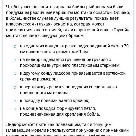
Чтобы успешно ловить карпа на бойлы рыболовами были
придуманы различные варианты монтажа оснастки. Однако,
в большинстве случаев лучшие результаты показывает
классическая «глухая» оснастка, которая может
применяться как в стоячей, так и в проточной воде. «Глухой»
монтаж делается следующим образом:
на одном из концов отрезка лидкора длиной около 70
см вяжется петля диаметром 1 см;
на лидкор надевается грушевидное грузило с
проходящим внутри него пластиковым стержнем;
к другому концу лидкора привязывается вертлюжок
средних размеров;
к вертлюжку крепится поводок из специального
поводочного материала;
к поводку привязывается крючок;
на конце поводка формируется петля,
предназначенная для крепления бойла.
Лидкор может быть как плавающим, так и тонущим.
Плавающие модели используются при ужении с приманками,
имеющими положительную плавучесть, и обладают