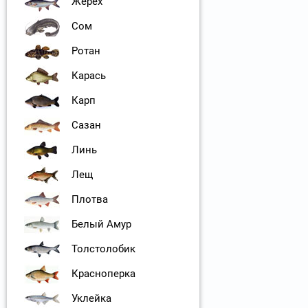
Жерех
Сом
Ротан
Карась
Карп
Сазан
Линь
Лещ
Плотва
Белый Амур
Толстолобик
Красноперка
Уклейка