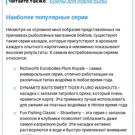
Читайте также:
Бойлы для ловли рыбы
Наиболее популярные серии
Несмотря на огромное многообразие представленных на
прилавках рыболовных магазинов бойлов, существуют
такие серии насадок, которые присутствуют в арсенале
каждого опытного карпятника и неизменно показывают
высокие результаты. К самым востребованным сериям
относятся:
Richworth Euroboilies Plum Royale – самая
универсальная серия, отлично работающая на
различных типах водоёма в любое время года.
DYNAMITE BAITS SWEET TIGER FLURO WASHOUTS –
насадка с запахом тигрового ореха, который очень
нравиться карпу. Эта приманку лучше использовать
для ужения на платных водоёмах в тёплое время года.
Fun Fishing Classic – Strawberry – эта серия с запахом
конопли и клубники позволяет соблазнить даже
самую капризную рыбу. Эти насадки активно
растворяются в воде и быстро привлекают внимание