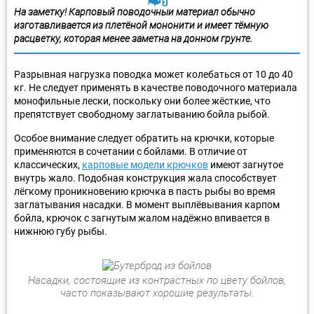
На заметку! Карповый поводочный материал обычно
изготавливается из плетёной мононити и имеет тёмную
расцветку, которая менее заметна на донном грунте.
Разрывная нагрузка поводка может колебаться от 10 до 40
кг. Не следует применять в качестве поводочного материала
монофильные лески, поскольку они более жёсткие, что
препятствует свободному заглатыванию бойла рыбой.
Особое внимание следует обратить на крючки, которые
применяются в сочетании с бойлами. В отличие от
классических,
карповые модели крючков
имеют загнутое
внутрь жало. Подобная конструкция жала способствует
лёгкому проникновению крючка в пасть рыбы во время
заглатывания насадки. В момент выплёвывания карпом
бойла, крючок с загнутым жалом надёжно впивается в
нижнюю губу рыбы.
Насадки, состоящие из контрастных по цвету бойлов,
часто показывают хорошие результаты.