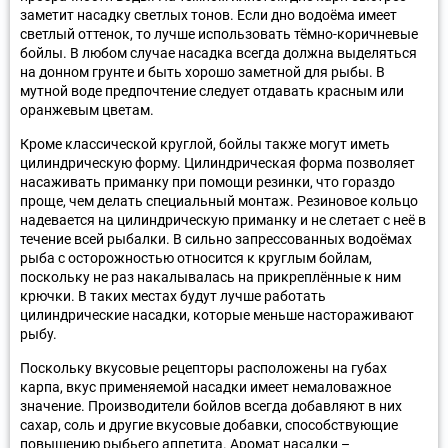
заметит насадку светлых тонов. Если дно водоёма имеет
светлый оттенок, то лучше использовать тёмно-коричневые
бойлы. В любом случае насадка всегда должна выделяться
на донном грунте и быть хорошо заметной для рыбы. В
мутной воде предпочтение следует отдавать красным или
оранжевым цветам.
Кроме классической круглой, бойлы также могут иметь
цилиндрическую форму. Цилиндрическая форма позволяет
насаживать приманку при помощи резинки, что гораздо
проще, чем делать специальный монтаж. Резиновое кольцо
надевается на цилиндрическую приманку и не слетает с неё в
течение всей рыбалки. В сильно запрессованных водоёмах
рыба с осторожностью относится к круглым бойлам,
поскольку не раз накалывалась на прикреплённые к ним
крючки. В таких местах будут лучше работать
цилиндрические насадки, которые меньше настораживают
рыбу.
Поскольку вкусовые рецепторы расположены на губах
карпа, вкус применяемой насадки имеет немаловажное
значение. Производители бойлов всегда добавляют в них
сахар, соль и другие вкусовые добавки, способствующие
повышению рыбьего аппетита. Аромат насадки –