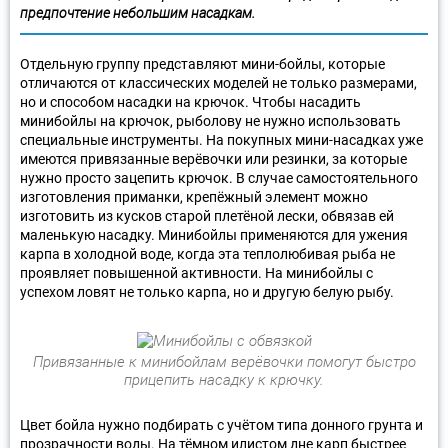
предпочтение небольшим насадкам.
Отдельную группу представляют мини-бойлы, которые
отличаются от классических моделей не только размерами,
но и способом насадки на крючок. Чтобы насадить
минибойлы на крючок, рыболову не нужно использовать
специальные инструменты. На покупных мини-насадках уже
имеются привязанные верёвочки или резинки, за которые
нужно просто зацепить крючок. В случае самостоятельного
изготовления приманки, крепёжный элемент можно
изготовить из кусков старой плетёной лески, обвязав ей
маленькую насадку. Минибойлы применяются для ужения
карпа в холодной воде, когда эта теплолюбивая рыба не
проявляет повышенной активности. На минибойлы с
успехом ловят не только карпа, но и другую белую рыбу.
Привязанные к минибойлам верёвочки помогут быстро
прицепить насадку к крючку.
Цвет бойла нужно подбирать с учётом типа донного грунта и
прозрачности воды. На тёмном илистом дне карп быстрее