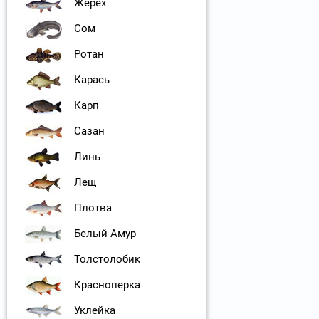
Жерех
Сом
Ротан
Карась
Карп
Сазан
Линь
Лещ
Плотва
Белый Амур
Толстолобик
Красноперка
Уклейка