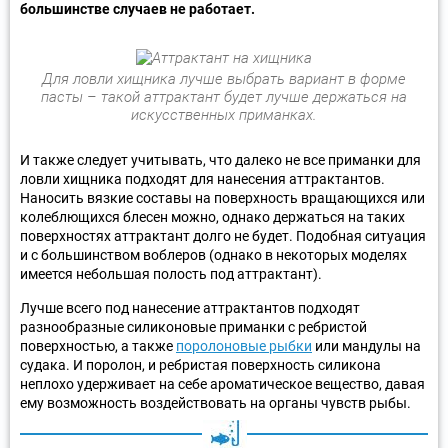
большинстве случаев не работает.
Для ловли хищника лучше выбрать вариант в форме
пасты – такой аттрактант будет лучше держаться на
искусственных приманках.
И также следует учитывать, что далеко не все приманки для
ловли хищника подходят для нанесения аттрактантов.
Наносить вязкие составы на поверхность вращающихся или
колеблющихся блесен можно, однако держаться на таких
поверхностях аттрактант долго не будет. Подобная ситуация
и с большинством воблеров (однако в некоторых моделях
имеется небольшая полость под аттрактант).
Лучше всего под нанесение аттрактантов подходят
разнообразные силиконовые приманки с ребристой
поверхностью, а также
поролоновые рыбки
или мандулы на
судака. И поролон, и ребристая поверхность силикона
неплохо удерживает на себе ароматическое вещество, давая
ему возможность воздействовать на органы чувств рыбы.