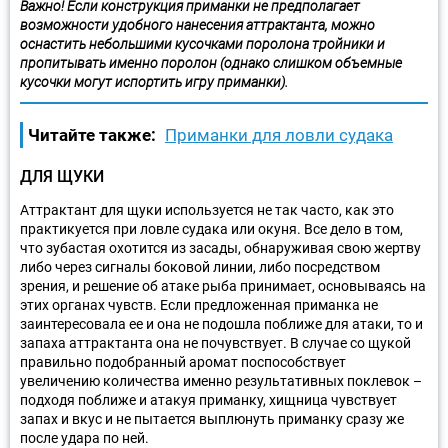
Важно! Если конструкция приманки не предполагает
возможности удобного нанесения аттрактанта, можно
оснастить небольшими кусочками поролона тройники и
пропитывать именно поролон (однако слишком объемные
кусочки могут испортить игру приманки).
Читайте также:
Приманки для ловли судака
ДЛЯ ЩУКИ
Аттрактант для щуки используется не так часто, как это
практикуется при ловле судака или окуня. Все дело в том,
что зубастая охотится из засады, обнаруживая свою жертву
либо через сигналы боковой линии, либо посредством
зрения, и решение об атаке рыба принимает, основываясь на
этих органах чувств. Если предложенная приманка не
заинтересовала ее и она не подошла поближе для атаки, то и
запаха аттрактанта она не почувствует. В случае со щукой
правильно подобранный аромат поспособствует
увеличению количества именно результативных поклевок –
подходя поближе и атакуя приманку, хищница чувствует
запах и вкус и не пытается выплюнуть приманку сразу же
после удара по ней.