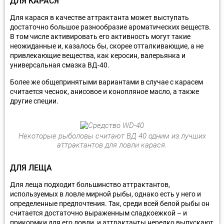
ДЛЯ КАРАСЯ
Для карася в качестве аттрактанта может выступать
достаточно большое разнообразие ароматических веществ.
В том числе активировать его активность могут такие
неожиданные и, казалось бы, скорее отталкивающие, а не
привлекающие вещества, как керосин, валерьянка и
универсальная смазка ВД-40.
Более же общепринятыми вариантами в случае с карасем
считается чеснок, анисовое и конопляное масло, а также
другие специи.
Некоторые рыболовы считают ВД 40 одним из лучших
аттрактантов для ловли карася.
ДЛЯ ЛЕЩА
Для леща подходит большинство аттрактантов,
используемых в ловле мирной рыбы, однако есть у него и
определенные предпочтения. Так, среди всей белой рыбы он
считается достаточно выраженным сладкоежкой – и
прикормки для его ловли, и аттрактанты нередко выпускают