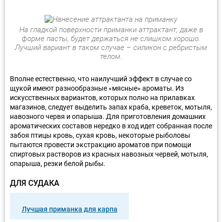
На гладкой поверхности приманки аттрактант, даже в
форме пасты, будет держаться не слишком хорошо.
Лучший вариант в таком случае – силикон с ребристым
телом.
Вполне естественно, что наилучший эффект в случае со
щукой имеют разнообразные «мясные» ароматы. Из
искусственных вариантов, которых полно на прилавках
магазинов, следует выделить запах краба, креветок, мотыля,
навозного червя и опарыша. Для приготовления домашних
ароматических составов нередко в ход идет собранная после
забоя птицы кровь, сухая кровь, некоторые рыболовы
пытаются провести экстракцию ароматов при помощи
спиртовых растворов из красных навозных червей, мотыля,
опарыша, резки белой рыбы.
ДЛЯ СУДАКА
Лучшая приманка для карпа