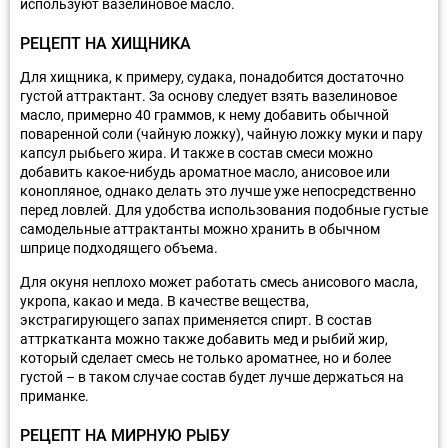
используют вазелиновое масло.
РЕЦЕПТ НА ХИЩНИКА
Для хищника, к примеру, судака, понадобится достаточно
густой аттрактант. За основу следует взять вазелиновое
масло, примерно 40 граммов, к нему добавить обычной
поваренной соли (чайную ложку), чайную ложку муки и пару
капсул рыбьего жира. И также в состав смеси можно
добавить какое-нибудь ароматное масло, анисовое или
конопляное, однако делать это лучше уже непосредственно
перед ловлей. Для удобства использования подобные густые
самодельные аттрактанты можно хранить в обычном
шприце подходящего объема.
Для окуня неплохо может работать смесь анисового масла,
укропа, какао и меда. В качестве вещества,
экстрагирующего запах применяется спирт. В состав
аттркатканта можно также добавить мед и рыбий жир,
который сделает смесь не только ароматнее, но и более
густой – в таком случае состав будет лучше держаться на
приманке.
РЕЦЕПТ НА МИРНУЮ РЫБУ