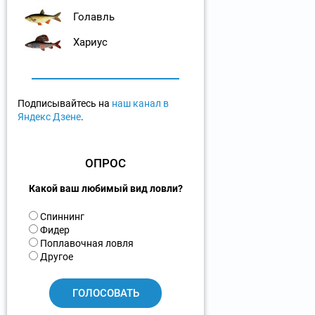
Голавль
Хариус
Подписывайтесь на
наш канал в
Яндекс Дзене
.
ОПРОС
Какой ваш любимый вид ловли?
В
Спиннинг
а
Фидер
р
Поплавочная ловля
и
Другое
а
н
т
ы