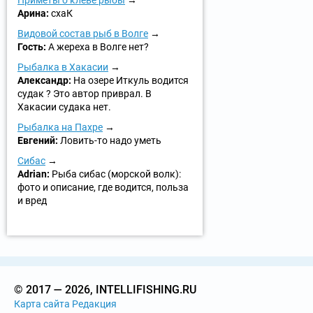
Приметы о клеве рыбы
Арина:
схаК
Видовой состав рыб в Волге
Гость:
А жереха в Волге нет?
Рыбалка в Хакасии
Александр:
На озере Иткуль водится
судак ? Это автор приврал. В
Хакасии судака нет.
Рыбалка на Пахре
Евгений:
Ловить-то надо уметь
Сибас
Adrian:
Рыба сибас (морской волк):
фото и описание, где водится, польза
и вред
© 2017 — 2026, INTELLIFISHING.RU
Карта сайта
Редакция