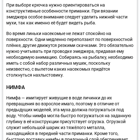
При выборе крючка нужно ориентироваться на
конструктивные особенности приманки. При вязании
эмеджера особое внимание следует уделить нижней части
мухи, так как именно её будет видеть рыба.
Во время линьки насекомые не лежат спокойно на
поверхности. Одни медленно переползают по поверхностной
плёнке, другие движутся резкими скачками. Это обязательно
нужно учитывать при проводке эмеджера, придавая ему
необходимую анимацию. Собираясь на рыбалку, необходимо
иметь с собой набор различных мушек, поскольку
неизвестно, с вылетом каких насекомых придётся
столкнуться нахлыстовику.
НИМФА
Нимфа — имитирует живущие в воде личинки до их
превращения во взрослое имаго, поэтому в отличие от
предыдущих моделей, эта муха должна погружаться под
воду. Чтобы нимфа могла быстро погружаться на заданную
глубину в её конструкции присутствует огрузка. Огрузкой
служит небольшой шарик из тяжёлого металла,
находящийся в передней части приманки. Кроме того,
быструю доставку нимфы в придонный слой обеспечивает