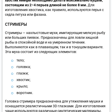
хвостик нимфы необходимо делать максимально куцым,
состоящим из 2–4 перьев длиной не более 8 мм.
Для
изготовления хвостика, как правило, используются перья с
седла петуха или фазана.
СТРИМЕРЫ
Стримеры — нахлыстовые мухи, имитирующие мелкую рыбу
или больших пиявок. Предназначены для ловли хищной
рыбы в спокойной воде и на умеренном течении.
Выполняются как в плавающем, так и в тонущем варианте.
Эта муха состоит из следующих элементов:
тело;
головка;
глазки;
хвостик;
крыло;
воротник.
Головка стримера предназначена для утяжеления мушки и
оснащается реалистичными 3D глазками. Для изготовления
чаще используются различные синтетические материалы,