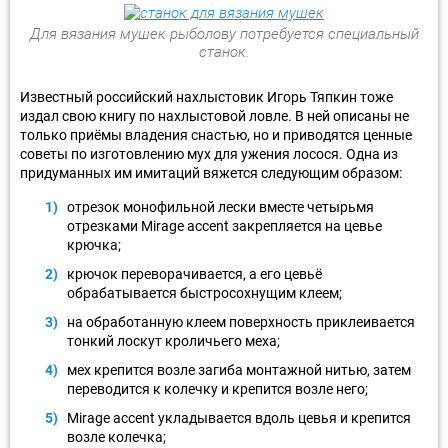
Для вязания мушек рыболову потребуется специальный
станок.
Известный российский нахлыстовик Игорь Тяпкин тоже
издал свою книгу по нахлыстовой ловле. В ней описаны не
только приёмы владения снастью, но и приводятся ценные
советы по изготовлению мух для ужения лосося. Одна из
придуманных им имитаций вяжется следующим образом:
отрезок монофильной лески вместе четырьмя
отрезками Mirage accent закрепляется на цевье
крючка;
крючок переворачивается, а его цевьё
обрабатывается быстросохнущим клеем;
на обработанную клеем поверхность приклеивается
тонкий лоскут кроличьего меха;
мех крепится возле загиба монтажной нитью, затем
переводится к колечку и крепится возле него;
Mirage accent укладывается вдоль цевья и крепится
возле колечка;