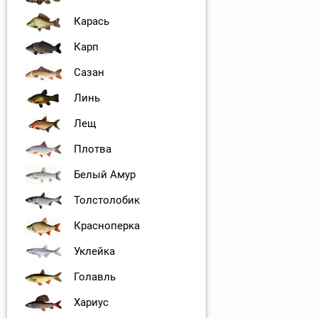
Карась
Карп
Сазан
Линь
Лещ
Плотва
Белый Амур
Толстолобик
Красноперка
Уклейка
Голавль
Хариус