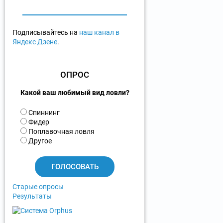
Подписывайтесь на
наш канал в
Яндекс Дзене
.
ОПРОС
Какой ваш любимый вид ловли?
В
Спиннинг
а
Фидер
р
Поплавочная ловля
и
Другое
а
н
т
ы
Старые опросы
Результаты