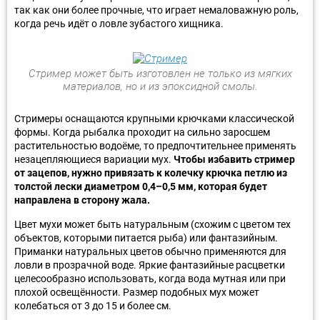
так как они более прочные, что играет немаловажную роль,
когда речь идёт о ловле зубастого хищника.
Стример может быть изготовлен не только из мягких
материалов, но и из эпоксидной смолы.
Стримеры оснащаются крупными крючками классической
формы. Когда рыбалка проходит на сильно заросшем
растительностью водоёме, то предпочтительнее применять
незацепляющиеся вариации мух.
Чтобы избавить стример
от зацепов, нужно привязать к колечку крючка петлю из
толстой лески диаметром 0,4–0,5 мм, которая будет
направлена в сторону жала.
Цвет мухи может быть натуральным (схожим с цветом тех
объектов, которыми питается рыба) или фантазийным.
Приманки натуральных цветов обычно применяются для
ловли в прозрачной воде. Яркие фантазийные расцветки
целесообразно использовать, когда вода мутная или при
плохой освещённости. Размер подобных мух может
колебаться от 3 до 15 и более см.