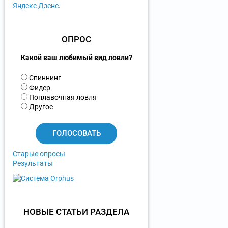
Яндекс Дзене
.
ОПРОС
Какой ваш любимый вид ловли?
В
Спиннинг
а
Фидер
р
Поплавочная ловля
и
Другое
а
н
т
ы
Старые опросы
Результаты
НОВЫЕ СТАТЬИ РАЗДЕЛА