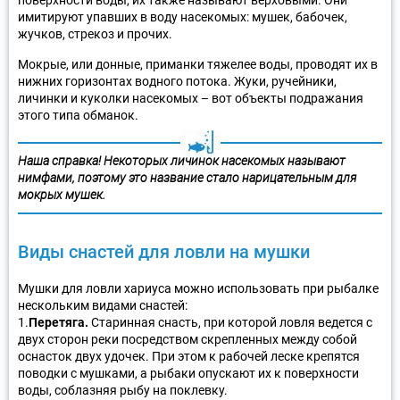
поверхности воды, их также называют верховыми. Они
имитируют упавших в воду насекомых: мушек, бабочек,
жучков, стрекоз и прочих.
Мокрые, или донные, приманки тяжелее воды, проводят их в
нижних горизонтах водного потока. Жуки, ручейники,
личинки и куколки насекомых – вот объекты подражания
этого типа обманок.
Наша справка! Некоторых личинок насекомых называют
нимфами, поэтому это название стало нарицательным для
мокрых мушек.
Виды снастей для ловли на мушки
Мушки для ловли хариуса можно использовать при рыбалке
нескольким видами снастей:
1.
Перетяга.
Старинная снасть, при которой ловля ведется с
двух сторон реки посредством скрепленных между собой
оснасток двух удочек. При этом к рабочей леске крепятся
поводки с мушками, а рыбаки опускают их к поверхности
воды, соблазняя рыбу на поклевку.