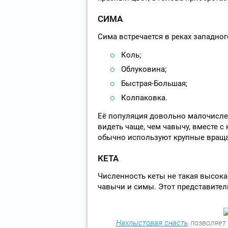
СИМА
Сима встречается в реках западно
Коль;
Облуковина;
Быстрая-Большая;
Колпаковка.
Её популяция довольно малочислен
видеть чаще, чем чавычу, вместе с
обычно используют крупные вращ
КЕТА
Численность кеты не такая высокая
чавычи и симы. Этот представител
Нахлыстовая снасть
позволяет 