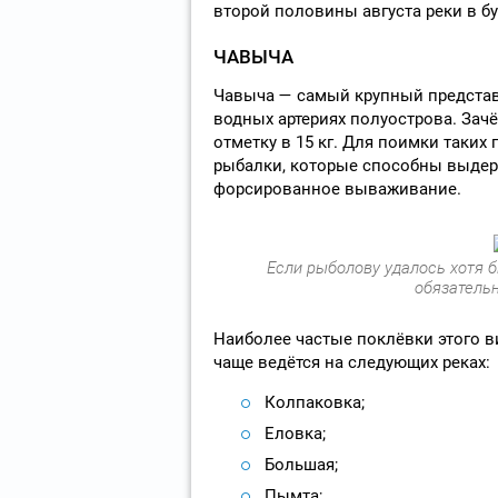
второй половины августа реки в б
ЧАВЫЧА
Чавыча — самый крупный представ
водных артериях полуострова. Зач
отметку в 15 кг. Для поимки таких
рыбалки, которые способны выдер
форсированное вываживание.
Если рыболову удалось хотя б
обязательн
Наиболее частые поклёвки этого в
чаще ведётся на следующих реках:
Колпаковка;
Еловка;
Большая;
Пымта;