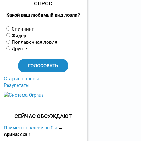
ОПРОС
Какой ваш любимый вид ловли?
В
Спиннинг
а
Фидер
р
Поплавочная ловля
и
Другое
а
н
т
ы
Старые опросы
Результаты
СЕЙЧАС ОБСУЖДАЮТ
Приметы о клеве рыбы
Арина:
схаК