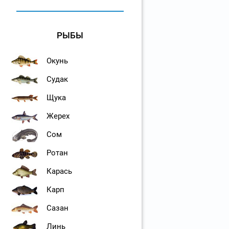
РЫБЫ
Окунь
Судак
Щука
Жерех
Сом
Ротан
Карась
Карп
Сазан
Линь