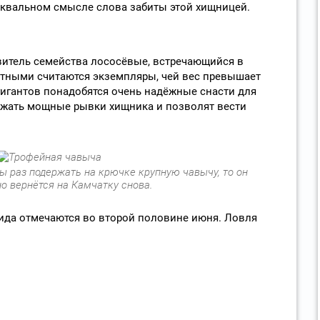
уквальном смысле слова забиты этой хищницей.
итель семейства лососёвые, встречающийся в
ётными считаются экземпляры, чей вес превышает
 гигантов понадобятся очень надёжные снасти для
жать мощные рывки хищника и позволят вести
ы раз подержать на крючке крупную чавычу, то он
о вернётся на Камчатку снова.
ида отмечаются во второй половине июня. Ловля