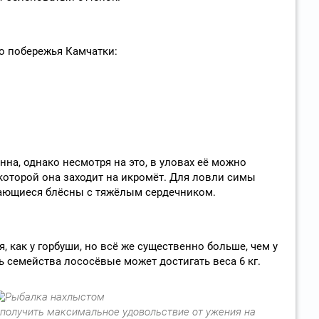
го побережья Камчатки:
на, однако несмотря на это, в уловах её можно
 которой она заходит на икромёт. Для ловли симы
ающиеся блёсны с тяжёлым сердечником.
, как у горбуши, но всё же существенно больше, чем у
ь семейства лососёвые может достигать веса 6 кг.
получить максимальное удовольствие от ужения на