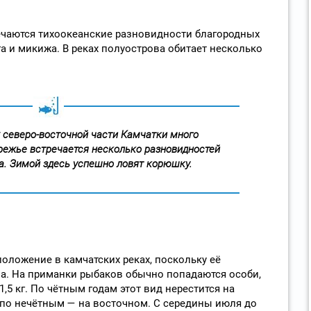
ечаются тихоокеанские разновидности благородных
га и микижа. В реках полуострова обитает несколько
х северо-восточной части Камчатки много
режье встречается несколько разновидностей
ка. Зимой здесь успешно ловят корюшку.
ложение в камчатских реках, поскольку её
а. На приманки рыбаков обычно попадаются особи,
,5 кг. По чётным годам этот вид нерестится на
 по нечётным — на восточном. С середины июля до