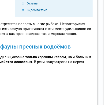
Отзывы
Видео по теме
 стремятся попасть многие рыбаки. Неповторимая
я ихтиофауна притягивают в эти места удильщиков со
ожна как пресноводная, так и морская ловля.
офауны пресных водоёмов
удильщиков не только хорошим клёвом, но и большим
мейства лососёвых
. В реки полуострова на нерест