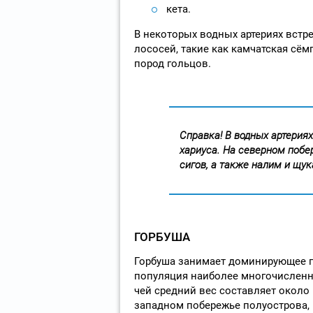
кета.
В некоторых водных артериях встр
лососей, такие как камчатская сём
пород гольцов.
Справка! В водных артерия
хариуса. На северном побе
сигов, а также налим и щу
ГОРБУША
Горбуша занимает доминирующее по
популяция наиболее многочисленн
чей средний вес составляет около 1
западном побережье полуострова,