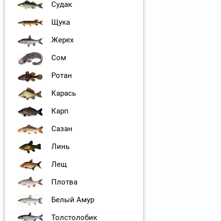
Судак
Щука
Жерех
Сом
Ротан
Карась
Карп
Сазан
Линь
Лещ
Плотва
Белый Амур
Толстолобик