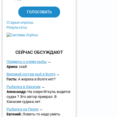
а
н
т
ы
Старые опросы
Результаты
СЕЙЧАС ОБСУЖДАЮТ
Приметы о клеве рыбы
Арина:
схаК
Видовой состав рыб в Волге
Гость:
А жереха в Волге нет?
Рыбалка в Хакасии
Александр:
На озере Иткуль водится
судак ? Это автор приврал. В
Хакасии судака нет.
Рыбалка на Пахре
Евгений:
Ловить-то надо уметь