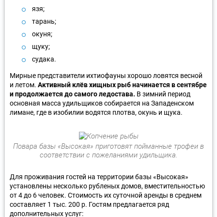
язя;
тарань;
окуня;
щуку;
судака.
Мирные представители ихтиофауны хорошо ловятся весной
и летом.
Активный клёв хищных рыб начинается в сентябре
и продолжается до самого ледостава.
В зимний период
основная масса удильщиков собирается на Западенском
лимане, где в изобилии водятся плотва, окунь и щука.
Повара базы «Высокая» приготовят пойманные трофеи в
соответствии с пожеланиями удильщика.
Для проживания гостей на территории базы «Высокая»
установлены несколько рубленых домов, вместительностью
от 4 до 6 человек. Стоимость их суточной аренды в среднем
составляет 1 тыс. 200 р. Гостям предлагается ряд
дополнительных услуг: