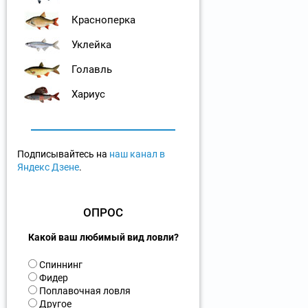
Красноперка
Уклейка
Голавль
Хариус
Подписывайтесь на
наш канал в
Яндекс Дзене
.
ОПРОС
Какой ваш любимый вид ловли?
В
Спиннинг
а
Фидер
р
Поплавочная ловля
и
Другое