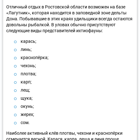
Отличный отдых в Ростовской области возможен на базе
«Лагутник», которая находится в заповедной зоне дельты
Дона. Побывавшие в этих краях удильщики всегда остаются
довольны рыбалкой. В уловах обычно присутствуют
следующие виды представителей ихтиофауны:
карась;
линь;
краснопёрка;
чехонь;
плотва;
карп;
лещ;
щука;
окунь;
жерех;
сом.
Наиболее активный клёв плотвы, чехони и краснопёрки
отмечается весной. Карася, карпа. леща и линя проще