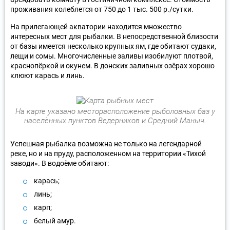
проживания колеблется от 750 до 1 тыс. 500 р./сутки.
На прилегающей акватории находится множество
интересных мест для рыбалки. В непосредственной близости
от базы имеется несколько крупных ям, где обитают судаки,
лещи и сомы. Многочисленные заливы изобилуют плотвой,
краснопёркой и окунем. В донских заливных озёрах хорошо
клюют карась и линь.
На карте указано месторасположение рыболовных баз у
населённых пунктов Ведерников и Средний Маныч.
Успешная рыбалка возможна не только на легендарной
реке, но и на пруду, расположенном на территории «Тихой
заводи». В водоёме обитают:
карась;
линь;
карп;
белый амур.