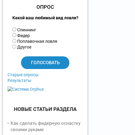
ОПРОС
Какой ваш любимый вид ловли?
В
Спиннинг
а
Фидер
р
Поплавочная ловля
и
Другое
а
н
т
ы
Старые опросы
Результаты
НОВЫЕ СТАТЬИ РАЗДЕЛА
Как сделать фидерную оснастку
своими руками