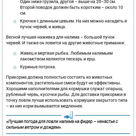
Один ниже грузила, другой – выше на 20–30 см.
Второй поводок должен быть коротким – около 10
см.
Крючки с длинным цевьем. На них можно насадить и
пучок червей, и живца.
Весной лучшая наживка для налима – большой пучок
червей. И также он ловится на другие животные приманки:
Живец и мертвая рыбка. Любимым налимьим
лакомством являются пескарь и ерш.
Куриные потроха.
Прикорма должна полностью состоять из животных
компонентов, растительные смеси будут не эффективны.
Хорошими наполнителями для кормушки служат опарыш,
рубленый червь, кусочки рыбы. Для доставки прикормки в
точку ловли лучше использовать кормушки закрытого типа
– из них корм вымывается медленнее.
«Лучшая погода для ловли налима на фидер – ненастье с
сильным ветром и дождем».