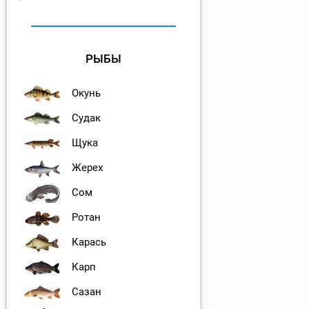
РЫБЫ
Окунь
Судак
Щука
Жерех
Сом
Ротан
Карась
Карп
Сазан