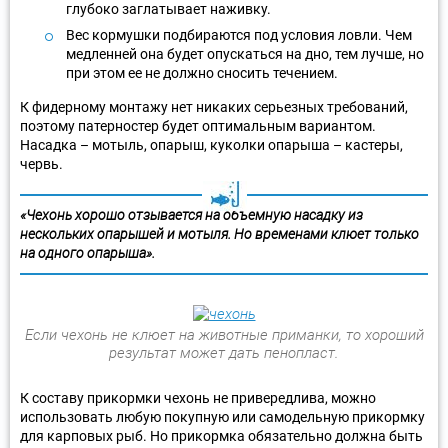
глубоко заглатывает наживку.
Вес кормушки подбираются под условия ловли. Чем
медленней она будет опускаться на дно, тем лучше, но
при этом ее не должно сносить течением.
К фидерному монтажу нет никаких серьезных требований,
поэтому патерностер будет оптимальным вариантом.
Насадка – мотыль, опарыш, куколки опарыша – кастеры,
червь.
«Чехонь хорошо отзывается на объемную насадку из
нескольких опарышей и мотыля. Но временами клюет только
на одного опарыша».
Если чехонь не клюет на животные приманки, то хороший
результат может дать пенопласт.
К составу прикормки чехонь не привередлива, можно
использовать любую покупную или самодельную прикормку
для карповых рыб. Но прикормка обязательно должна быть