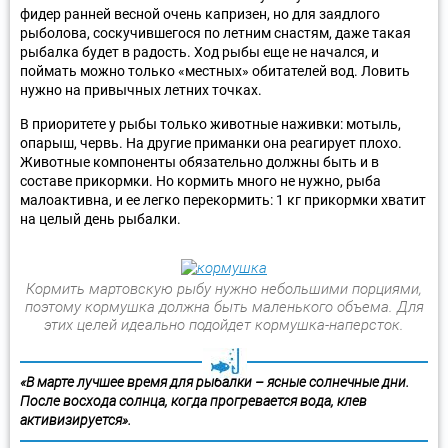
фидер ранней весной очень капризен, но для заядлого
рыболова, соскучившегося по летним снастям, даже такая
рыбалка будет в радость. Ход рыбы еще не начался, и
поймать можно только «местных» обитателей вод. Ловить
нужно на привычных летних точках.
В приоритете у рыбы только животные наживки: мотыль,
опарыш, червь. На другие приманки она реагирует плохо.
Животные компоненты обязательно должны быть и в
составе прикормки. Но кормить много не нужно, рыба
малоактивна, и ее легко перекормить: 1 кг прикормки хватит
на целый день рыбалки.
Кормить мартовскую рыбу нужно небольшими порциями,
поэтому кормушка должна быть маленького объема. Для
этих целей идеально подойдет кормушка-наперсток.
«В марте лучшее время для рыбалки – ясные солнечные дни.
После восхода солнца, когда прогревается вода, клев
активизируется».