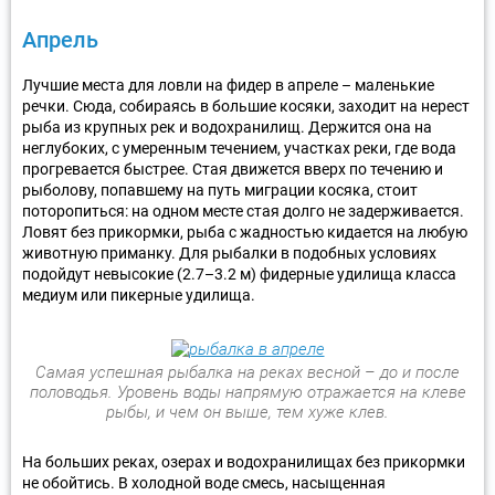
Апрель
Лучшие места для ловли на фидер в апреле – маленькие
речки. Сюда, собираясь в большие косяки, заходит на нерест
рыба из крупных рек и водохранилищ. Держится она на
неглубоких, с умеренным течением, участках реки, где вода
прогревается быстрее. Стая движется вверх по течению и
рыболову, попавшему на путь миграции косяка, стоит
поторопиться: на одном месте стая долго не задерживается.
Ловят без прикормки, рыба с жадностью кидается на любую
животную приманку. Для рыбалки в подобных условиях
подойдут невысокие (2.7–3.2 м) фидерные удилища класса
медиум или пикерные удилища.
Самая успешная рыбалка на реках весной – до и после
половодья. Уровень воды напрямую отражается на клеве
рыбы, и чем он выше, тем хуже клев.
На больших реках, озерах и водохранилищах без прикормки
не обойтись. В холодной воде смесь, насыщенная