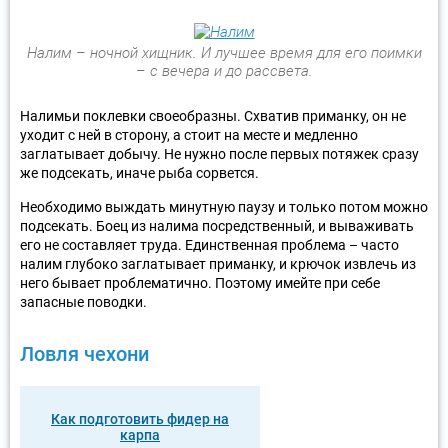
Налим – ночной хищник. И лучшее время для его поимки
– с вечера и до рассвета.
Налимьи поклевки своеобразны. Схватив приманку, он не
уходит с ней в сторону, а стоит на месте и медленно
заглатывает добычу. Не нужно после первых потяжек сразу
же подсекать, иначе рыба сорвется.
Необходимо выждать минутную паузу и только потом можно
подсекать. Боец из налима посредственный, и вываживать
его не составляет труда. Единственная проблема – часто
налим глубоко заглатывает приманку, и крючок извлечь из
него бывает проблематично. Поэтому имейте при себе
запасные поводки.
Ловля чехони
Как подготовить фидер на
карпа