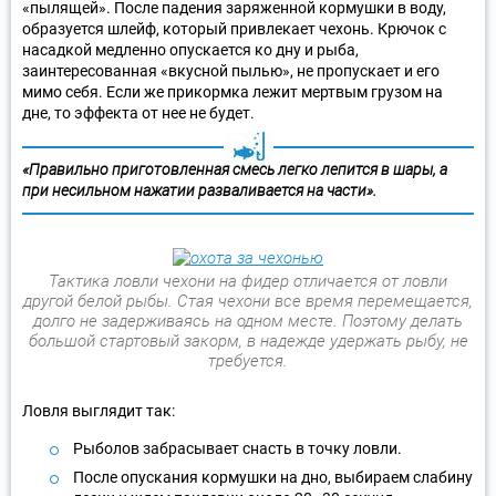
«пылящей». После падения заряженной кормушки в воду,
образуется шлейф, который привлекает чехонь. Крючок с
насадкой медленно опускается ко дну и рыба,
заинтересованная «вкусной пылью», не пропускает и его
мимо себя. Если же прикормка лежит мертвым грузом на
дне, то эффекта от нее не будет.
«Правильно приготовленная смесь легко лепится в шары, а
при несильном нажатии разваливается на части».
Тактика ловли чехони на фидер отличается от ловли
другой белой рыбы. Стая чехони все время перемещается,
долго не задерживаясь на одном месте. Поэтому делать
большой стартовый закорм, в надежде удержать рыбу, не
требуется.
Ловля выглядит так:
Рыболов забрасывает снасть в точку ловли.
После опускания кормушки на дно, выбираем слабину