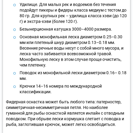
Удилище. Для малых рек и водоемов без течения
подойдут пикеры и фидеры класса медиум с тестом до
80 гр. Для крупных рек – удилища класса хэви (до 120
г) и экстра-хэви (более 120 г).
Безынерционная катушка 3000–4000 размера.
Основная монофильная леска диаметром 0.25–0.30
мм или плетеный шнур диаметром 0.13–0.18 мм.
Весенние речные воды несут с собой много мусора, и
леска часто забивается всевозможной травой.
Монофильную леску в этом случае проще очистить,
чем плетенку.
Поводок из монофильной лески диаметром 0.16– 0.18
мм.
Крючки 14–16 номера по международной
классификации.
Фидерная оснастка может быть любого типа: патерностер,
симметричная-несимметричная петля. Но наиболее
гуманной для рыбы оснасткой является инлайн с отводным
поводком. При обрыве лески кормушка слетает с поводка и
рыба, заглотившая крючок, может легко освободиться.