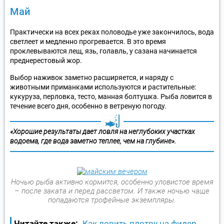
Май
Практически на всех реках половодье уже закончилось, вода
светлеет и медленно прогревается. В это время
проклевываются лещ, язь, голавль, у сазана начинается
преднерестовый жор.
Выбор наживок заметно расширяется, и наряду с
животными приманками используются и растительные:
кукуруза, перловка, тесто, манная болтушка. Рыба ловится в
течение всего дня, особенно в ветреную погоду.
«Хорошие результаты дает ловля на неглубоких участках
водоема, где вода заметно теплее, чем на глубине».
Ночью рыба активно кормится, особенно уловистое время
– после заката и перед рассветом. И также ночью чаще
попадаются трофейные экземпляры.
Читайте также:
Как ловить плотву на фидер