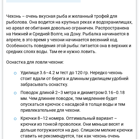
Чехонь – очень вкусная рыба и желанный трофей для
рыболова. Она водится на крупных реках и водохранилищах,
но ареал ее обитания довольно ограничен. Распространена
на Нижней и Средней Волге, на Дону. Рыбалка начинается в
апреле, в это время у чехони начинается весенний ход.
Особенность поведения этой рыбы: питается она в верхних и
средних слоях воды. Там ее и нужно ловить.
Оснастка для ловли чехони:
Удилище 3.6–4.2 м тест до 120 гр. Нередко чехонь
стоит вдали от берега и длинным удилищем удобней
забрасывать оснастку.
Поводок длиной 2–3 метра и диаметром 0.16–0.18
мм. Чем длиннее поводок, тем медленнее будет
опускаться крючок с насадкой в толще воды и тем
привлекательнее для чехони.
Крючки 8–12 номера. Оптимальный вариант –
крючки из тонкой проволоки. Они меньше весят и
дольше погружаются на дно. Слишком мелкие крючки
ставить не рекомендуется, так как чехонь очень