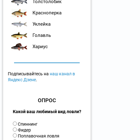
Толстолобик
Красноперка
Уклейка
Голавль
Хариус
Подписывайтесь на
наш канал в
Яндекс Дзене
.
ОПРОС
Какой ваш любимый вид ловли?
В
Спиннинг
а
Фидер
р
Поплавочная ловля