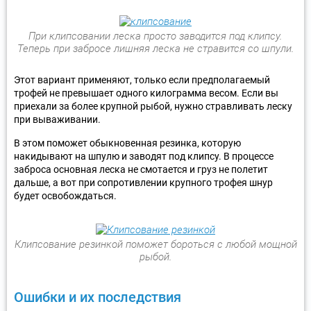
При клипсовании леска просто заводится под клипсу.
Теперь при забросе лишняя леска не стравится со шпули.
Этот вариант применяют, только если предполагаемый
трофей не превышает одного килограмма весом. Если вы
приехали за более крупной рыбой, нужно стравливать леску
при вываживании.
В этом поможет обыкновенная резинка, которую
накидывают на шпулю и заводят под клипсу. В процессе
заброса основная леска не смотается и груз не полетит
дальше, а вот при сопротивлении крупного трофея шнур
будет освобождаться.
Клипсование резинкой поможет бороться с любой мощной
рыбой.
Ошибки и их последствия