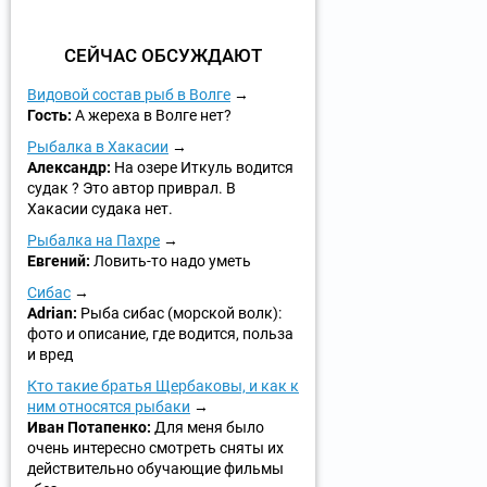
СЕЙЧАС ОБСУЖДАЮТ
Видовой состав рыб в Волге
Гость:
А жереха в Волге нет?
Рыбалка в Хакасии
Александр:
На озере Иткуль водится
судак ? Это автор приврал. В
Хакасии судака нет.
Рыбалка на Пахре
Евгений:
Ловить-то надо уметь
Сибас
Adrian:
Рыба сибас (морской волк):
фото и описание, где водится, польза
и вред
Кто такие братья Щербаковы, и как к
ним относятся рыбаки
Иван Потапенко:
Для меня было
очень интересно смотреть сняты их
действительно обучающие фильмы