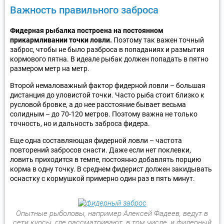
Важность правильного заброса
Фидерная рыбалка построена на постоянном
прикармливании точки ловли.
Поэтому так важен точный
заброс, чтобы не было разброса в попаданиях и размытия
кормового пятна. В идеале рыбак должен попадать в пятно
размером метр на метр.
Второй немаловажный фактор фидерной ловли – большая
дистанция до уловистой точки. Часто рыба стоит близко к
русловой бровке, а до нее расстояние бывает весьма
солидным – до 70-120 метров. Поэтому важна не только
точность, но и дальность заброса фидера.
Еще одна составляющая фидерной ловли – частота
повторений забросов снасти. Даже если нет поклевки,
ловить приходится в темпе, постоянно добавлять порцию
корма в одну точку. В среднем фидерист должен закидывать
оснастку с кормушкой примерно один раз в пять минут.
Опытные рыболовы, например Алексей Фадеев, ведут в
сети курсы, где рассматривают, в том числе, и фидерный