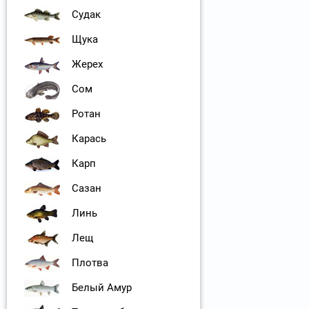
Судак
Щука
Жерех
Сом
Ротан
Карась
Карп
Сазан
Линь
Лещ
Плотва
Белый Амур