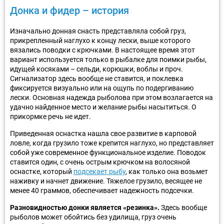
Донка и фидер – история
Изначально донная снасть представляла собой груз,
прикрепленный наглухо к концу лески, выше которого
вязались поводки с крючками. В настоящее время этот
вариант используется только в рыбалке для поимки рыбы,
идущей косяками – сельди, корюшки, воблы и проч.
Сигнализатор здесь вообще не ставится, и поклевка
фиксируется визуально или на ощупь по подергиванию
лески. Основная надежда рыболова при этом возлагается на
удачно найденное место и желание рыбы насытиться. О
прикормке речь не идет.
Приведенная оснастка нашла свое развитие в карповой
ловле, когда грузило тоже крепится наглухо, но представляет
собой уже современное функциональное изделие. Поводок
ставится один, с очень острым крючком на волосяной
оснастке, который
подсекает рыбу
, как только она возьмет
наживку и начнет движение. Тяжелое грузило, весящее не
менее 40 граммов, обеспечивает надежность подсечки.
Разновидностью донки является «резинка».
Здесь вообще
рыболов может обойтись без удилища, груз очень