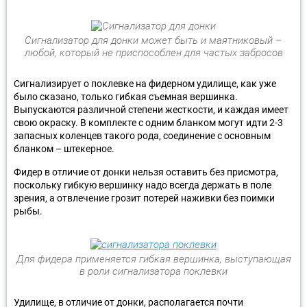
Сигнализатор для донки может быть и маятниковый –
любой, который не приспособлен для частых забросов
Сигнализирует о поклевке на фидерном удилище, как уже
было сказано, только гибкая съемная вершинка.
Выпускаются различной степени жесткости, и каждая имеет
свою окраску. В комплекте с одним бланком могут идти 2-3
запасных коленцев такого рода, соединение с основным
бланком – штекерное.
Фидер в отличие от донки нельзя оставить без присмотра,
поскольку гибкую вершинку надо всегда держать в поле
зрения, а отвлечение грозит потерей наживки без поимки
рыбы.
Для фидера применяется гибкая вершинка, выступающая
в роли сигнализатора поклевки
Удилище, в отличие от донки, располагается почти