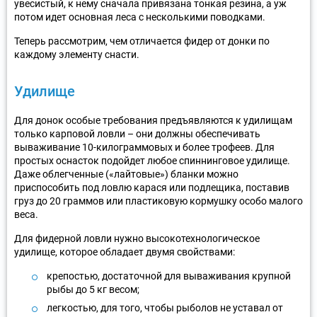
увесистый, к нему сначала привязана тонкая резина, а уж
потом идет основная леса с несколькими поводками.
Теперь рассмотрим, чем отличается фидер от донки по
каждому элементу снасти.
Удилище
Для донок особые требования предъявляются к удилищам
только карповой ловли – они должны обеспечивать
вываживание 10-килограммовых и более трофеев. Для
простых оснасток подойдет любое спиннинговое удилище.
Даже облегченные («лайтовые») бланки можно
приспособить под ловлю карася или подлещика, поставив
груз до 20 граммов или пластиковую кормушку особо малого
веса.
Для фидерной ловли нужно высокотехнологическое
удилище, которое обладает двумя свойствами:
крепостью, достаточной для вываживания крупной
рыбы до 5 кг весом;
легкостью, для того, чтобы рыболов не уставал от