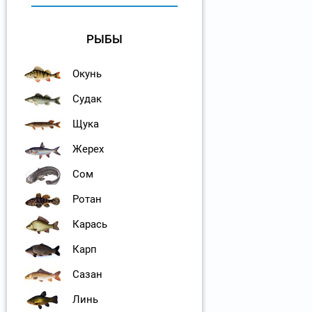
РЫБЫ
Окунь
Судак
Щука
Жерех
Сом
Ротан
Карась
Карп
Сазан
Линь