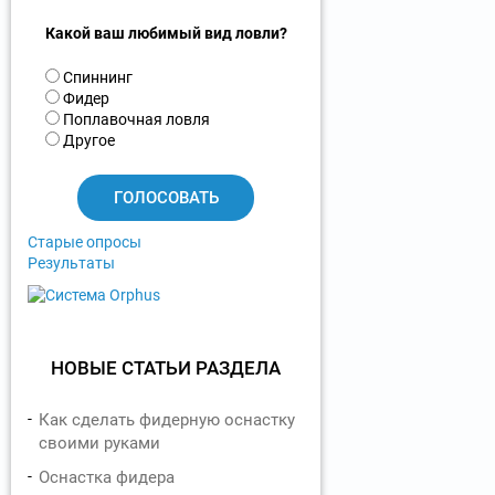
Какой ваш любимый вид ловли?
В
Спиннинг
а
Фидер
р
Поплавочная ловля
и
Другое
а
н
т
ы
Старые опросы
Результаты
НОВЫЕ СТАТЬИ РАЗДЕЛА
Как сделать фидерную оснастку
своими руками
Оснастка фидера