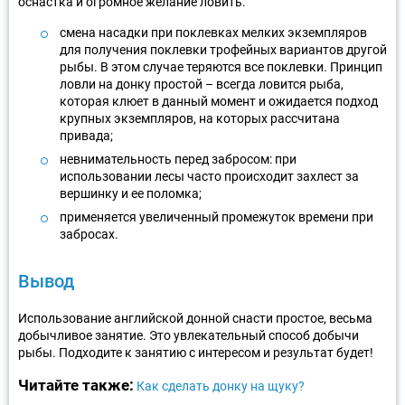
оснастка и огромное желание ловить.
смена насадки при поклевках мелких экземпляров
для получения поклевки трофейных вариантов другой
рыбы. В этом случае теряются все поклевки. Принцип
ловли на донку простой – всегда ловится рыба,
которая клюет в данный момент и ожидается подход
крупных экземпляров, на которых рассчитана
привада;
невнимательность перед забросом: при
использовании лесы часто происходит захлест за
вершинку и ее поломка;
применяется увеличенный промежуток времени при
забросах.
Вывод
Использование английской донной снасти простое, весьма
добычливое занятие. Это увлекательный способ добычи
рыбы. Подходите к занятию с интересом и результат будет!
Читайте также:
Как сделать донку на щуку?