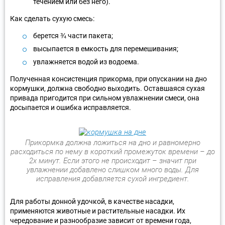
течением или без него).
Как сделать сухую смесь:
берется ¾ части пакета;
высыпается в емкость для перемешивания;
увлажняется водой из водоема.
Полученная консистенция прикорма, при опускании на дно
кормушки, должна свободно выходить. Оставшаяся сухая
привада пригодится при сильном увлажнении смеси, она
досыпается и ошибка исправляется.
Прикормка должна ложиться на дно и равномерно
расходиться по нему в короткий промежуток времени – до
2х минут. Если этого не происходит – значит при
увлажнении добавлено слишком много воды. Для
исправления добавляется сухой ингредиент.
Для работы донной удочкой, в качестве насадки,
применяются животные и растительные насадки. Их
чередование и разнообразие зависит от времени года,