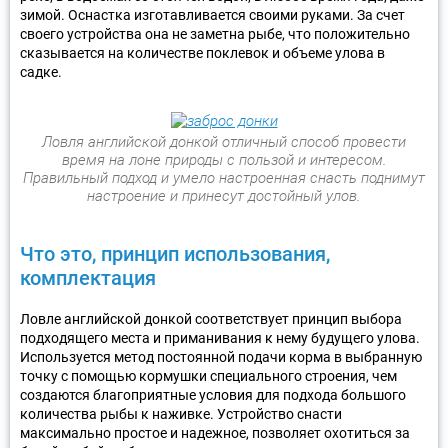
зимой. Оснастка изготавливается своими руками. За счет
своего устройства она не заметна рыбе, что положительно
сказывается на количестве поклевок и объеме улова в
садке.
Ловля английской донкой отличный способ провести
время на лоне природы с пользой и интересом.
Правильный подход и умело настроенная снасть поднимут
настроение и принесут достойный улов.
Что это, принцип использования,
комплектация
Ловле английской донкой соответствует принцип выбора
подходящего места и приманивания к нему будущего улова.
Используется метод постоянной подачи корма в выбранную
точку с помощью кормушки специального строения, чем
создаются благоприятные условия для подхода большого
количества рыбы к наживке. Устройство снасти
максимально простое и надежное, позволяет охотиться за