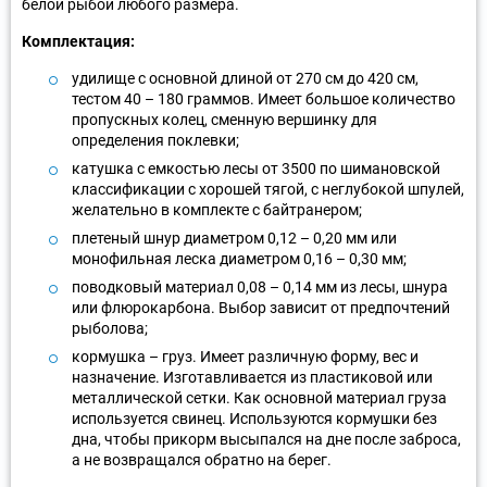
белой рыбой любого размера.
Комплектация:
удилище с основной длиной от 270 см до 420 см,
тестом 40 – 180 граммов. Имеет большое количество
пропускных колец, сменную вершинку для
определения поклевки;
катушка с емкостью лесы от 3500 по шимановской
классификации с хорошей тягой, с неглубокой шпулей,
желательно в комплекте с байтранером;
плетеный шнур диаметром 0,12 – 0,20 мм или
монофильная леска диаметром 0,16 – 0,30 мм;
поводковый материал 0,08 – 0,14 мм из лесы, шнура
или флюрокарбона. Выбор зависит от предпочтений
рыболова;
кормушка – груз. Имеет различную форму, вес и
назначение. Изготавливается из пластиковой или
металлической сетки. Как основной материал груза
используется свинец. Используются кормушки без
дна, чтобы прикорм высыпался на дне после заброса,
а не возвращался обратно на берег.