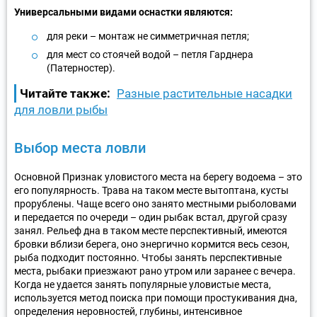
Универсальными видами оснастки являются:
для реки – монтаж не симметричная петля;
для мест со стоячей водой – петля Гарднера
(Патерностер).
Читайте также:
Разные растительные насадки
для ловли рыбы
Выбор места ловли
Основной Признак уловистого места на берегу водоема – это
его популярность. Трава на таком месте вытоптана, кусты
прорублены. Чаще всего оно занято местными рыболовами
и передается по очереди – один рыбак встал, другой сразу
занял. Рельеф дна в таком месте перспективный, имеются
бровки вблизи берега, оно энергично кормится весь сезон,
рыба подходит постоянно. Чтобы занять перспективные
места, рыбаки приезжают рано утром или заранее с вечера.
Когда не удается занять популярные уловистые места,
используется метод поиска при помощи простукивания дна,
определения неровностей, глубины, интенсивное