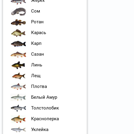
Жерех
Сом
Ротан
Карась
Карп
Сазан
Линь
Лещ
Плотва
Белый Амур
Толстолобик
Красноперка
Уклейка