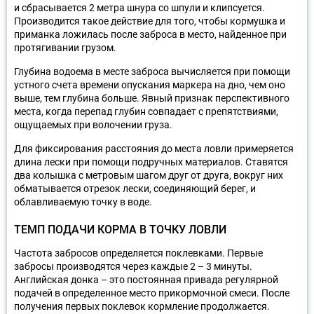
и сбрасывается 2 метра шнура со шпули и клипсуется.
Производится такое действие для того, чтобы кормушка и
приманка ложилась после заброса в место, найденное при
протягивании грузом.
Глубина водоема в месте заброса вычисляется при помощи
устного счета времени опускания маркера на дно, чем оно
выше, тем глубина больше. Явный признак перспективного
места, когда перепад глубин совпадает с препятствиями,
ощущаемых при волочении груза.
Для фиксирования расстояния до места ловли примеряется
длина лески при помощи подручных материалов. Ставятся
два колышка с метровым шагом друг от друга, вокруг них
обматывается отрезок лески, соединяющий берег, и
облавливаемую точку в воде.
ТЕМП ПОДАЧИ КОРМА В ТОЧКУ ЛОВЛИ
Частота забросов определяется поклевками. Первые
забросы производятся через каждые 2 – 3 минуты.
Английская донка – это постоянная привада регулярной
подачей в определенное место прикормочной смеси. После
получения первых поклевок кормление продолжается.