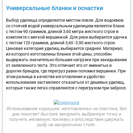
Универсальные бланки и оснастки
Выбор удилища определяется местом ловли. Для водоемов
со стоячей водой универсальным удилищем является бланк
с тестом 90 граммов, длиной 3,60 метра жесткого строя в
комплекте с мягкой вершинкой. Для реки выбирается удочка
с тестом 120 граммов, длиной 3,60 -3,90 жесткого строя.
Ценовая категория удилищ выбирается средняя. Материал,
из которого изготовлены бланки этой цены, способен
выдержать значительно большие нагрузки при закидывании
от заявленного теста. Это отличает его от именитых и
дорогих брендов, где перегруз равен поломке вершинки. При
этом разница в качестве изготовления и удобство
использования заставляют отказаться от дешевых удилищ,
которые также легко справляются с перегрузом при забросе.
Использование кормушек, изготовленных из пластика, без
дна помогает быстрее закормить выбранную точку и
получить желаемую поклевку и впоследствии удержать
рыбу на закормочном столе.