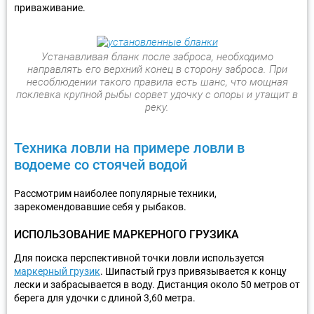
приваживание.
Устанавливая бланк после заброса, необходимо
направлять его верхний конец в сторону заброса. При
несоблюдении такого правила есть шанс, что мощная
поклевка крупной рыбы сорвет удочку с опоры и утащит в
реку.
Техника ловли на примере ловли в
водоеме со стоячей водой
Рассмотрим наиболее популярные техники,
зарекомендовавшие себя у рыбаков.
ИСПОЛЬЗОВАНИЕ МАРКЕРНОГО ГРУЗИКА
Для поиска перспективной точки ловли используется
маркерный грузик
. Шипастый груз привязывается к концу
лески и забрасывается в воду. Дистанция около 50 метров от
берега для удочки с длиной 3,60 метра.