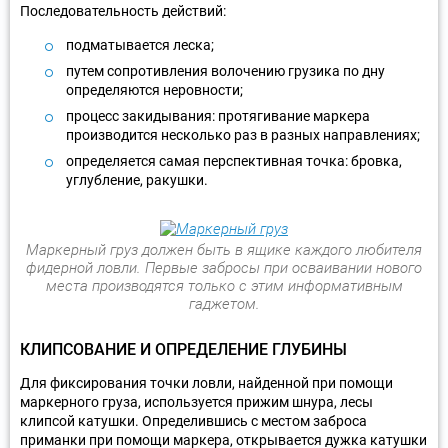
Последовательность действий:
подматывается леска;
путем сопротивления волочению грузика по дну
определяются неровности;
процесс закидывания: протягивание маркера
производится несколько раз в разных направлениях;
определяется самая перспективная точка: бровка,
углубление, ракушки.
Маркерный груз должен быть в ящике каждого любителя
фидерной ловли. Первые забросы при осваивании нового
места производятся только с этим информативным
гаджетом.
КЛИПСОВАНИЕ И ОПРЕДЕЛЕНИЕ ГЛУБИНЫ
Для фиксирования точки ловли, найденной при помощи
маркерного груза, используется прижим шнура, лесы
клипсой катушки. Определившись с местом заброса
приманки при помощи маркера, открывается дужка катушки