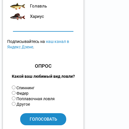
Голавль
Хариус
Подписывайтесь на
наш канал в
Яндекс Дзене
.
ОПРОС
Какой ваш любимый вид ловли?
В
Спиннинг
а
Фидер
р
Поплавочная ловля
и
Другое
а
н
т
ы