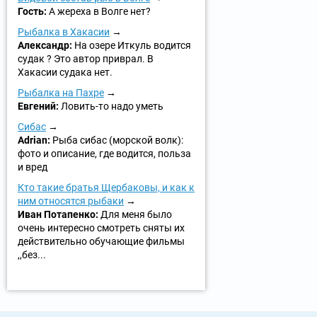
Гость:
А жереха в Волге нет?
Рыбалка в Хакасии
Александр:
На озере Иткуль водится
судак ? Это автор приврал. В
Хакасии судака нет.
Рыбалка на Пахре
Евгений:
Ловить-то надо уметь
Сибас
Adrian:
Рыба сибас (морской волк):
фото и описание, где водится, польза
и вред
Кто такие братья Щербаковы, и как к
ним относятся рыбаки
Иван Потапенко:
Для меня было
очень интересно смотреть сняты их
действительно обучающие фильмы
,,без...