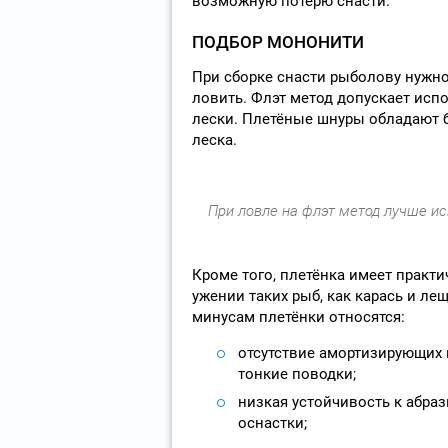
возможную потерю снасти.
ПОДБОР МОНОНИТИ
При сборке снасти рыболову нужно 
ловить. Флэт метод допускает исп
лески. Плетёные шнуры обладают 
леска.
При ловле на флэт метод лучше и
Кроме того, плетёнка имеет практ
ужении таких рыб, как карась и ле
минусам плетёнки относятся:
отсутствие амортизирующих 
тонкие поводки;
низкая устойчивость к абра
оснастки;