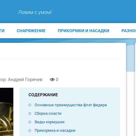
Ловим с умом!
ТИ
СНАРЯЖЕНИЕ
ПРИКОРМКИ И НАСАДКИ
РАЗНО
ор: Андрей Горячев
0
СОДЕРЖАНИЕ
Основные преимущества флэт фидера
Сборка снасти
Виды кормушек
Прикормка и насадки