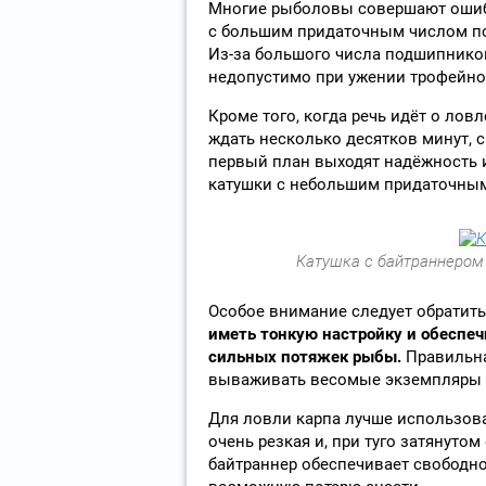
Многие рыболовы совершают ошибк
с большим придаточным числом по
Из-за большого числа подшипников
недопустимо при ужении трофейно
Кроме того, когда речь идёт о лов
ждать несколько десятков минут,
первый план выходят надёжность 
катушки с небольшим придаточны
Катушка с байтраннером
Особое внимание следует обратить
иметь тонкую настройку и обеспеч
сильных потяжек рыбы.
Правильна
вываживать весомые экземпляры н
Для ловли карпа лучше использова
очень резкая и, при туго затянуто
байтраннер обеспечивает свободн