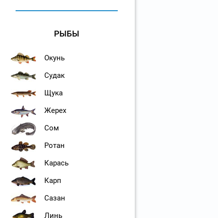
РЫБЫ
Окунь
Судак
Щука
Жерех
Сом
Ротан
Карась
Карп
Сазан
Линь