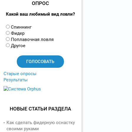
ОПРОС
Какой ваш любимый вид ловли?
В
Спиннинг
а
Фидер
р
Поплавочная ловля
и
Другое
а
н
т
ы
Старые опросы
Результаты
НОВЫЕ СТАТЬИ РАЗДЕЛА
Как сделать фидерную оснастку
своими руками