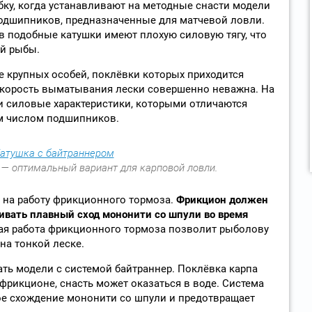
у, когда устанавливают на методные снасти модели
дшипников, предназначенные для матчевой ловли.
 подобные катушки имеют плохую силовую тягу, что
й рыбы.
ле крупных особей, поклёвки которых приходится
 скорость выматывания лески совершенно неважна. На
и силовые характеристики, которыми отличаются
м числом подшипников.
 — оптимальный вариант для карповой ловли.
 на работу фрикционного тормоза.
Фрикцион должен
ивать плавный сход мононити со шпули во время
я работа фрикционного тормоза позволит рыболову
а тонкой леске.
ть модели с системой байтраннер. Поклёвка карпа
м фрикционе, снасть может оказаться в воде. Система
ое схождение мононити со шпули и предотвращает