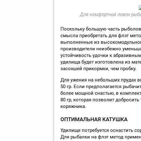
Для комфортной ловли рыбо
Поскольку большую часть рыболовн
смысла приобретать для флэт мето
выполненные из высокомодульного
производители неизбежно уменьша
устойчивость удочки к абразивным 
удилища будет изготовлена из мат
засохшей прикормки, чем пробку.
Для ужения на небольших прудах в
50 гр. Если предполагается рыбачи
более мощной снастью, в комплект 
80 гр, которая позволит добросит
коряжника.
ОПТИМАЛЬНАЯ КАТУШКА
Удилище потребуется оснастить со
Для рыбалки на флэт метод приме