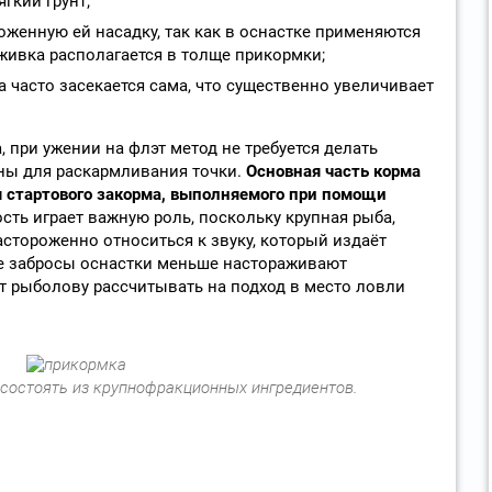
гкий грунт;
оженную ей насадку, так как в оснастке применяются
живка располагается в толще прикормки;
 часто засекается сама, что существенно увеличивает
, при ужении на флэт метод не требуется делать
ны для раскармливания точки.
Основная часть корма
мя стартового закорма, выполняемого при помощи
сть играет важную роль, поскольку крупная рыба,
астороженно относиться к звуку, который издаёт
е забросы оснастки меньше настораживают
 рыболову рассчитывать на подход в место ловли
состоять из крупнофракционных ингредиентов.