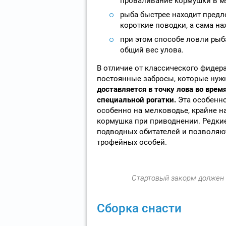
проваливание кормушки в мя
рыба быстрее находит предл
короткие поводки, а сама на
при этом способе ловли рыба
общий вес улова.
В отличие от классического фидера
постоянные забросы, которые нуж
доставляется в точку лова во вре
специальной рогатки.
Эта особенно
особенно на мелководье, крайне н
кормушка при приводнении. Редки
подводных обитателей и позволяют
трофейных особей.
Стартовый закорм должен 
Сборка снасти