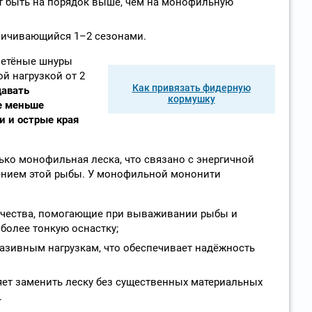
т быть на порядок выше, чем на монофильную
ничивающийся 1–2 сезонами.
летёные шнуры
й нагрузкой от 2
Как привязать фидерную
давать
кормушку
е меньше
 и острые края
ько монофильная леска, что связано с энергичной
ением этой рыбы. У монофильной мононити
чества, помогающие при вываживании рыбы и
олее тонкую оснастку;
разивным нагрузкам, что обеспечивает надёжность
яет заменить леску без существенных материальных
.