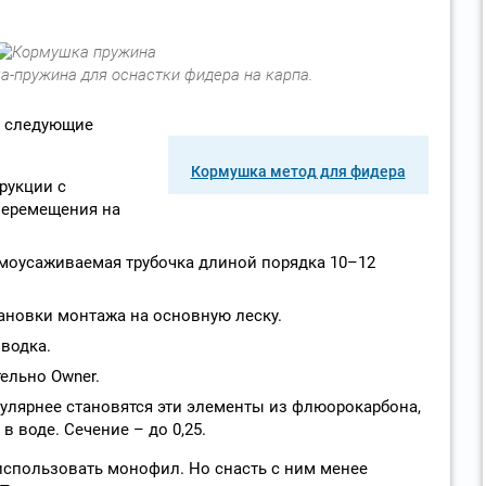
-пружина для оснастки фидера на карпа.
я следующие
Кормушка метод для фидера
рукции с
перемещения на
моусаживаемая трубочка длиной порядка 10–12
тановки монтажа на основную леску.
водка.
ельно Owner.
пулярнее становятся эти элементы из флюорокарбона,
 воде. Сечение – до 0,25.
использовать монофил. Но снасть с ним менее