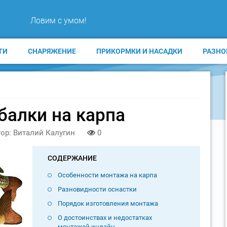
Ловим с умом!
ТИ
СНАРЯЖЕНИЕ
ПРИКОРМКИ И НАСАДКИ
РАЗНО
балки на карпа
ор: Виталий Калугин
0
СОДЕРЖАНИЕ
Особенности монтажа на карпа
Разновидности оснастки
Порядок изготовления монтажа
О достоинствах и недостатках
монтажей инлайн