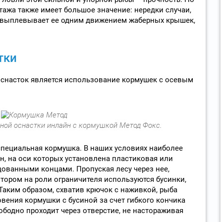
тажа также имеет большое значение: нередки случаи,
он выплевывает ее одним движением жаберных крышек,
тки
снасток является использование кормушек с осевым
ной оснастки инлайн с кормушкой Метод Фокс.
специальная кормушка. В наших условиях наиболее
, на оси которых установлена пластиковая или
цованными концами. Пропуская лесу через нее,
тором на роли ограничителя используются бусинки,
Таким образом, схватив крючок с наживкой, рыба
вения кормушки с бусиной за счет гибкого кончика
ободно проходит через отверстие, не настораживая