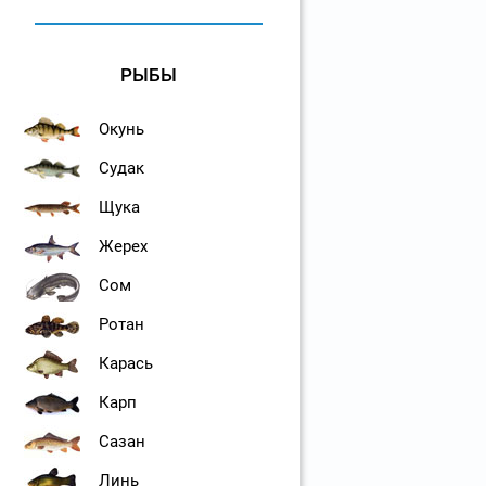
РЫБЫ
Окунь
Судак
Щука
Жерех
Сом
Ротан
Карась
Карп
Сазан
Линь