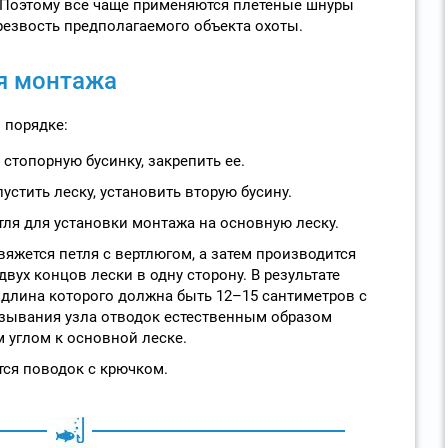
и. Поэтому все чаще применяются плетеные шнуры
 резвость предполагаемого объекта охоты.
я монтажа
 порядке:
стопорную бусинку, закрепить ее.
устить леску, установить вторую бусину.
тля для установки монтажа на основную леску.
яжется петля с вертлюгом, а затем производится
вух концов лески в одну сторону. В результате
, длина которого должна быть 12–15 сантиметров с
язывания узла отводок естественным образом
 углом к основной леске.
тся поводок с крючком.