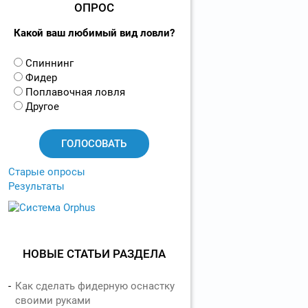
ОПРОС
Какой ваш любимый вид ловли?
В
Спиннинг
а
Фидер
р
Поплавочная ловля
и
Другое
а
н
т
ы
Старые опросы
Результаты
НОВЫЕ СТАТЬИ РАЗДЕЛА
Как сделать фидерную оснастку
своими руками