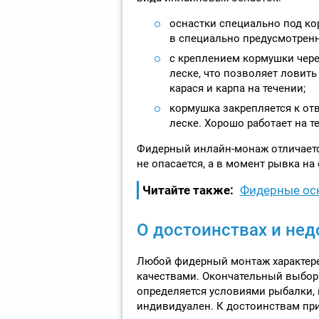
оснастки специально под ко
в специально предусмотренн
с креплением кормушки чере
леске, что позволяет ловит
карася и карпа на течении;
кормушка закрепляется к от
леске. Хорошо работает на т
Фидерный инлайн-монаж отличаетс
не опасается, а в момент рывка на
Читайте также:
Фидерные осн
О достоинствах и не
Любой фидерный монтаж характер
качествами. Окончательный выбор
определяется условиями рыбалки, в
индивидуален. К достоинствам при