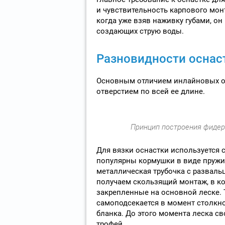
и чувствительность карпового мон
когда уже взяв наживку губами, 
создающих струю воды.
Разновидности оснас
Основным отличием инлайновых о
отверстием по всей ее длине.
Принцип построения фидер
Для вязки оснастки используется 
популярны кормушки в виде пружин
металлическая трубочка с разваль
получаем скользящий монтаж, в ко
закрепленные на основной леске. 
самоподсекается в момент столкно
бланка. До этого момента леска св
трофей.