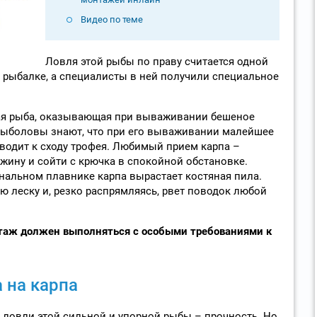
Видео по теме
Ловля этой рыбы по праву считается одной
 рыбалке, а специалисты в ней получили специальное
ая рыба, оказывающая при вываживании бешеное
ыболовы знают, что при его вываживании малейшее
иводит к сходу трофея. Любимый прием карпа –
жину и сойти с крючка в спокойной обстановке.
анальном плавнике карпа вырастает костяная пила.
ю леску и, резко распрямляясь, рвет поводок любой
таж должен выполняться с особыми требованиями к
 на карпа
я ловли этой сильной и упорной рыбы – прочность. Но