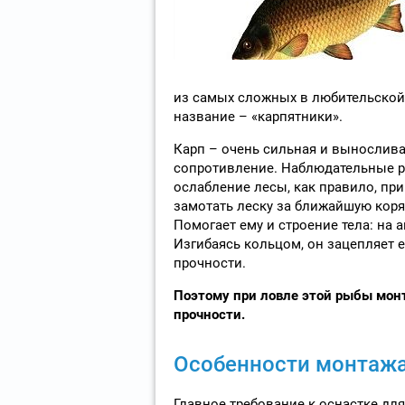
из самых сложных в любительской
название – «карпятники».
Карп – очень сильная и вынослив
сопротивление. Наблюдательные р
ослабление лесы, как правило, пр
замотать леску за ближайшую коря
Помогает ему и строение тела: на 
Изгибаясь кольцом, он зацепляет е
прочности.
Поэтому при ловле этой рыбы мон
прочности.
Особенности монтажа
Главное требование к оснастке дл