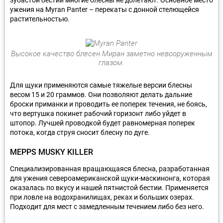
ужения на Myran Panter – перекаты с донной стелющейся
растительностью.
Высокое качество блесен Миран заметно невооруженным
глазом.
Для щуки применяются самые тяжелые версии блесны
весом 15 и 20 граммов. Они позволяют делать дальние
броски приманки и проводить ее поперек течения, не боясь,
что вертушка покинет рабочий горизонт либо уйдет в
штопор. Лучшей проводкой будет равномерная поперек
потока, когда струя сносит блесну по дуге.
MEPPS MUSKY KILLER
Специализированная вращающаяся блесна, разработанная
для ужения североамериканской щуки-маскинонга, которая
оказалась по вкусу и нашей пятнистой бестии. Применяется
при ловле на водохранилищах, реках и больших озерах.
Подходит для мест с замедленным течением либо без него.