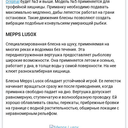
Original
будет №3 и выше. Модель №5 применяется для
трофейной хищницы. Приманку необходимо подавать
максимально медленно, дабы лепесток работал на грани
остановки. Такие движения блесны позволяют создать
вибрации подобные конвульсиям умирающей рыбки.
MEPPS LUSOX
Специализированная блесна на щуку, применяемая на
многих реках и водоемах без течения. Эта
переднеогруженная вертушка предоставляет рыболову
широкие возможности. Она применяется летом и осенью,
работает у дна, в толще воды у самой поверхности. На нее
клюет разнокалиберная хищница.
Блесна Mepps Lusox обладает устойчивой игрой. Ее лепесток
начинает вращаться сразу же после приводнения, когда
приманка свободно падает на дно. Вертушка допускает
равномерную, ступенчатую и волнообразную проводку. Ей
хорошо облавливать свалы, перекаты, прибрежные бровки
на границе с водной растительностью, обширные локации с
неравномерным рельефом.