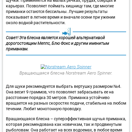
щучки. Применяется на малых речках, прудах, озерцах и
карьерах. Позволяет поймать хищницу там, где многие
приманки остаются бессильны. Лучшие результаты
показывает в летнее время и вначале осени при ужении
около водной растительности.
Совет! Эта блесна является хорошей альтернативой
дорогостоящим Меппс, Блю Фокс и другим именитым
приманкам.
Вращающаяся блесна Norstream Aero Spinner.
Для щуки рекомендуется выбрать вертушку размером №4.
Она весит 9 граммов, что позволяет забрасывать ее на
расстояние порядка 30 метров. Приманка устойчиво
вращается на разных скоростях подачи, стабильна на любом
течении. Любит монотонную проводку.
Вращающаяся блесна – суперэффективная щучья приманка,
которая рекомендована как новичкам, так и продвинутым
рыболовам. Она работает на всех водоемах, в любое время