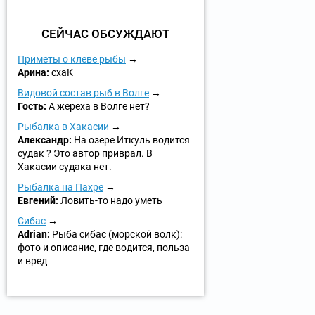
СЕЙЧАС ОБСУЖДАЮТ
Приметы о клеве рыбы
Арина:
схаК
Видовой состав рыб в Волге
Гость:
А жереха в Волге нет?
Рыбалка в Хакасии
Александр:
На озере Иткуль водится
судак ? Это автор приврал. В
Хакасии судака нет.
Рыбалка на Пахре
Евгений:
Ловить-то надо уметь
Сибас
Adrian:
Рыба сибас (морской волк):
фото и описание, где водится, польза
и вред