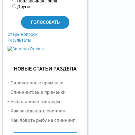
р
Поплавочная ловля
и
Другое
а
н
т
ы
Старые опросы
Результаты
НОВЫЕ СТАТЬИ РАЗДЕЛА
Силиконовые приманки
Спиннинговые приманки
Рыболовные твистеры
Как закидывать спиннинг
Как ловить рыбу на спиннинг