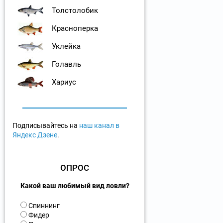
Толстолобик
Красноперка
Уклейка
Голавль
Хариус
Подписывайтесь на
наш канал в
Яндекс Дзене
.
ОПРОС
Какой ваш любимый вид ловли?
В
Спиннинг
а
Фидер