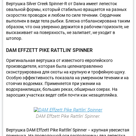
Вертушка Silver Creek Spinner-R от Daiwa имеет лепесток
овальной формы, который стабильно вращается на разных
скоростях проводок и любом по силе течении. Сердечник
выполнен в виде тела рыбки. Блесна отбалансирована таким
образом, что она уверенно держится в рабочем горизонте, не
выскакивает на поверхность, не залипает, не уходит в
штопор.
DAM EFFZETT PIKE RATTLIN' SPINNER
Оригинальная вертушка от известного европейского
производителя, которая была целенаправленно
сконструирована для охоты на крупную и трофейную щуку.
Особую эффективность показала на умеренном течении и на
стоячих водоемах. Применяется при ужении на
водохранилищах, больших реках, обширных озерах. На
заросших участках ведет себя почти как незацепляйка.
DAM Effzett Pike Rattlin' Spinner.
Вертушка DAM Effzett Pike Rattlin' Spinner – крупная увесистая
приманка. На проволочной оси расположены два лепестка