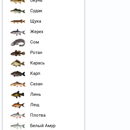
Окунь
Судак
Щука
Жерех
Сом
Ротан
Карась
Карп
Сазан
Линь
Лещ
Плотва
Белый Амур