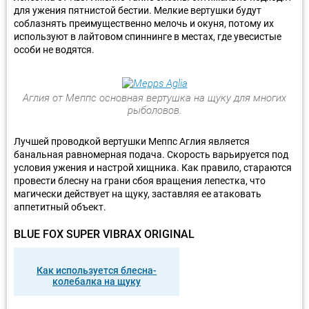
для ужения пятнистой бестии. Мелкие вертушки будут
соблазнять преимущественно мелочь и окуня, потому их
используют в лайтовом спиннинге в местах, где увесистые
особи не водятся.
Аглия от Меппс основная вертушка на щуку для многих
рыболовов.
Лучшей проводкой вертушки Меппс Аглия является
банальная равномерная подача. Скорость варьируется под
условия ужения и настрой хищника. Как правило, стараются
провести блесну на грани сбоя вращения лепестка, что
магически действует на щуку, заставляя ее атаковать
аппетитный объект.
BLUE FOX SUPER VIBRAX ORIGINAL
Как используется блесна-
колебалка на щуку