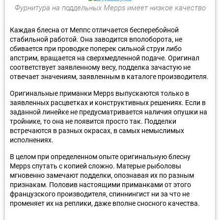
Фурнитура на поддельных Mepps имеет низкое качество
Каждая блесна от Меппс отличается бесперебойной
стабильной работой. Она заводится вполоборота, не
сбивается при проводке поперек сильной струи либо
апстрим, вращается на сверхмедленной подаче. Оригинал
соответствует заявленному весу, подделка зачастую не
отвечает значениям, заявленным в каталоге производителя.
Оригинальные приманки Mepps выпускаются только в
заявленных расцветках и конструктивных решениях. Если в
заданной линейке не предусматривается наличия опушки на
тройнике, то она не появится просто так. Подделки
встречаются в разных окрасах, в самых немыслимых
исполнениях.
В целом при определенном опыте оригинальную блесну
Mepps спутать с копией сложно. Матерые рыболовы
мгновенно замечают подделки, опознавая их по разным
признакам. Половив настоящими приманками от этого
французского производителя, спиннингист ни за что не
променяет их на реплики, даже вполне сносного качества.