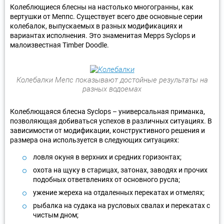
Колеблющиеся блесны на настолько многогранны, как
вертушки от Меппс. Существует всего две основные серии
колебалок, выпускаемых в разных модификациях и
вариантах исполнения. Это знаменитая Mepps Syclops и
малоизвестная Timber Doodle.
Колебалки Мепс показывают достойные результаты на
разных водоемах
Колеблющаяся блесна Syclops – универсальная приманка,
позволяющая добиваться успехов в различных ситуациях. В
зависимости от модификации, конструктивного решения и
размера она используется в следующих ситуациях:
ловля окуня в верхних и средних горизонтах;
охота на щуку в старицах, затонах, заводях и прочих
подобных ответвлениях от основного русла;
ужение жереха на отдаленных перекатах и отмелях;
рыбалка на судака на русловых свалах и перекатах с
чистым дном;