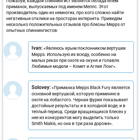
Пожалуй, каждый спиннингист является обладателем
приманок, выпускаемых под именем Меппс. Этот
производитель один из немногих, про кого сложно найти
негативные отклики на просторах интернета. Приведем
несколько положительных отзывов про блесны Mepps от
опытных спиннингистов:
Ivan:
«Являюсь ярым поклонником вертушек
Mepps. Использую их всюду, особенно на
малых реках при охоте на окуня и голавля.
Любимые модели – Комет и Аглия Лонг».
Solovey:
«Приманка Mepps Black Fury является
основной вертушкой, которую применяю в
охоте на лобастого. Черная фурия показывает
достойные результаты и в холодной воде, и в
теплый период. Среди вращающихся блесен у
нее из конкурентов могу выделить только
Smith Niakis, но она в три раза дороже».