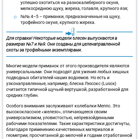
успешно охотиться на разнокалиберного окуня,
мелкосреднюю щуку, жереха, голавля, крупного язя;
№№ 4–5 – приманки, предназначенные на щуку,
трофейного окуня, крупного жереха.
Для справки! Некоторые модели блесен выпускаются в
размерах №7 и №9. Они созданы для целенаправленной
охоты за трофейными экземплярами.
Многие модели приманок от этого производителя являются
универсальными. Они подходят для ужения любых хищных
подводных обитателей наших водоемов. Но есть и
узконаправленные, например, блесна Люсокс (Lusox)
считается типичной щучьей вертушкой, разработанной для
средних глубин.
Особого внимания заслуживают колебалки Меппс. Это
высококлассное «железо», отличающееся своим
универсализмом, уловистостью, непревзойденными
рабочими показателями. Такие характеристики достигнуты,
благодаря применению качественных материалов и
геометрии, просчитанной до мелочей и годами отработанной