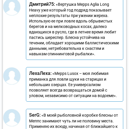
Дмитрий75:
«Вертушка Mepps Aglia Long
Heavy уже который год подряд показывает
неплохие результаты при ужении жереха.
Использую ее при ловле вдоль обрывистых
берегов и на мелководных косах, далеко
вдающихся в русло, где в летнее время любит
пастись шереспер. Блесна устойчива на
течении, обладает хорошими баллистическими
данными, нетребовательна к снастям и
навыкам спиннинговой рыбалки».
ЛехаЛеха:
«Mepps Lusox – моя любимая
приманка для ловли щуки на старицах и
небольших озерцах. Ее универсализм
позволяет всегда возвращаться домой с
уловом, независимо от ситуации на водоеме».
SerG:
«В моей рыболовной коробке блесны от
Меппс занимают чуть ли не половину места.
Применяю их всюду, начиная от ближайшего к