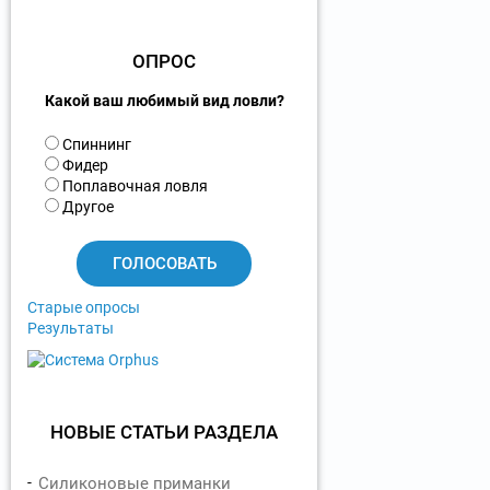
ОПРОС
Какой ваш любимый вид ловли?
В
Спиннинг
а
Фидер
р
Поплавочная ловля
и
Другое
а
н
т
ы
Старые опросы
Результаты
НОВЫЕ СТАТЬИ РАЗДЕЛА
Силиконовые приманки