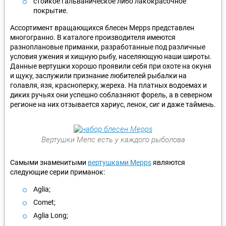
стойкое гальваническое либо лакокрасочное
покрытие.
Ассортимент вращающихся блесен Mepps представлен
многогранно. В каталоге производителя имеются
разноплановые приманки, разработанные под различные
условия ужения и хищную рыбу, населяющую наши широты.
Данные вертушки хорошо проявили себя при охоте на окуня
и щуку, заслужили признание любителей рыбалки на
голавля, язя, красноперку, жереха. На платных водоемах и
диких ручьях они успешно соблазняют форель, а в северном
регионе на них отзывается хариус, ленок, сиг и даже таймень.
Вертушки Мепс есть у каждого рыболова
Самыми знаменитыми
вертушками Mepps
являются
следующие серии приманок:
Aglia;
Comet;
Aglia Long;