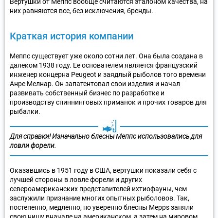
Вертушки от Меппс вообще считаются эталоном качества, на
них равняются все, без исключения, бренды.
Краткая история компании
Меппс существует уже около сотни лет. Она была создана в
далеком 1938 году. Ее основателем является французский
инженер концерна Peugeot и заядлый рыболов того времени
Анре Мелнар. Он запатентовал свои изделия и начал
развивать собственный бизнес по разработке и
производству спиннинговых приманок и прочих товаров для
рыбалки.
Для справки! Изначально блесны Меппс использовались для
ловли форели.
Оказавшись в 1951 году в США, вертушки показали себя с
лучшей стороны в ловле форели и других
североамериканских представителей ихтиофауны, чем
заслужили признание многих опытных рыболовов. Так,
постепенно, медленно, но уверенно блесны Mepps заняли
свою нишу вначале на американском, а затем на мировом