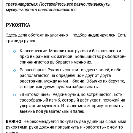
трата напрасная. Постарайтесь всё равно привыкнуть,
мускулы просто восстанавливаются.
РУКОЯТКА
Здесь дела обстоят аналогично – подбор индивидуален. Есть
три вида ручек:
Классические. Монолитные рукояти без разносов и
ярко выраженных изгибов. Большинство рыболовов-
спиннингистов выбирают именно их.
Разнесённые. Рукоять состоит из двух частей, и обе
располагаются на определённом друг от друга
расстоянии, между ними – бланк. Обычно их берут те,
кто привык двумя руками забрасывать.
«Винтовочные». Редкие ручки, но встречаются. Есть
своеобразный изгиб, который даёт ухват, похожий на
удержание мушкета. И также может присутствовать
выемка под указательный палец.
ВАЖНО!
Не рекомендуется покупать два удилища с разными
рукоятями: рука должна привыкнуть и «работать» с чем-то
одним.