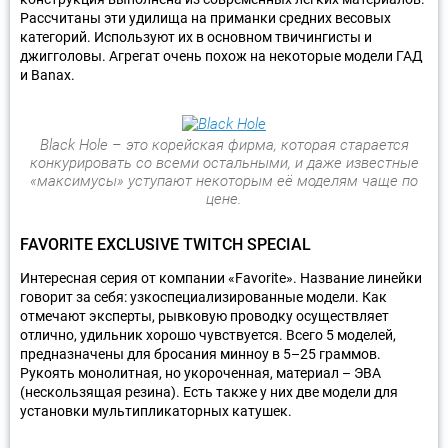
Рассчитаны эти удилища на приманки средних весовых
категорий. Используют их в основном твичингисты и
джигголовы. Агрегат очень похож на некоторые модели ГАД
и Banax.
Black Hole – это корейская фирма, которая старается
конкурировать со всеми остальными, и даже известные
«максимусы» уступают некоторым её моделям чаще по
цене.
FAVORITE EXCLUSIVE TWITCH SPECIAL
Интересная серия от компании «Favorite». Название линейки
говорит за себя: узкоспециализированные модели. Как
отмечают эксперты, рывковую проводку осуществляет
отлично, удильник хорошо чувствуется. Всего 5 моделей,
предназначены для бросания минноу в 5–25 граммов.
Рукоять монолитная, но укороченная, материал – ЭВА
(нескользящая резина). Есть также у них две модели для
установки мультипликаторных катушек.