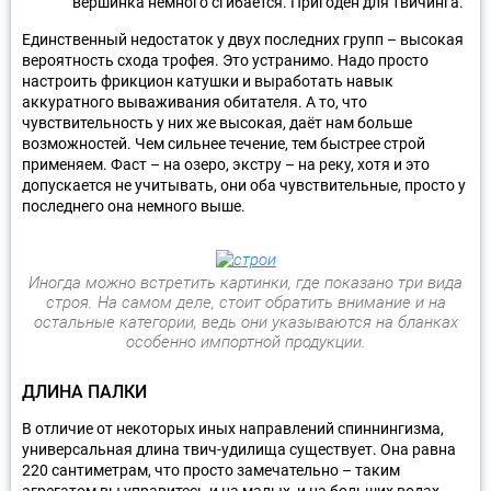
вершинка немного сгибается. Пригоден для твичинга.
Единственный недостаток у двух последних групп – высокая
вероятность схода трофея. Это устранимо. Надо просто
настроить фрикцион катушки и выработать навык
аккуратного вываживания обитателя. А то, что
чувствительность у них же высокая, даёт нам больше
возможностей. Чем сильнее течение, тем быстрее строй
применяем. Фаст – на озеро, экстру – на реку, хотя и это
допускается не учитывать, они оба чувствительные, просто у
последнего она немного выше.
Иногда можно встретить картинки, где показано три вида
строя. На самом деле, стоит обратить внимание и на
остальные категории, ведь они указываются на бланках
особенно импортной продукции.
ДЛИНА ПАЛКИ
В отличие от некоторых иных направлений спиннингизма,
универсальная длина твич-удилища существует. Она равна
220 сантиметрам, что просто замечательно – таким
агрегатом вы управитесь и на малых, и на больших водах.