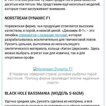
десятью или пятью. Мы представим ещё несколько моделей,
которые тоже заслуживают внимания.
NORSTREAM DYNAMIC F1
Норвежская фирма, чья продукция отличается высоким
качеством, а порой, и низкой ценой. «Динамик Ф-1» – это
линейка
спиннингов с разными тестами
, которая
разрабатывалась исключительно для твичинговой ловли.
Рукоять цельная, выполнена из нескользящего
синтетического материала, кольца «Киган Циркония». Здесь
можно выбрать агрегат как для новичка, так и для
спортсмена-профи.
В Норвегии, северной стране, условия рыбалки порой
жестокие. Поэтому фирма производит вполне надёжные
снасти.
BLACK HOLE BASSMANIA (МОДЕЛЬ S-662M)
Удочка средних цен, рукоять сделана из неопрена, а вся
конструкция выполнена из современных лёгких материалов.