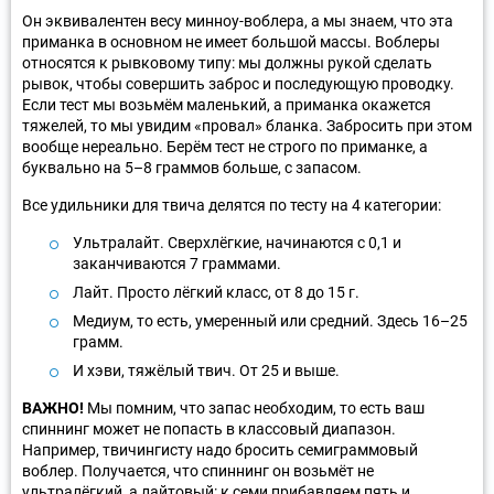
Он эквивалентен весу минноу-воблера, а мы знаем, что эта
приманка в основном не имеет большой массы. Воблеры
относятся к рывковому типу: мы должны рукой сделать
рывок, чтобы совершить заброс и последующую проводку.
Если тест мы возьмём маленький, а приманка окажется
тяжелей, то мы увидим «провал» бланка. Забросить при этом
вообще нереально. Берём тест не строго по приманке, а
буквально на 5–8 граммов больше, с запасом.
Все удильники для твича делятся по тесту на 4 категории:
Ультралайт. Сверхлёгкие, начинаются с 0,1 и
заканчиваются 7 граммами.
Лайт. Просто лёгкий класс, от 8 до 15 г.
Медиум, то есть, умеренный или средний. Здесь 16–25
грамм.
И хэви, тяжёлый твич. От 25 и выше.
ВАЖНО!
Мы помним, что запас необходим, то есть ваш
спиннинг может не попасть в классовый диапазон.
Например, твичингисту надо бросить семиграммовый
воблер. Получается, что спиннинг он возьмёт не
ультралёгкий, а лайтовый: к семи прибавляем пять и