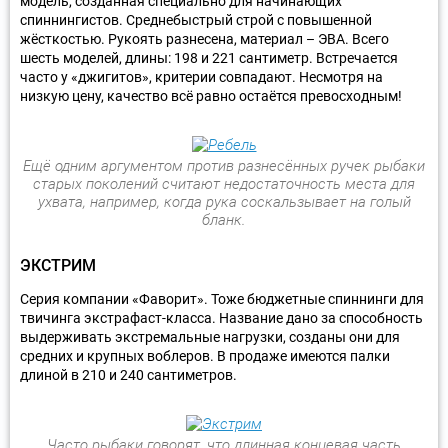
модель, созданная специально для начинающих
спиннингистов. Среднебыстрый строй с повышенной
жёсткостью. Рукоять разнесена, материал – ЭВА. Всего
шесть моделей, длины: 198 и 221 сантиметр. Встречается
часто у «джигитов», критерии совпадают. Несмотря на
низкую цену, качество всё равно остаётся превосходным!
Ещё одним аргументом против разнесённых ручек рыбаки
старых поколений считают недостаточность места для
ухвата, например, когда рука соскальзывает на голый
бланк.
ЭКСТРИМ
Серия компании «Фаворит». Тоже бюджетные спиннинги для
твичинга экстрафаст-класса. Название дано за способность
выдерживать экстремальные нагрузки, созданы они для
средних и крупных воблеров. В продаже имеются палки
длиной в 210 и 240 сантиметров.
Часто рыбаки говорят, что длинная концевая часть