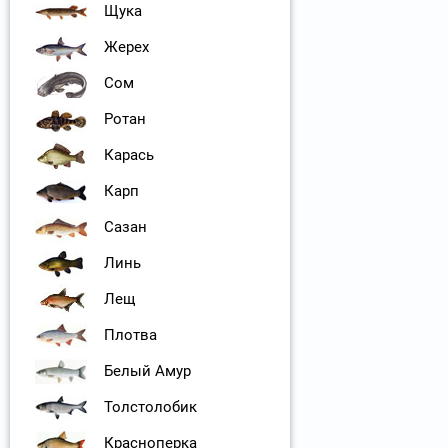
Щука
Жерех
Сом
Ротан
Карась
Карп
Сазан
Линь
Лещ
Плотва
Белый Амур
Толстолобик
Красноперка