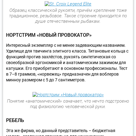
Образец классической рукояти, причём крепление тоже
традиционное, резьбовое. Такое строение приходится по
душе отечественным рыбакам.
НОРТСТРИМ «НОВЫЙ ПРОВОКАТОР»
Интересный экземпляр с не менее задевающим названием.
Удилище для твичинга элитного класса. Титановые кольца с
функцией против захлёстов, рукоять синтетическая со
своеобразной эргономикой и анатомическим зажимом для
катушки. Его приобретают в основном профессионалы. Тест
в 7–8 граммов, «норвежец» предназначен для воблеров
минноу размером с 5 до 7 сантиметров.
Понятие «анатомический» означает, что нечто подстроено
под физиологию человеческой руки.
РЕБЕЛЬ
Эта же фирма, но данный представитель – бюджетная