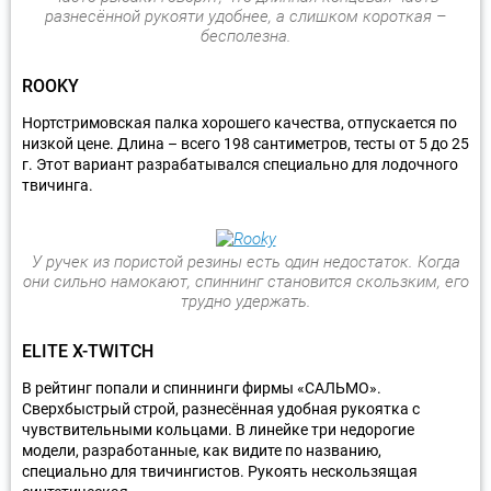
разнесённой рукояти удобнее, а слишком короткая –
бесполезна.
ROOKY
Нортстримовская палка хорошего качества, отпускается по
низкой цене. Длина – всего 198 сантиметров, тесты от 5 до 25
г. Этот вариант разрабатывался специально для лодочного
твичинга.
У ручек из пористой резины есть один недостаток. Когда
они сильно намокают, спиннинг становится скользким, его
трудно удержать.
ELITE X-TWITCH
В рейтинг попали и спиннинги фирмы «САЛЬМО».
Сверхбыстрый строй, разнесённая удобная рукоятка с
чувствительными кольцами. В линейке три недорогие
модели, разработанные, как видите по названию,
специально для твичингистов. Рукоять нескользящая