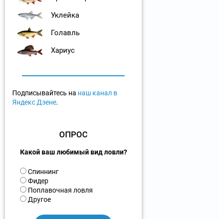
Уклейка
Голавль
Хариус
Подписывайтесь на
наш канал в
Яндекс Дзене
.
ОПРОС
Какой ваш любимый вид ловли?
В
Спиннинг
а
Фидер
р
Поплавочная ловля
и
Другое
а
н