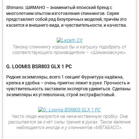
Shimano. ШИМАНО – знаменитый японский бренд с
многолетним опытом изготовления спиннингов. Серия
представляет собой ряд безупречных моделей, причём это
касается и внешнего вида, и чувствительности, и качества.
Такому спиннингу хорошо бы и катушку подобрать от
соответствующего производителя – «Шимановскую».
G. LOOMIS BSR803 GLX 1 PC
Редкие экземпляры, всего 1 секция! Фурнитура надёжна,
крепка и удобна – очень приятно лежит в руке. Прочность и
чувствительность заставили экспертов удивиться. Сделаны
экземпляры из углеволокна, строй экстрафастовый.
Часто люди жалуются на некачественную пробку. Она
рассыпается за счёт силы трения в руках. Такое явление
наблюдается иногда и у спиннингов «МЕГАБАСС».