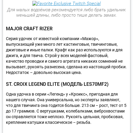
Для малых водоёмов рекомендуется либо брать удильник
меньшей длины, либо просто тише делать замах.
MAJOR CRAFT RIZER
Серия удочек от известной компании «Мажор»,
выпускающей уже много лет кастинговые, твичинговые,
джиговые и иные палки. Крафт как раз используются и для
джига, и для твича. Строй у всех моделей фастовый,
качество проводки и самого агрегата никаких сомнений не
вызывает, рукоять разнесена, сделана из настоящей пробки.
Недостаток – довольно высокая цена.
ST. CROIX LEGEND ELITE (МОДЕЛЬ LES70MF2)
Одна удочка в серии «Легенд» у «Кроикс», пригодная для
нашего случая. Она универсальна, но эксперты заявляют,
что для твичинга она годится больше. 213 см – рост, тест от 5
до 17 граммов. С вертушками, колебалками, виброхвостами
он справляется тоже неплохо. Рукоять цельная, пробковая,
крепление катушки классическое – резьба.