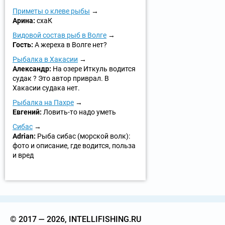
Приметы о клеве рыбы
Арина:
схаК
Видовой состав рыб в Волге
Гость:
А жереха в Волге нет?
Рыбалка в Хакасии
Александр:
На озере Иткуль водится
судак ? Это автор приврал. В
Хакасии судака нет.
Рыбалка на Пахре
Евгений:
Ловить-то надо уметь
Сибас
Adrian:
Рыба сибас (морской волк):
фото и описание, где водится, польза
и вред
© 2017 — 2026, INTELLIFISHING.RU