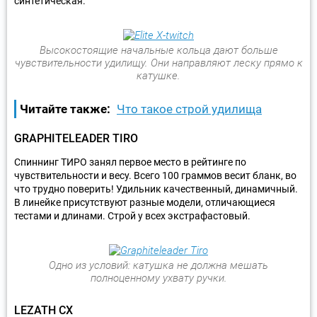
синтетическая.
Высокостоящие начальные кольца дают больше
чувствительности удилищу. Они направляют леску прямо к
катушке.
Читайте также:
Что такое строй удилища
GRAPHITELEADER TIRO
Спиннинг ТИРО занял первое место в рейтинге по
чувствительности и весу. Всего 100 граммов весит бланк, во
что трудно поверить! Удильник качественный, динамичный.
В линейке присутствуют разные модели, отличающиеся
тестами и длинами. Строй у всех экстрафастовый.
Одно из условий: катушка не должна мешать
полноценному ухвату ручки.
LEZATH CX