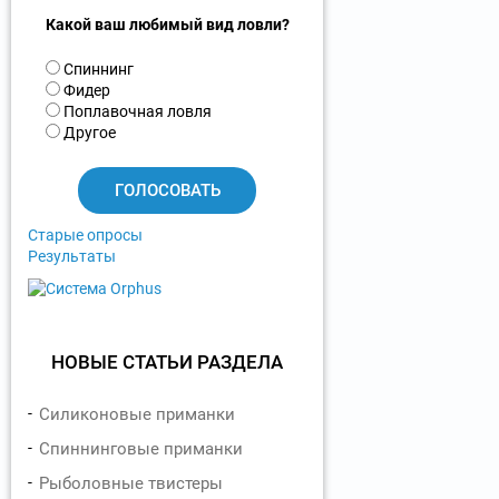
Какой ваш любимый вид ловли?
В
Спиннинг
а
Фидер
р
Поплавочная ловля
и
Другое
а
н
т
ы
Старые опросы
Результаты
НОВЫЕ СТАТЬИ РАЗДЕЛА
Силиконовые приманки
Спиннинговые приманки
Рыболовные твистеры