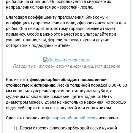
рыбалки на спиннинг. Он используется в сверхлегких
направлениях, годится во «взрослей» ловле.
Благодаря коэффициенту преломления, близкому к
коэффициенту преломления в воде, «флюрик» незаметен для
рыбы. Она не видит его, потому гораздо смелее атакует
приманку. Особо важно это качество в ультралайте при
ужении голавля, язя, форели, жереха, окуня и других
осторожных подводных жителей.
Поводки из «флюра» своим видом внушают доверие
Кроме того,
флюорокарбон обладает повышенной
стойкостью к истиранию
. Леска толщиной порядка 0,30–0,50
мм довольно уверенно противостоит щучьим зубам, а
судачьим клыкам или сомовьей щетке подавно. Нить
диаметром менее 0,25 мм не настолько надежная, но хорошо
ведет себя при контакте с ракушкой или коряжником.
Сделать поводок из
флюорокарбоновой лески
несложно:
Берем отрезок флюорокарбоновой лески нужной