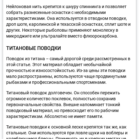
Нейлоновая нить крепится к шнуру спиннинга и позволяет
собрать разнесенные оснастки с необходимыми
характеристиками. Она используется в отводном поводке,
дроп шоте, каролинской и техасской оснастках, сплит шоте и
других. Некоторые рыболовы применяют монолеску в
микроджиге или ультралайте вместо флюорокарбона.
ТИТАНОВЫЕ ПОВОДКИ
Поводок из титана – самый дорогой среди рассмотренных в
этой статье. Этот материал обладает необычайной
прочностью и износостойкостью. Из-за цены эти поводки
мало распространены, используются чаще продвинутыми
рыбаками и профессиональными спортсменами.
Титановый поводок долговечен. Он способен пережить
огромное количество поклевок, полностью сохранив
первоначальные свойства. Внешне напоминает тонкий
поводковый материал, но превосходит его по рабочим
характеристикам. Абсолютно не имеет памяти.
Титановые поводки к основной леске крепятся так же, как
стальные. Они используются при ловле щуки на воблеры и
колеблющиеся блесны. Применять их в крепких местах не