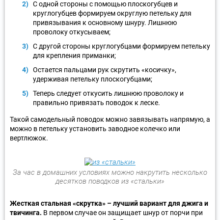
С одной стороны с помощью плоскогубцев и
круглогубцев формируем округлую петельку для
привязывания к основному шнуру. Лишнюю
проволоку откусываем;
С другой стороны круглогубцами формируем петельку
для крепления приманки;
Остается пальцами рук скрутить «косичку»,
удерживая петельку плоскогубцами;
Теперь следует откусить лишнюю проволоку и
правильно привязать поводок к леске.
Такой самодельный поводок можно завязывать напрямую, а
можно в петельку установить заводное колечко или
вертлюжок.
За час в домашних условиях можно накрутить несколько
десятков поводков из «стальки»
Жесткая стальная «скрутка» – лучший вариант для джига и
твичинга.
В первом случае он защищает шнур от порчи при