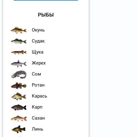
РЫБЫ
Окунь
Судак
Щука
Жерех
Сом
Ротан
Карась
Карп
Сазан
Линь