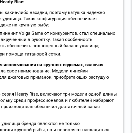
earty Rise:
ны какие-либо насадки, поэтому катушка надежно
е удилища. Такая конфигурация обеспечивает
даже на крупную рыбу;
спиннинг Volga Game от конкурентов, стал специально
вкрученный в рукоятку. Такая особенность
сть обеспечить полноценный баланс удилища;
при помощи титановой сетки.
я использования на крупных водоемах, включая
чила свое наименование. Модели линейки
для джиговых приманок, приобретающих растущую
 серия Hearty Risе, включают три модели одной длины
Поскольку среди профессионалов и любителей набирают
 производитель обеспечил достаточный запас
 удилища бренда являются не только
овли крупной рыбы, но и позволяют насладиться