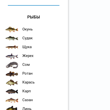
РЫБЫ
Окунь
Судак
Щука
Жерех
Сом
Ротан
Карась
Карп
Сазан
Линь