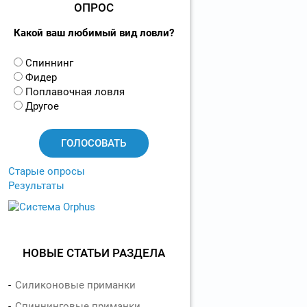
ОПРОС
Какой ваш любимый вид ловли?
В
Спиннинг
а
Фидер
р
Поплавочная ловля
и
Другое
а
н
т
ы
Старые опросы
Результаты
НОВЫЕ СТАТЬИ РАЗДЕЛА
Силиконовые приманки
Спиннинговые приманки