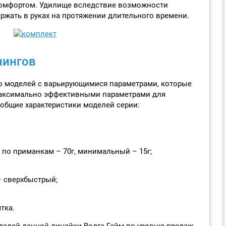
омфортом. Удилище вследствие возможности
ржать в руках на протяжении длительного времени.
нингов
о моделей с варьирующимися параметрами, которые
максимально эффективными параметрами для
общие характеристики моделей серии:
по приманкам – 70г, минимальный – 15г;
– сверхбыстрый;
тка.
делей данной линейки Волга Гейм по уровню продаж