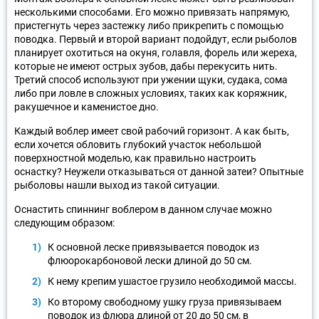
несколькими способами. Его можно привязать напрямую,
пристегнуть через застежку либо прикрепить с помощью
поводка. Первый и второй вариант подойдут, если рыболов
планирует охотиться на окуня, голавля, форель или жереха,
которые не имеют острых зубов, дабы перекусить нить.
Третий способ используют при ужении щуки, судака, сома
либо при ловле в сложных условиях, таких как коряжник,
ракушечное и каменистое дно.
Каждый воблер имеет свой рабочий горизонт. А как быть,
если хочется обловить глубокий участок небольшой
поверхностной моделью, как правильно настроить
оснастку? Неужели отказываться от данной затеи? Опытные
рыболовы нашли выход из такой ситуации.
Оснастить спиннинг воблером в данном случае можно
следующим образом:
К основной леске привязывается поводок из
флюорокарбоновой лески длиной до 50 см.
К нему крепим ушастое грузило необходимой массы.
Ко второму свободному ушку груза привязываем
поводок из флюра длиной от 20 до 50 см, в