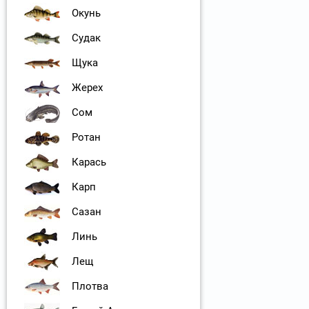
Окунь
Судак
Щука
Жерех
Сом
Ротан
Карась
Карп
Сазан
Линь
Лещ
Плотва