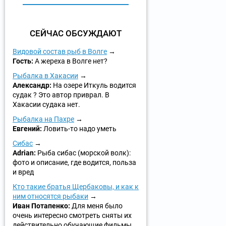
СЕЙЧАС ОБСУЖДАЮТ
Видовой состав рыб в Волге
Гость:
А жереха в Волге нет?
Рыбалка в Хакасии
Александр:
На озере Иткуль водится
судак ? Это автор приврал. В
Хакасии судака нет.
Рыбалка на Пахре
Евгений:
Ловить-то надо уметь
Сибас
Adrian:
Рыба сибас (морской волк):
фото и описание, где водится, польза
и вред
Кто такие братья Щербаковы, и как к
ним относятся рыбаки
Иван Потапенко:
Для меня было
очень интересно смотреть сняты их
действительно обучающие фильмы