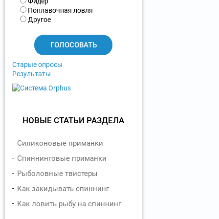
а
Фидер
р
Поплавочная ловля
и
Другое
а
н
т
ы
Старые опросы
Результаты
НОВЫЕ СТАТЬИ РАЗДЕЛА
Силиконовые приманки
Спиннинговые приманки
Рыболовные твистеры
Как закидывать спиннинг
Как ловить рыбу на спиннинг