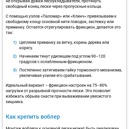
не открывая дужки лесоукладывателя, протянуть
свободный конец лески через пропускные кольца.
С помощью узлов «Паломар» или «Клинч» привязываем к
свободному концу основной нити поводок, застежку или
приманку. Остается отрегулировать фрикцион, делается это
так:
Цепляем приманку за ветку, корень дерева или
корягу.
Начинаем тянут удилищем под углом 90–120
градусов с ослабленным фрикционом.
Постепенно затягиваем гайку тормозного механизма,
увеличивая усилие его срабатывания.
Идеальный вариант – фрикцион настроен на 75–80%
нагрузки от разрывной прочности лески. Это позволит
избежать обрыва снасти при вываживании увесистого
хищника.
Как крепить воблер
Монтаж воблера к основной леске может быть реализован