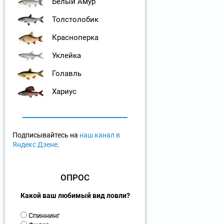
Белый Амур
Толстолобик
Красноперка
Уклейка
Голавль
Хариус
Подписывайтесь на
наш канал в
Яндекс Дзене
.
ОПРОС
Какой ваш любимый вид ловли?
В
Спиннинг