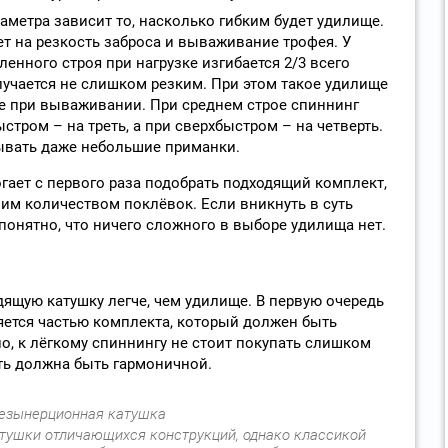
раметра зависит то, насколько гибким будет удилище.
ет на резкость заброса и вываживание трофея. У
нного строя при нагрузке изгибается 2/3 всего
олучается не слишком резким. При этом такое удилище
е при вываживании. При среднем строе спиннинг
стром – на треть, а при сверхбыстром – на четверть.
ывать даже небольшие приманки.
гает с первого раза подобрать подходящий комплект,
м количеством поклёвок. Если вникнуть в суть
понятно, что ничего сложного в выборе удилища нет.
дящую катушку легче, чем удилище. В первую очередь
яется частью комплекта, который должен быть
, к лёгкому спиннингу не стоит покупать слишком
ть должна быть гармоничной.
ушки отличающихся конструкций, однако классикой