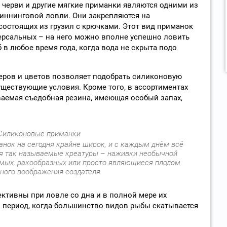
 черви и другие мягкие приманки являются одними из
иннинговой ловли. Они закрепляются на
остоящих из грузил с крючками. Этот вид приманок
ерсальных – на него можно вполне успешно ловить
в любое время года, когда вода не скрыта подо
еров и цветов позволяет подобрать силиконовую
ществующие условия. Кроме того, в ассортиментах
аемая съедобная резина, имеющая особый запах,
нок на сегодня крайне широк, и с каждым днём всё
я так называемые креатуры – наживки необычной
ых, ракообразных или просто являющиеся плодом
ного воображения создателя.
тивны при ловле со дна и в полной мере их
 период, когда большинство видов рыбы скатывается