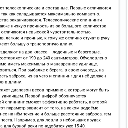
т телескопические и составные. Первые отличаются
так как складываются максимально компактно.
ства заканчиваются. Телескопические спиннинги
также низкую прочность из-за большого количества
и отличаются невысокой чувствительностью.
, лёгкие и прочные, к тому же отлично стучат в руку
имеют большую транспортную длину.
деляют на два класса – лодочные и береговые.
составляет от 190 до 240 сантиметров. Обусловлено
одимо иметь максимально маневренное удилище,
ваться. При рыбалке с берега, в свою очередь, на
ть заброса, из-за чего и спиннинг для неё должен
в в длину.
еляет диапазон весов приманок, которые могут быть
 удилищем. Первой цифрой обозначается
ой спиннинг сможет эффективно работать, а второй –
от параметр зависит от того, на каком водоёме
нее на нём течение и больше расстояние заброса, тем
теста. Например, для ловли в небольших прудах
а для бурной реки понадобится уже 15-40.