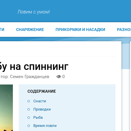
Ловим с умом!
ТИ
СНАРЯЖЕНИЕ
ПРИКОРМКИ И НАСАДКИ
РАЗНО
у на спиннинг
тор: Семен Гражданцев
0
СОДЕРЖАНИЕ
Снасти
Проводки
Рыба
Время ловли