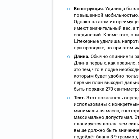
Конструкция.
Удилища бываю
повышенной мобильностью, 
Однако на этом их преимуще
имеют значительный вес, а 
соединений. Кроме того, он
Штекерные удилища, напротив
при проводке, но при этом 
Длина.
Обычно спиннинги раз
Длина первых, как правило, 
это тем, что в лодке необх
которым будет удобно пользо
первый план выходит дальнос
быть порядка 270 сантиметро
Тест.
Этот показатель опред
использованы с конкретным
минимальная масса, с котор
максимально допустимая. Эт
планируется ловля: чем силь
выше должно быть значение 
подойдёт бланк 3-9 граммов, 