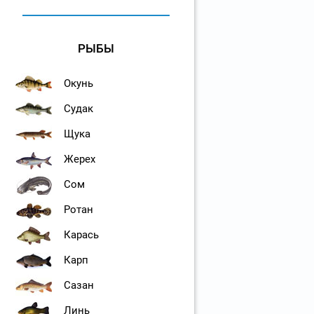
РЫБЫ
Окунь
Судак
Щука
Жерех
Сом
Ротан
Карась
Карп
Сазан
Линь