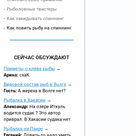
Рыболовные твистеры
Как закидывать спиннинг
Как ловить рыбу на спиннинг
СЕЙЧАС ОБСУЖДАЮТ
Приметы о клеве рыбы
Арина:
схаК
Видовой состав рыб в Волге
Гость:
А жереха в Волге нет?
Рыбалка в Хакасии
Александр:
На озере Иткуль
водится судак ? Это автор
приврал. В Хакасии судака нет.
Рыбалка на Пахре
Евгений:
Ловить-то надо уметь