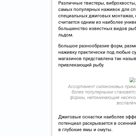
Различные твистеры, виброхвосты,
самых популярных наживок для сп
специальных джиговых монтажах, с
считается одним из наиболее унив
большинство известных видов рыб 
льдом.
Большое разнообразие форм, разм
наживку практически под любые су
магазинов представлена так назыв
привлекающий рыбу.
Ассортимент силиконовых прима
более популярными становятс
формы, напоминающие насеком
воспалён
Джиговые оснастки наиболее эффек
потенциал раскрывается в осенний
в глубокие ямы и омуты.