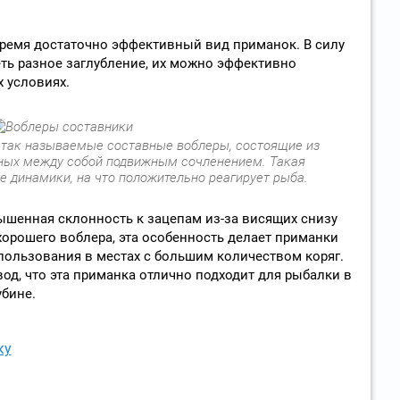
 время достаточно эффективный вид приманок. В силу
еть разное заглубление, их можно эффективно
 условиях.
и так называемые составные воблеры, состоящие из
нных между собой подвижным сочленением. Такая
е динамики, на что положительно реагирует рыба.
ышенная склонность к зацепам из-за висящих снизу
хорошего воблера, эта особенность делает приманки
ользования в местах с большим количеством коряг.
од, что эта приманка отлично подходит для рыбалки в
убине.
ку