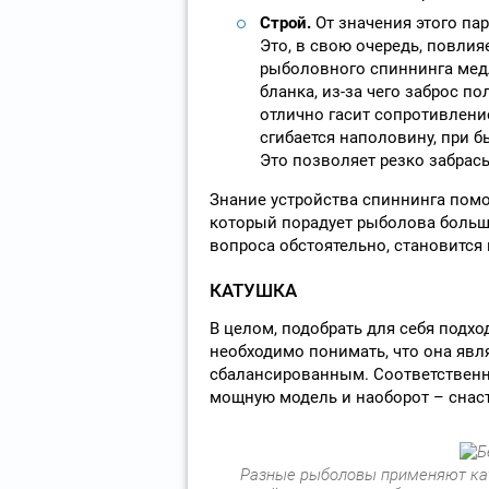
Строй.
От значения этого па
Это, в свою очередь, повлия
рыболовного спиннинга медле
бланка, из-за чего заброс п
отлично гасит сопротивлени
сгибается наполовину, при бы
Это позволяет резко забрас
Знание устройства спиннинга помо
который порадует рыболова больши
вопроса обстоятельно, становится 
КАТУШКА
В целом, подобрать для себя подхо
необходимо понимать, что она явл
сбалансированным. Соответственно
мощную модель и наоборот – снас
Разные рыболовы применяют кат