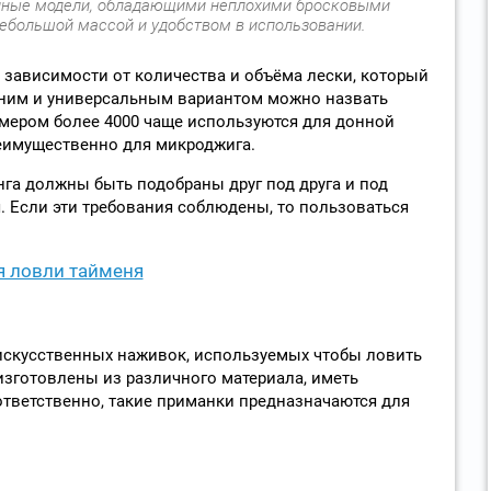
нные модели, обладающими неплохими бросковыми
небольшой массой и удобством в использовании.
в зависимости от количества и объёма лески, который
едним и универсальным вариантом можно назвать
азмером более 4000 чаще используются для донной
реимущественно для микроджига.
нга должны быть подобраны друг под друга и под
. Если эти требования соблюдены, то пользоваться
я ловли тайменя
искусственных наживок, используемых чтобы ловить
 изготовлены из различного материала, иметь
тветственно, такие приманки предназначаются для