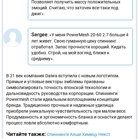
Позволяет получить массу положительных
эмоций. Считаю, что заточен все-таки под
джиг».
Sergee
: «У меня PowerMesh 20-60 2.7 больше 4
лет живет. Свою гуманную цену спиннинг
отработал. Запас прочности хороший. Кидать
удобно. Строй, на мой взгляд, ближе к
среднему».
В 21 век компания Daiwa вступила с новым логотипом.
Прямые и угловые векторы эмблемы призваны
символизировать точность японской технологии и
дальновидность руководства корпорации. Спиннинги
Powermesh стали идеальным воплощением концепции
бренда. Традиционно прочные и надежные удилища
приобрели уникальную чувствительность при малом весе.
Продуманность и эргономичность бланка и оснастки делают
процесс ловли абсолютно комфортным.
Читайте также:
Спиннинги Аяши Химицу Некст