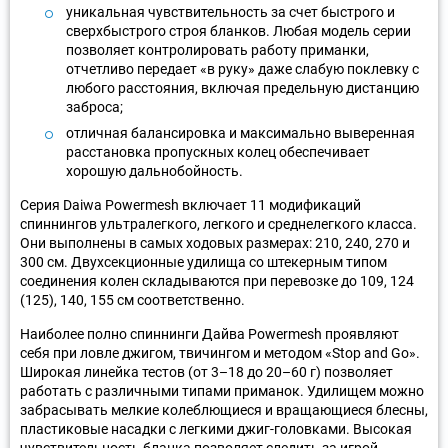
уникальная чувствительность за счет быстрого и
сверхбыстрого строя бланков. Любая модель серии
позволяет контролировать работу приманки,
отчетливо передает «в руку» даже слабую поклевку с
любого расстояния, включая предельную дистанцию
заброса;
отличная балансировка и максимально выверенная
расстановка пропускных колец обеспечивает
хорошую дальнобойность.
Серия Daiwa Powermesh включает 11 модификаций
спиннингов ультралегкого, легкого и среднелегкого класса.
Они выполнены в самых ходовых размерах: 210, 240, 270 и
300 см. Двухсекционные удилища со штекерным типом
соединения колен складываются при перевозке до 109, 124
(125), 140, 155 см соответственно.
Наиболее полно спиннинги Дайва Powermesh проявляют
себя при ловле джигом, твичингом и методом «Stop and Go».
Широкая линейка тестов (от 3–18 до 20–60 г) позволяет
работать с различными типами приманок. Удилищем можно
забрасывать мелкие колеблющиеся и вращающиеся блесны,
пластиковые насадки с легкими джиг-головками. Высокая
чувствительность бланка позволяет следить за игрой