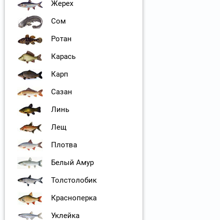
Жерех
Сом
Ротан
Карась
Карп
Сазан
Линь
Лещ
Плотва
Белый Амур
Толстолобик
Красноперка
Уклейка