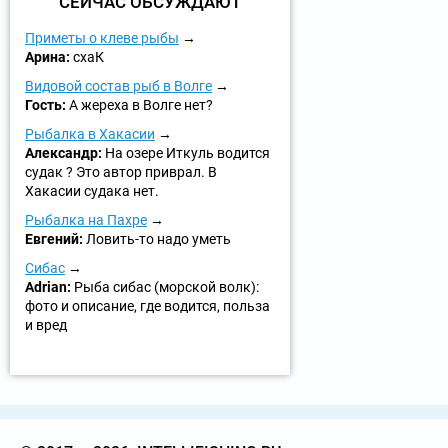
СЕЙЧАС ОБСУЖДАЮТ
Приметы о клеве рыбы
Арина:
схаК
Видовой состав рыб в Волге
Гость:
А жереха в Волге нет?
Рыбалка в Хакасии
Александр:
На озере Иткуль водится
судак ? Это автор приврал. В
Хакасии судака нет.
Рыбалка на Пахре
Евгений:
Ловить-то надо уметь
Сибас
Adrian:
Рыба сибас (морской волк):
фото и описание, где водится, польза
и вред