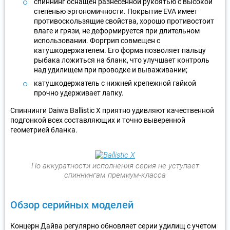
спиннинг оснащен разнесенной рукоятью с высокой
степенью эргономичности. Покрытие EVA имеет
противоскользящие свойства, хорошо противостоит
влаге и грязи, не деформируется при длительном
использовании. Форгрип совмещен с
катушкодержателем. Его форма позволяет пальцу
рыбака ложиться на бланк, что улучшает контроль
над удилищем при проводке и вываживании;
катушкодержатель с нижней крепежной гайкой
прочно удерживает лапку.
Спиннинги Daiwa Ballistic X приятно удивляют качественной
подгонкой всех составляющих и точно выверенной
геометрией бланка.
По аккуратности исполнения серия не уступает
спиннингам премиум-класса
Обзор серийных моделей
Концерн Дайва регулярно обновляет серии удилищ с учетом