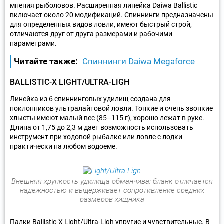
мнения рыболовов. Расширенная линейка Daiwa Ballistic
включает около 20 модификаций. Спиннинги предназначены
для определенных видов ловли, имеют быстрый строй,
отличаются друг от друга размерами и рабочими
параметрами.
Читайте также:
Спиннинги Daiwa Megaforce
BALLISTIC-X LIGHT/ULTRA-LIGH
Линейка из 6 спиннинговых удилищ создана для
поклонников ультралайтовой ловли. Тонкие и очень звонкие
хлысты имеют малый вес (85–115 г), хорошо лежат в руке.
Длина от 1,75 до 2,3 м дает возможность использовать
инструмент при ходовой рыбалке или ловле с лодки
практически на любом водоеме.
Внешняя хрупкость удилища обманчива: бланк отличается
надежностью и выдерживает сопротивление средних
размеров хищника
Палки Ballistic-X Light/Ultra-Ligh упругие и чувствительные. В