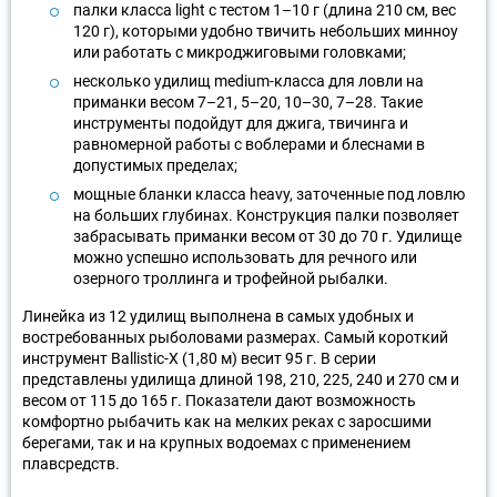
палки класса light с тестом 1–10 г (длина 210 см, вес
120 г), которыми удобно твичить небольших минноу
или работать с микроджиговыми головками;
несколько удилищ medium-класса для ловли на
приманки весом 7–21, 5–20, 10–30, 7–28. Такие
инструменты подойдут для джига, твичинга и
равномерной работы с воблерами и блеснами в
допустимых пределах;
мощные бланки класса heavy, заточенные под ловлю
на больших глубинах. Конструкция палки позволяет
забрасывать приманки весом от 30 до 70 г. Удилище
можно успешно использовать для речного или
озерного троллинга и трофейной рыбалки.
Линейка из 12 удилищ выполнена в самых удобных и
востребованных рыболовами размерах. Самый короткий
инструмент Ballistic-X (1,80 м) весит 95 г. В серии
представлены удилища длиной 198, 210, 225, 240 и 270 см и
весом от 115 до 165 г. Показатели дают возможность
комфортно рыбачить как на мелких реках с заросшими
берегами, так и на крупных водоемах с применением
плавсредств.