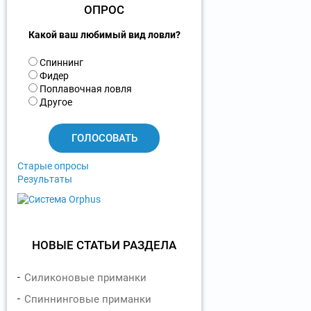
ОПРОС
Какой ваш любимый вид ловли?
В
Спиннинг
а
Фидер
р
Поплавочная ловля
и
Другое
а
н
т
ы
Старые опросы
Результаты
НОВЫЕ СТАТЬИ РАЗДЕЛА
Силиконовые приманки
Спиннинговые приманки