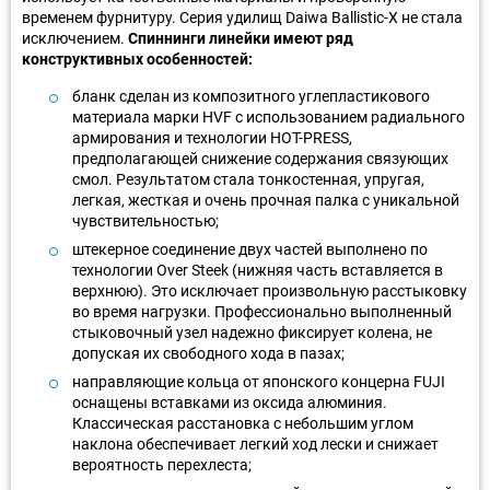
временем фурнитуру. Серия удилищ Daiwa Ballistic-X не стала
исключением.
Спиннинги линейки имеют ряд
конструктивных особенностей:
бланк сделан из композитного углепластикового
материала марки HVF с использованием радиального
армирования и технологии HOT-PRESS,
предполагающей снижение содержания связующих
смол. Результатом стала тонкостенная, упругая,
легкая, жесткая и очень прочная палка с уникальной
чувствительностью;
штекерное соединение двух частей выполнено по
технологии Over Steek (нижняя часть вставляется в
верхнюю). Это исключает произвольную расстыковку
во время нагрузки. Профессионально выполненный
стыковочный узел надежно фиксирует колена, не
допуская их свободного хода в пазах;
направляющие кольца от японского концерна FUJI
оснащены вставками из оксида алюминия.
Классическая расстановка с небольшим углом
наклона обеспечивает легкий ход лески и снижает
вероятность перехлеста;