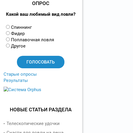
ОПРОС
Какой ваш любимый вид ловли?
В
Спиннинг
а
Фидер
р
Поплавочная ловля
и
Другое
а
н
т
ы
Старые опросы
Результаты
НОВЫЕ СТАТЬИ РАЗДЕЛА
Телескопические удочки
Снасти для ловли на леща