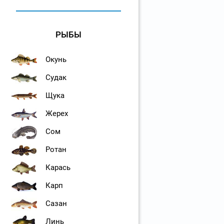
РЫБЫ
Окунь
Судак
Щука
Жерех
Сом
Ротан
Карась
Карп
Сазан
Линь