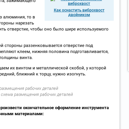
нта, зажимающего
Как оснастить виброхвост
двойником
з алюминия, то в
стороны нарезать
ить отверстие, чтобы оно было шире используемого
ей стороны раззенковывается отверстие под
крепляют клеем, нижняя половина подготавливается,
 толщины винта.
аем их винтом и металлической скобой, у которой
едний, ближний к торцу, нужно изогнуть.
 схема размещения рабочих деталей
роизвести окончательное оформление инструмента
чными материалами: