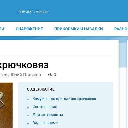
Ловим с умом!
ТИ
СНАРЯЖЕНИЕ
ПРИКОРМКИ И НАСАДКИ
РАЗНО
крючковяз
втор: Юрий Поляков
0
СОДЕРЖАНИЕ
Кому и когда пригодится крючковяз
Изготовление
Другие варианты
Видео по теме