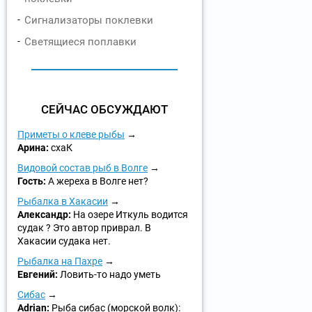
Сигнализаторы поклевки
Светящиеся поплавки
СЕЙЧАС ОБСУЖДАЮТ
Приметы о клеве рыбы
Арина:
схаК
Видовой состав рыб в Волге
Гость:
А жереха в Волге нет?
Рыбалка в Хакасии
Александр:
На озере Иткуль водится
судак ? Это автор приврал. В
Хакасии судака нет.
Рыбалка на Пахре
Евгений:
Ловить-то надо уметь
Сибас
Adrian:
Рыба сибас (морской волк):