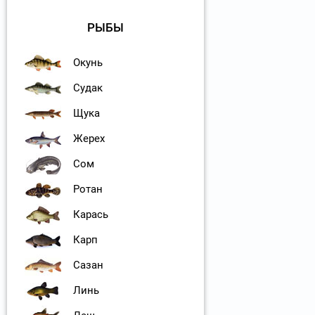
РЫБЫ
Окунь
Судак
Щука
Жерех
Сом
Ротан
Карась
Карп
Сазан
Линь