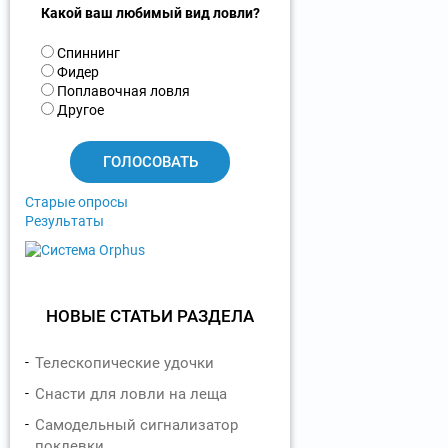
Какой ваш любимый вид ловли?
В
Спиннинг
а
Фидер
р
Поплавочная ловля
и
Другое
а
н
т
ы
Старые опросы
Результаты
НОВЫЕ СТАТЬИ РАЗДЕЛА
Телескопические удочки
Снасти для ловли на леща
Самодельный сигнализатор
поклевки