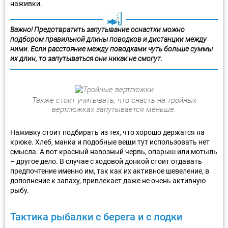
наживки.
Важно! Предотвратить запутывание оснастки можно
подбором правильной длины поводков и дистанции между
ними. Если расстояние между поводками чуть больше суммы
их длин, то запутываться они никак не смогут.
Также стоит учитывать, что снасть на тройных
вертлюжках запутывается меньше.
Наживку стоит подбирать из тех, что хорошо держатся на
крюке. Хлеб, манка и подобные вещи тут использовать нет
смысла. А вот красный навозный червь, опарыш или мотыль
– другое дело. В случае с ходовой донкой стоит отдавать
предпочтение именно им, так как их активное шевеление, в
дополнение к запаху, привлекает даже не очень активную
рыбу.
Тактика рыбалки с берега и с лодки