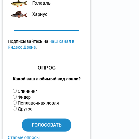
Голавль
Хариус
Подписывайтесь на
наш канал в
Яндекс Дзене
.
ОПРОС
Какой ваш любимый вид ловли?
В
Спиннинг
а
Фидер
р
Поплавочная ловля
и
Другое
а
н
т
ы
Старые опросы