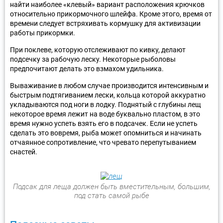
найти наиболее «клевый» вариант расположения крючков
относительно прикормочного шлейфа. Кроме этого, время от
времени следует встряхивать кормушку для активизации
работы прикормки.
При поклеве, которую отслеживают по кивку, делают
подсечку за рабочую леску. Некоторые рыболовы
предпочитают делать это взмахом удильника.
Вываживание в любом случае производится интенсивным и
быстрым подтягиванием лески, кольца которой аккуратно
укладываются под ноги в лодку. Поднятый с глубины лещ
некоторое время лежит на воде буквально пластом, в это
время нужно успеть взять его в подсачек. Если не успеть
сделать это вовремя, рыба может опомниться и начинать
отчаянное сопротивление, что чревато перепутыванием
снастей.
Подсак для леща должен быть вместительным, большим,
под стать самой рыбе