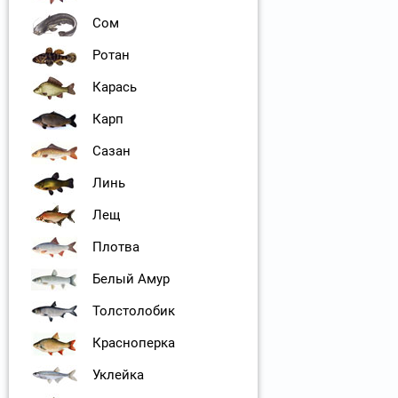
Сом
Ротан
Карась
Карп
Сазан
Линь
Лещ
Плотва
Белый Амур
Толстолобик
Красноперка
Уклейка