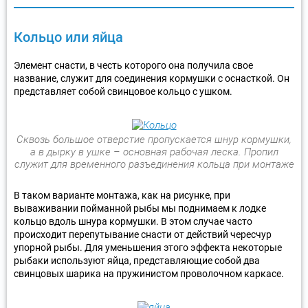
Кольцо или яйца
Элемент снасти, в честь которого она получила свое
название, служит для соединения кормушки с оснасткой. Он
представляет собой свинцовое кольцо с ушком.
Сквозь большое отверстие пропускается шнур кормушки,
а в дырку в ушке – основная рабочая леска. Пропил
служит для временного разъединения кольца при монтаже
В таком варианте монтажа, как на рисунке, при
вываживании пойманной рыбы мы поднимаем к лодке
кольцо вдоль шнура кормушки. В этом случае часто
происходит перепутывание снасти от действий чересчур
упорной рыбы. Для уменьшения этого эффекта некоторые
рыбаки используют яйца, представляющие собой два
свинцовых шарика на пружинистом проволочном каркасе.