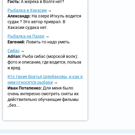
Гость:
А жереха в Волге нет?
Рыбалка в Хакасии
Александр:
На озере Иткуль водится
судак ? Это автор приврал. В
Хакасии судака нет.
Рыбалка на Пахре
Евгений:
Ловить-то надо уметь
Сибас
Adrian:
Рыба сибас (морской волк):
фото и описание, где водится, польза
и вред
Кто такие братья Щербаковы, и как к
ним относятся рыбаки
Иван Потапенко:
Для меня было
очень интересно смотреть сняты их
действительно обучающие фильмы
,,без...