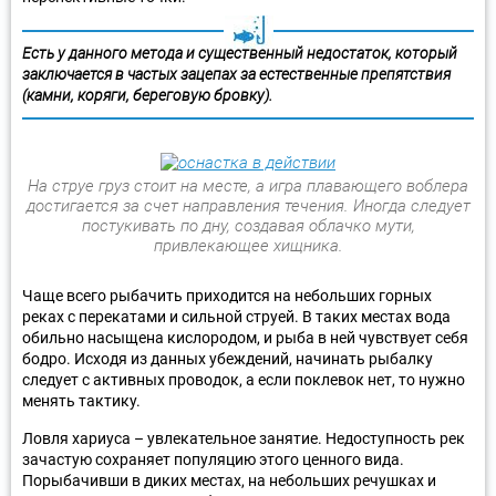
Есть у данного метода и существенный недостаток, который
заключается в частых зацепах за естественные препятствия
(камни, коряги, береговую бровку).
На струе груз стоит на месте, а игра плавающего воблера
достигается за счет направления течения. Иногда следует
постукивать по дну, создавая облачко мути,
привлекающее хищника.
Чаще всего рыбачить приходится на небольших горных
реках с перекатами и сильной струей. В таких местах вода
обильно насыщена кислородом, и рыба в ней чувствует себя
бодро. Исходя из данных убеждений, начинать рыбалку
следует с активных проводок, а если поклевок нет, то нужно
менять тактику.
Ловля хариуса – увлекательное занятие. Недоступность рек
зачастую сохраняет популяцию этого ценного вида.
Порыбачивши в диких местах, на небольших речушках и