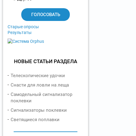
а
н
т
ы
Старые опросы
Результаты
НОВЫЕ СТАТЬИ РАЗДЕЛА
Телескопические удочки
Снасти для ловли на леща
Самодельный сигнализатор
поклевки
Сигнализаторы поклевки
Светящиеся поплавки