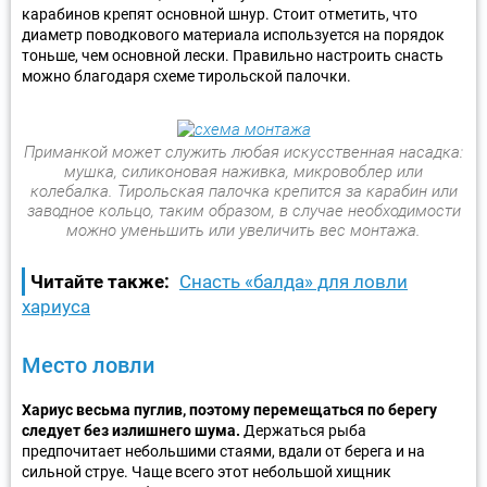
карабинов крепят основной шнур. Стоит отметить, что
диаметр поводкового материала используется на порядок
тоньше, чем основной лески. Правильно настроить снасть
можно благодаря схеме тирольской палочки.
Приманкой может служить любая искусственная насадка:
мушка, силиконовая наживка, микровоблер или
колебалка. Тирольская палочка крепится за карабин или
заводное кольцо, таким образом, в случае необходимости
можно уменьшить или увеличить вес монтажа.
Читайте также:
Снасть «балда» для ловли
хариуса
Место ловли
Хариус весьма пуглив, поэтому перемещаться по берегу
следует без излишнего шума.
Держаться рыба
предпочитает небольшими стаями, вдали от берега и на
сильной струе. Чаще всего этот небольшой хищник