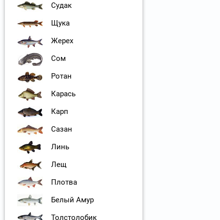
Судак
Щука
Жерех
Сом
Ротан
Карась
Карп
Сазан
Линь
Лещ
Плотва
Белый Амур
Толстолобик