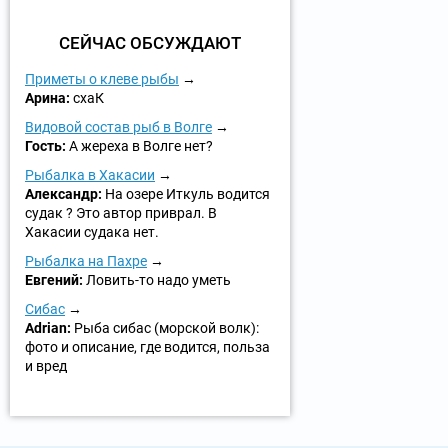
СЕЙЧАС ОБСУЖДАЮТ
Приметы о клеве рыбы
Арина:
схаК
Видовой состав рыб в Волге
Гость:
А жереха в Волге нет?
Рыбалка в Хакасии
Александр:
На озере Иткуль водится
судак ? Это автор приврал. В
Хакасии судака нет.
Рыбалка на Пахре
Евгений:
Ловить-то надо уметь
Сибас
Adrian:
Рыба сибас (морской волк):
фото и описание, где водится, польза
и вред