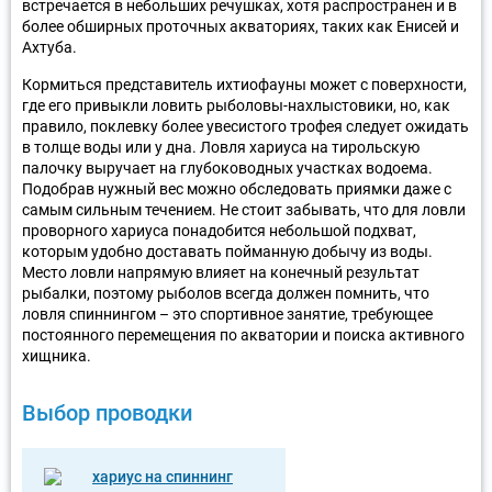
встречается в небольших речушках, хотя распространен и в
более обширных проточных акваториях, таких как Енисей и
Ахтуба.
Кормиться представитель ихтиофауны может с поверхности,
где его привыкли ловить рыболовы-нахлыстовики, но, как
правило, поклевку более увесистого трофея следует ожидать
в толще воды или у дна. Ловля хариуса на тирольскую
палочку выручает на глубоководных участках водоема.
Подобрав нужный вес можно обследовать приямки даже с
самым сильным течением. Не стоит забывать, что для ловли
проворного хариуса понадобится небольшой подхват,
которым удобно доставать пойманную добычу из воды.
Место ловли напрямую влияет на конечный результат
рыбалки, поэтому рыболов всегда должен помнить, что
ловля спиннингом – это спортивное занятие, требующее
постоянного перемещения по акватории и поиска активного
хищника.
Выбор проводки