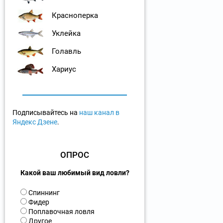
Красноперка
Уклейка
Голавль
Хариус
Подписывайтесь на
наш канал в
Яндекс Дзене
.
ОПРОС
Какой ваш любимый вид ловли?
В
Спиннинг
а
Фидер
р
Поплавочная ловля
и
Другое