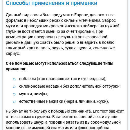
Способы применения и приманки
Данный вид ловли был придуман в Европе, для охоты за
форелью в небольших реках с сильным течением. Заброс
мухи или проводка микроскопического воблера на нужной
глубине достигается именно за счет тирольки. При
демонстрации прекрасных результатов в форелевой
рыбалке, данную снасть было решено внедрить в ловлю
таких рыб как голавль, окунь, судак, щука и, конечно же,
хариус.
С ее помощью могут использоваться следующие типы
приманок:
воблеры (как плавающие, так и суспендеры);
силиконовые насадки без дополнительной отгрузки;
мушки, нимфы;
естественные наживки (черви, личинки, жуки).
Рыбачат на тирольку с помощью спиннинга. Его тест зависит
от веса самого грузила. В качестве основной лески лучше
использовать шнур, а поводки вязать из высокомодульной
мононити, не имеющей «памяти» или флюорокарбона.