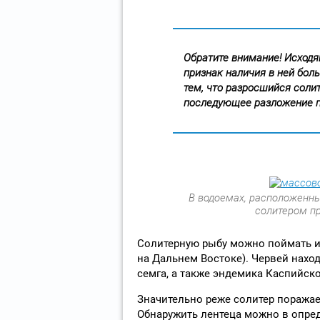
Обратите внимание! Исходя
признак наличия в ней бол
тем, что разросшийся солит
последующее разложение п
В водоемах, расположенн
солитером п
Солитерную рыбу можно поймать и 
на Дальнем Востоке). Червей наход
семга, а также эндемика Каспийск
Значительно реже солитер поражае
Обнаружить лентеца можно в опред