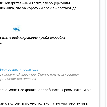
 пищеварительный тракт, плероцеркоиды
шечника, где за короткий срок вырастают до
м этапе инфицированная рыба способна
а.
еет непрямой характер. Окончательным хозяином
ервя является человек
века может сохранять способность к размножению в
зию получить можно только путем употребления в