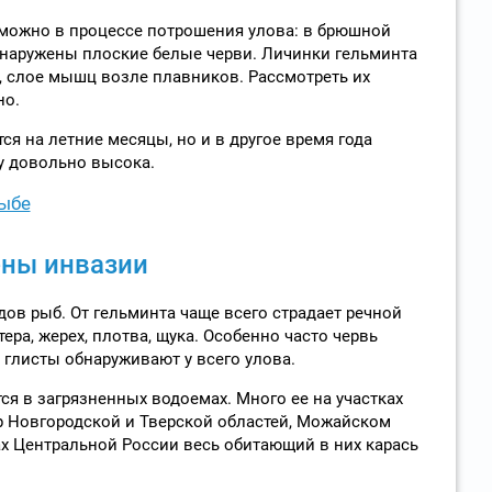
 можно в процессе потрошения улова: в брюшной
бнаружены плоские белые черви. Личинки гельминта
, слое мышц возле плавников. Рассмотреть их
но.
я на летние месяцы, но и в другое время года
у довольно высока.
ыбе
ны инвазии
дов рыб. От гельминта чаще всего страдает речной
тера, жерех, плотва, щука. Особенно часто червь
 глисты обнаруживают у всего улова.
ся в загрязненных водоемах. Много ее на участках
ер Новгородской и Тверской областей, Можайском
х Центральной России весь обитающий в них карась