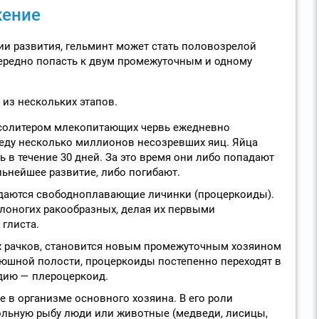
жение
и развития, гельминт может стать половозрелой
чередно попасть к двум промежуточным и одному
из нескольких этапов.
солитером млекопитающих червь ежедневно
еду несколько миллионов несозревших яиц. Яйца
 в течение 30 дней. За это время они либо попадают
альнейшее развитие, либо погибают.
даются свободноплавающие личинки (процеркоиды).
лоногих ракообразных, делая их первыми
глиста.
х рачков, становится новым промежуточным хозяином
рюшной полости, процеркоиды постепенно переходят в
дию — плероцеркоид.
 в организме основного хозяина. В его роли
льную рыбу люди или животные (медведи, лисицы,