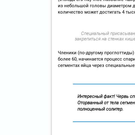
из небольшой головы диаметром до
количество может достигать 4 тыс
Специальный присасывающ
закрепиться на стенках киш
Членики (по-другому проглоттиды)
более 60, начинается процесс спа
сегментах яйца через специальны
Интересный факт! Червь сп
Оторванный от тела сегмен
полноценный солитер.