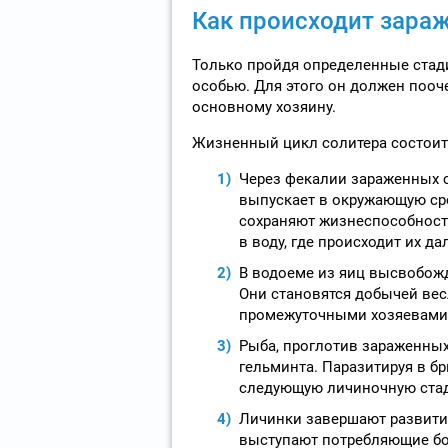
Как происходит зара
Только пройдя определенные стади
особью. Для этого он должен поо
основному хозяину.
Жизненный цикл солитера состоит 
Через фекалии зараженных 
выпускает в окружающую ср
сохраняют жизнеспособность
в воду, где происходит их д
В водоеме из яиц высвобож
Они становятся добычей вес
промежуточными хозяевами 
Рыба, проглотив зараженны
гельминта. Паразитируя в б
следующую личиночную ста
Личинки завершают развитие
выступают потребляющие бо