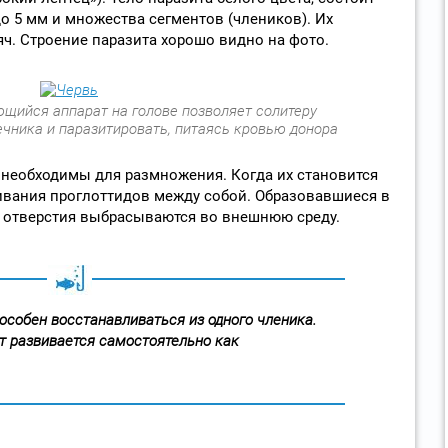
 5 мм и множества сегментов (члеников). Их
яч. Строение паразита хорошо видно на фото.
ийся аппарат на голове позволяет солитеру
ечника и паразитировать, питаясь кровью донора
 необходимы для размножения. Когда их становится
ривания проглоттидов между собой. Образовавшиеся в
е отверстия выбрасываются во внешнюю среду.
особен восстанавливаться из одного членика.
т развивается самостоятельно как