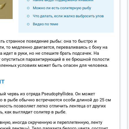
Можно ли есть солитерную рыбу
Что делать, если жалко выбросить улов
Видео по теме
ь странное поведение рыбы: она то быстро и
и, то медленно двигается, переваливаясь с боку на
 идет в руки, но не спешите брать подсачек. На
т опуститься паразитирующий в ее брюшной полости
еленных условиях может быть опасен для человека.
нт
й червь из отряда Pseudophyllidea. Он может
но в рыбе обычно встречаются особи длиной до 25 см
ность позволяет легко отличить лентеца от других
ь, как выглядит солитер в рыбе.
ную, иногда скрученную и переплетенную, ленту
окий лентец»). Тело паразита белого цвета, состоит