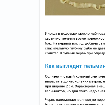
Иногда в водоемах можно наблюдат
хаотично мечется возле поверхност
бок. На первый взгляд, добыча сама
спасительную глубину рыбе не дае
солитер. Крупный червь при опред
Как выглядит гельми
Солитер — самый крупный ленточны
вырастать до нескольких метров, 
при ширине 2 см. Характерная внеш
гельминтов, но для этого надо знат
Червь напоминает волнистую неров
(отсюда его научное название «шир