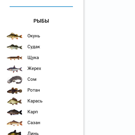
РЫБЫ
Окунь
Судак
Щука
Жерех
Сом
Ротан
Карась
Карп
Сазан
Линь