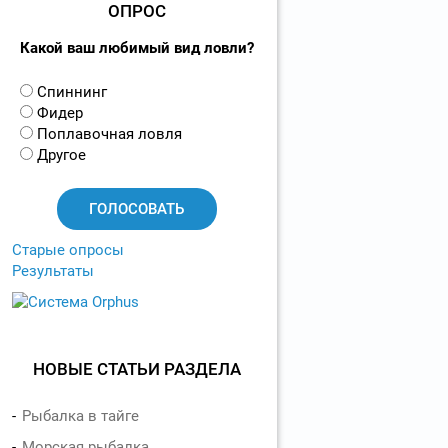
ОПРОС
Какой ваш любимый вид ловли?
В
Спиннинг
а
Фидер
р
Поплавочная ловля
и
Другое
а
н
т
ы
Старые опросы
Результаты
НОВЫЕ СТАТЬИ РАЗДЕЛА
Рыбалка в тайге
Морская рыбалка