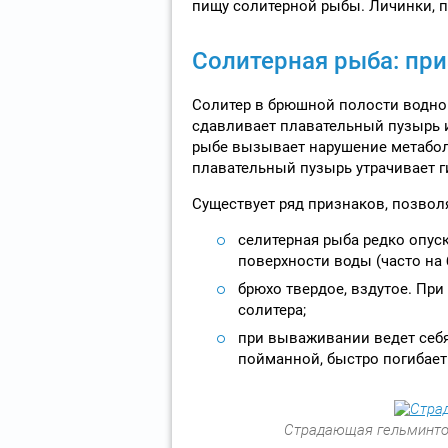
пищу солитерной рыбы. Личинки, п
Солитерная рыба: при
Солитер в брюшной полости водног
сдавливает плавательный пузырь и 
рыбе вызывает нарушение метабо
плавательный пузырь утрачивает 
Существует ряд признаков, позво
селитерная рыба редко опуск
поверхности воды (часто на 
брюхо твердое, вздутое. Пр
солитера;
при вываживании ведет себя
пойманной, быстро погибает
Страдающая гельминтоз