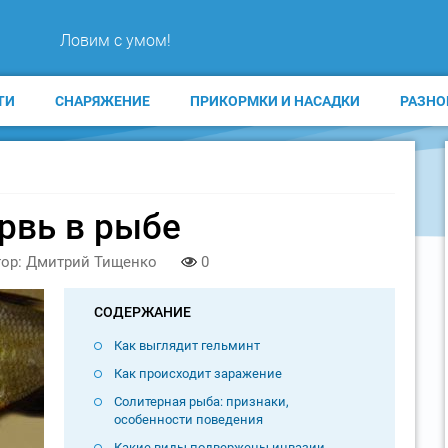
Ловим с умом!
ТИ
СНАРЯЖЕНИЕ
ПРИКОРМКИ И НАСАДКИ
РАЗНО
рвь в рыбе
ор: Дмитрий Тищенко
0
СОДЕРЖАНИЕ
Как выглядит гельминт
Как происходит заражение
Солитерная рыба: признаки,
особенности поведения
Какие виды подвержены инвазии