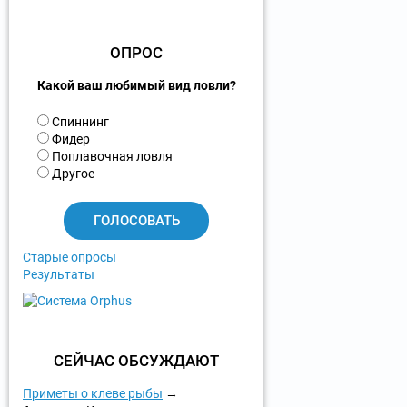
ОПРОС
Какой ваш любимый вид ловли?
В
Спиннинг
а
Фидер
р
Поплавочная ловля
и
Другое
а
н
т
ы
Старые опросы
Результаты
СЕЙЧАС ОБСУЖДАЮТ
Приметы о клеве рыбы