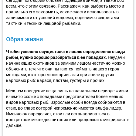
Сегодня поговорим о ловле подлещика зимой, а также обо
всем, что с этим связано. Расскажем, как выбрать место и
правильно его закормить, какие снасти использовать в
зависимости от условий водоема, поделимся секретами
тактики и техники лещовой рыбалки.
Образ жизни
Чтобы успешно осуществлять ловлю определенного вида
рыбы, нужно хорошо разбираться в ее повадках.
Неудачи
начинающих охотников за зимним лещом частично можно
объяснить тем, что они пытаются поймать нашего героя
методами, к которым они привыкли при ловле других
карповых рыб: карася, плотвы, густеры и прочих.
Меж тем поведение леща лишь на начальном периоде жизни
в чем-то схоже с повадками представителей более мелких
видов карповых рыб. Взрослые особи всегда собираются в
стаю, во главе которой непременно имеется альфа-лидер.
Именно он определяет, стоит ли останавливаться в
конкретном месте для питания или продолжать мигрировать
дальше.