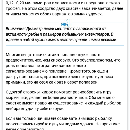
0,12–0,20 миллиметров в зависимости от предполагаемого
трофея. На этом сходство двух снастей заканчивается, далее
опишем оснастку обоих вариантов зимних удочек.
Внимание! Диаметр лески меняется в зависимости от
активности рыбы и размеров пойманных экземпляров. В
идеале с собой нужно иметь снасти с различными лесками.
Многие лещатники считают поплавочную снасть
предпочтительнее, чем кивковую. Это обусловлено тем, что
роль поплавка не ограничивается только
сигнализированием о поклевке. Кроме того, он еще и
разгружает снасть, при поклевке лещ не чувствует веса
приманки, его на себя как раз и берет поплавок.
С другой стороны, кивок помогает разнообразить игру
мормышки, делает ее более реалистичной. Оба мнения о
снастях имеют право на существование, и каждый рыболов
выбирает удочку себе по руке.
Если вы только начинаете осваивать зимнюю рыбалку,
поэкспериментируйте с двумя видами удочек. На практике
легче определиться.