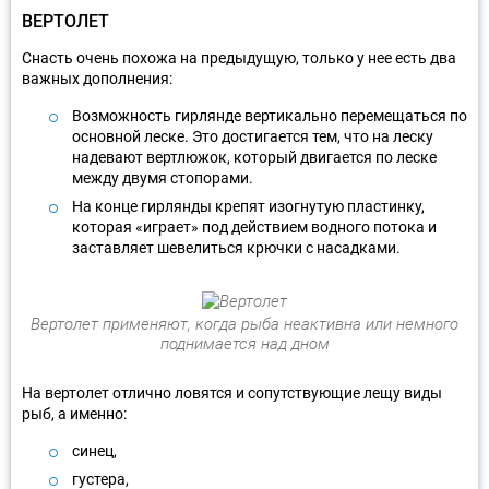
ВЕРТОЛЕТ
Снасть очень похожа на предыдущую, только у нее есть два
важных дополнения:
Возможность гирлянде вертикально перемещаться по
основной леске. Это достигается тем, что на леску
надевают вертлюжок, который двигается по леске
между двумя стопорами.
На конце гирлянды крепят изогнутую пластинку,
которая «играет» под действием водного потока и
заставляет шевелиться крючки с насадками.
Вертолет применяют, когда рыба неактивна или немного
поднимается над дном
На вертолет отлично ловятся и сопутствующие лещу виды
рыб, а именно:
синец,
густера,