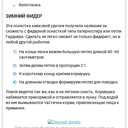
белоглазка.
ЗИМНИЙ ФИДЕР
Эта оснастка кивковой удочки получила название за
схожесть с фидерной оснасткой типа патерностера или петли
Гарднера. Сделать ее легко сможет не только фидерист, но и
любой другой рыболов:
На конце лески вяжем большую петлю длиной 40–60
сантиметров.
Затем делим петлю в пропорции 2:1.
К короткому концу крепим кормушку.
На длинном отводке формируем петлю для поводка.
Ловля ведется так же, как и на летнюю снасть. Кормушка
набивается прикормкой и отправляется в лунку. Под водой
из нее вымываются частички корма, привлекающие леща к
приманке.
Для
зимнего фидера
выпускаю даже специальные