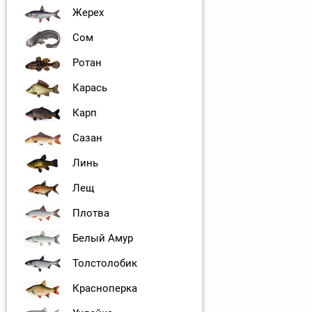
Жерех
Сом
Ротан
Карась
Карп
Сазан
Линь
Лещ
Плотва
Белый Амур
Толстолобик
Красноперка