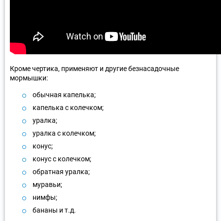
Кроме чертика, применяют и другие безнасадочные
мормышки:
обычная капелька;
капелька с колечком;
уралка;
уралка с колечком;
конус;
конус с колечком;
обратная уралка;
муравьи;
нимфы;
бананы и т.д.