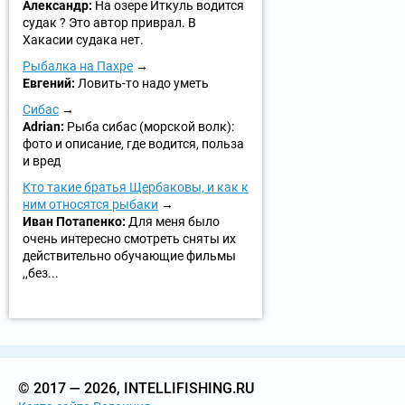
Александр:
На озере Иткуль водится
судак ? Это автор приврал. В
Хакасии судака нет.
Рыбалка на Пахре
Евгений:
Ловить-то надо уметь
Сибас
Adrian:
Рыба сибас (морской волк):
фото и описание, где водится, польза
и вред
Кто такие братья Щербаковы, и как к
ним относятся рыбаки
Иван Потапенко:
Для меня было
очень интересно смотреть сняты их
действительно обучающие фильмы
,,без...
© 2017 — 2026, INTELLIFISHING.RU