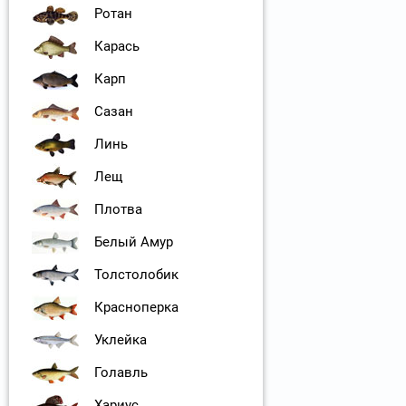
Ротан
Карась
Карп
Сазан
Линь
Лещ
Плотва
Белый Амур
Толстолобик
Красноперка
Уклейка
Голавль
Хариус