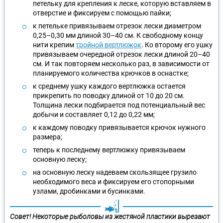
петельку для крепления к леске, которую вставляем в
отверстие и фиксируем с помощью пайки;
к петельке привязываем отрезок лески диаметром
0,25–0,30 мм длиной 30–40 см. К свободному концу
нити крепим
тройной вертлюжок
. Ко второму его ушку
привязываем очередной отрезок лески длиной 20–40
см. И так повторяем несколько раз, в зависимости от
планируемого количества крючков в оснастке;
к среднему ушку каждого вертлюжка остается
прикрепить по поводку длиной от 10 до 20 см.
Толщина лески подбирается под потенциальный вес
добычи и составляет 0,12 до 0,22 мм;
к каждому поводку привязывается крючок нужного
размера;
теперь к последнему вертлюжку привязываем
основную леску;
на основную леску надеваем скользящее грузило
необходимого веса и фиксируем его стопорными
узлами, дробинками и бусинками.
Совет!
Некоторые рыболовы из жестяной пластики вырезают