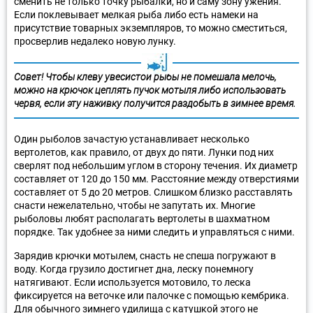
сменить не только точку рыбалки, но и саму зону ужения.
Если поклевывает мелкая рыба либо есть намеки на
присутствие товарных экземпляров, то можно сместиться,
просверлив недалеко новую лунку.
Совет!
Чтобы клеву увесистой рыбы не помешала мелочь,
можно на крючок цеплять пучок мотыля либо использовать
червя, если эту наживку получится раздобыть в зимнее время.
Один рыболов зачастую устанавливает несколько
вертолетов, как правило, от двух до пяти. Лунки под них
сверлят под небольшим углом в сторону течения. Их диаметр
составляет от 120 до 150 мм. Расстояние между отверстиями
составляет от 5 до 20 метров. Слишком близко расставлять
снасти нежелательно, чтобы не запутать их. Многие
рыболовы любят располагать вертолеты в шахматном
порядке. Так удобнее за ними следить и управляться с ними.
Зарядив крючки мотылем, снасть не спеша погружают в
воду. Когда грузило достигнет дна, леску понемногу
натягивают. Если используется мотовило, то леска
фиксируется на веточке или палочке с помощью кембрика.
Для обычного зимнего удилища с катушкой этого не