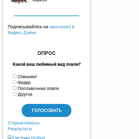
Подписывайтесь на
наш канал в
Яндекс Дзене
.
ОПРОС
Какой ваш любимый вид ловли?
В
Спиннинг
а
Фидер
р
Поплавочная ловля
и
Другое
а
н
т
ы
Старые опросы
Результаты