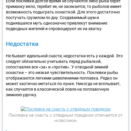
Если поклевки долгое время не случаются либо рыба берет
приманку вяло, теребит ее, не засекается, то рыболов имеет
возможность подыграть оснасткой. Для этого достаточно
постучать грузилом по дну. Создаваемый шум и
поднявшаяся муть однозначно привлекут внимание
подводных жителей и спровоцируют их на хватку.
Недостатки
Не бывает идеальной снасти, недостатки есть у каждой. Это
следует обязательно учитывать перед рыбалкой,
сопоставляя все «за» и «против». У отводной зимней
оснастки – это низкая чувствительность. Поклевки рыбы
отображаются легкими шевелениями поплавка. Редко он
может хаотично метаться по лунке. Никогда не всплывает,
как случается в классической ловле на поплавочную
зимнюю удочку.
Поклевка на снасть с отводным поводком отличается от
«классики»