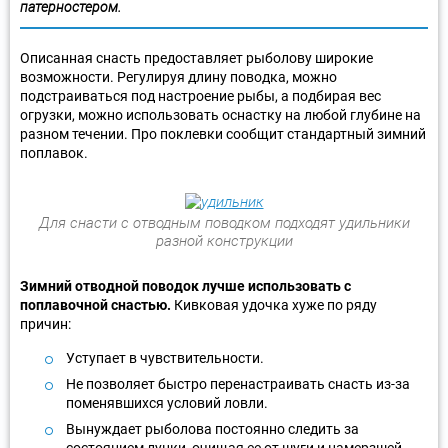
патерностером.
Описанная снасть предоставляет рыболову широкие
возможности. Регулируя длину поводка, можно
подстраиваться под настроение рыбы, а подбирая вес
огрузки, можно использовать оснастку на любой глубине на
разном течении. Про поклевки сообщит стандартный зимний
поплавок.
Для снасти с отводным поводком подходят удильники
разной конструкции
Зимний отводной поводок лучше использовать с
поплавочной снастью.
Кивковая удочка хуже по ряду
причин:
Уступает в чувствительности.
Не позволяет быстро перенастраивать снасть из-за
поменявшихся условий ловли.
Вынуждает рыболова постоянно следить за
состоянием лунки, очищая ее от шуги и намерзшей