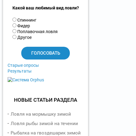
Какой ваш любимый вид ловли?
В
Спиннинг
а
Фидер
р
Поплавочная ловля
и
Другое
а
н
т
ы
Старые опросы
Результаты
НОВЫЕ СТАТЬИ РАЗДЕЛА
Ловля на мормышку зимой
Ловля рыбы зимой на течении
Рыбалка на гвоздешарик зимой