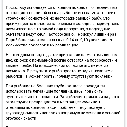
Поскольку используется отводной поводок, то независимо
от толщины основной лески, рыболов всегда может ловить
утонченной оснасткой, не настораживающей рыбу. Это
преимущество является ключевым в холодный период, ведь
всем известно, что зимой вода прозрачна, а подводные
обитатели ведут себя настороженно, не рискуя лишний раз.
Порой банальная смена лески с 0,14 до 0,10 увеличивает
количество поклевок и их реализацию.
На отводном поводке, даже при ужении на мягком илистом
дне, крючок с приманкой всегда остается на поверхности и
заметен рыбе. На классической оснастке это не всегда
возможно. В результате рыба просто не видит наживку, а
рыболов не может понять, почему отсутствуют поклевки.
При рыбалке на больших глубинах часто приходится
использовать легчайшие поплавки, дабы повысить
чувствительность оснастки. Заглубление приманки на дно в
этом случае превращается в настоящее мучение. С
отводным поводком такой проблемы не существует,
грузоподъемность поплавка напрямую не связана с основой
огрузкой снасти.