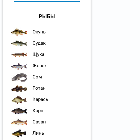
РЫБЫ
Окунь
Судак
Щука
Жерех
Сом
Ротан
Карась
Карп
Сазан
Линь