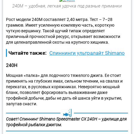
240М – удобная, легкая удочка под разные приманки
Рост модели 240М составляет 2,40 метра. Тест – 7–28
граммов. Имеет усиленную комлевую часть, короткую
чуткую вершинку. Такой щучий типаж определяет
приличный прочностной ресурс, открывает возможности
для целенаправленной охоты на крупного хищника.
Читайте также:
Спиннинги ультралайт Shimano
240Н
Мощная «палка» для лодочного тяжелого джига. Ее стоит
применять на глубоких ямах, сильном течении, на свалах и
перекатах, в русловых коряжниках. Невероятно мощный
бланк, позволяет форсировать вываживание даже
трофейной добычи, дабы не дать ей шанса уйти в укрытие,
запутав снасти.
Совет! Спиннинг Shimano Speedmaster CX 240H – удилище для
трофейной рыбалки джигом.