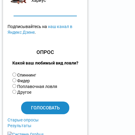
Хариус
Подписывайтесь на
наш канал в
Яндекс Дзене
.
ОПРОС
Какой ваш любимый вид ловли?
В
Спиннинг
а
Фидер
р
Поплавочная ловля
и
Другое
а
н
т
ы
Старые опросы
Результаты