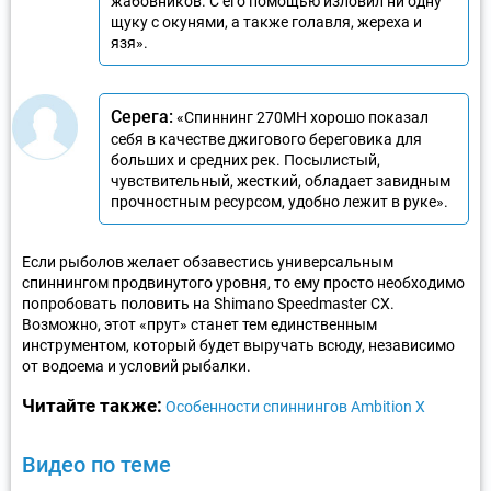
жабовников. С его помощью изловил ни одну
щуку с окунями, а также голавля, жереха и
язя».
Серега:
«Спиннинг 270МН хорошо показал
себя в качестве джигового береговика для
больших и средних рек. Посылистый,
чувствительный, жесткий, обладает завидным
прочностным ресурсом, удобно лежит в руке».
Если рыболов желает обзавестись универсальным
спиннингом продвинутого уровня, то ему просто необходимо
попробовать половить на Shimano Speedmaster CX.
Возможно, этот «прут» станет тем единственным
инструментом, который будет выручать всюду, независимо
от водоема и условий рыбалки.
Читайте также:
Особенности спиннингов Ambition X
Видео по теме