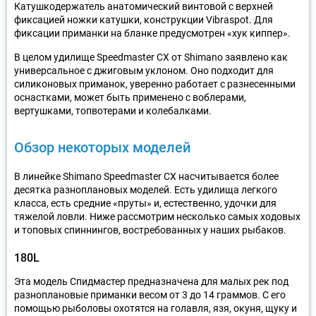
Катушкодержатель анатомический винтовой с верхней
фиксацией ножки катушки, конструкции Vibraspot. Для
фиксации приманки на бланке предусмотрен «хук киппер».
В целом удилище Speedmaster CX от Shimano заявлено как
универсальное с джиговым уклоном. Оно подходит для
силиконовых приманок, уверенно работает с разнесенными
оснастками, может быть применено с воблерами,
вертушками, топвотерами и колебалками.
Обзор некоторых моделей
В линейке Shimano Speedmaster CX насчитывается более
десятка разноплановых моделей. Есть удилища легкого
класса, есть средние «пруты» и, естественно, удочки для
тяжелой ловли. Ниже рассмотрим несколько самых ходовых
и топовых спиннингов, востребованных у наших рыбаков.
180L
Эта модель Спидмастер предназначена для малых рек под
разноплановые приманки весом от 3 до 14 граммов. С его
помощью рыболовы охотятся на голавля, язя, окуня, щуку и