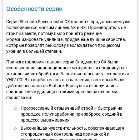
Особенности серии
Серия Shimano Speedmaster CX является продолжением уже
полюбившихся многим линеек АХ и ВХ. Производитель не
стоит на месте, потому было принято решение
модернизировать удилища, придав еще лучшие свойства,
которые позволят рыболову наслаждаться процессом
ужения в большей степени.
При изготовлении «палок» серии Спидмастер СХ были
использованы инновационные материалы и продвинутые
технологии их обработки. Бланк выполнен из углепластика
YHC100. Это карбон высокого давления, в который были
добавлены волокна Biofibre. В результате получились
спиннинговые удилища с такими ярко выраженными
свойствами:
Прогрессивный отзывчивый строй – быстрый на
проводке, полупараболик при забросе, средний в
процессе вываживания;
Высочайшая чувствительность, обеспечивающая
стопроцентный контроль над приманкой и
регистрацию всех поклевок хищника;