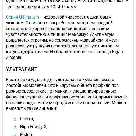
чувствительностью. Особо хочется отметить модель 30МН с
тестом по приманкам 10–40 грамм.
Серия Ultimatum
– недорогой универсал с джиговым
уклоном. Отличается сверхбыстрым строем, средней
жесткостью, хорошей дальнобойностью и высокой
чувствительностью. Спиннинг Максимус Ультиматум
выделяется строгим, но современным дизайном. Имеет
разнесенную ручку из неопрена, оснащенную винтовым
катушкодержателем. На бланк установлены кольца Kigan
Zirconia.
УЛЬТРАЛАЙТ
В категории удилищ для ультралайта имеется немало
достойных моделей. Это и «пруты» общего профиля под
разные сверхлегкие приманки, и специализированные
форелевые удочки, и рокфишевые спиннинги, применяемые
на наших водоемах в микроджиговом направлении. Можно
выделить такие линейки:
Inchiro;
High Energy X;
Midori;