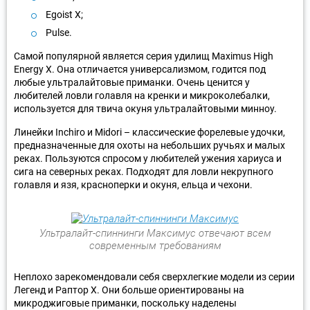
Egoist X;
Pulse.
Самой популярной является серия удилищ Maximus High
Energy X. Она отличается универсализмом, годится под
любые ультралайтовые приманки. Очень ценится у
любителей ловли голавля на кренки и микроколебалки,
используется для твича окуня ультралайтовыми минноу.
Линейки Inchiro и Midori – классические форелевые удочки,
предназначенные для охоты на небольших ручьях и малых
реках. Пользуются спросом у любителей ужения хариуса и
сига на северных реках. Подходят для ловли некрупного
голавля и язя, красноперки и окуня, ельца и чехони.
Ультралайт-спиннинги Максимус отвечают всем
современным требованиям
Неплохо зарекомендовали себя сверхлегкие модели из серии
Легенд и Раптор Х. Они больше ориентированы на
микроджиговые приманки, поскольку наделены