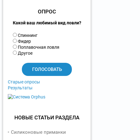
ОПРОС
Какой ваш любимый вид ловли?
В
Спиннинг
а
Фидер
р
Поплавочная ловля
и
Другое
а
н
т
ы
Старые опросы
Результаты
НОВЫЕ СТАТЬИ РАЗДЕЛА
Силиконовые приманки