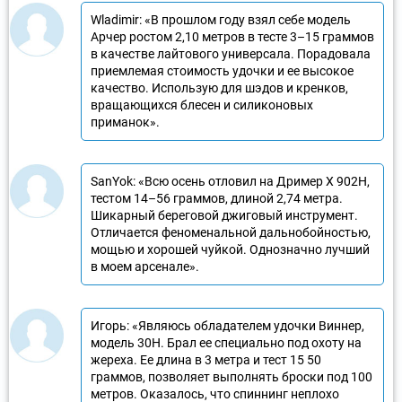
Wladimir: «В прошлом году взял себе модель
Арчер ростом 2,10 метров в тесте 3–15 граммов
в качестве лайтового универсала. Порадовала
приемлемая стоимость удочки и ее высокое
качество. Использую для шэдов и кренков,
вращающихся блесен и силиконовых
приманок».
SanYok: «Всю осень отловил на Дример X 902H,
тестом 14–56 граммов, длиной 2,74 метра.
Шикарный береговой джиговый инструмент.
Отличается феноменальной дальнобойностью,
мощью и хорошей чуйкой. Однозначно лучший
в моем арсенале».
Игорь: «Являюсь обладателем удочки Виннер,
модель 30Н. Брал ее специально под охоту на
жереха. Ее длина в 3 метра и тест 15 50
граммов, позволяет выполнять броски под 100
метров. Оказалось, что спиннинг неплохо