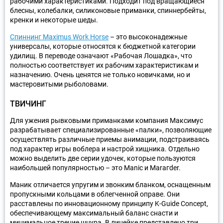
рабочими характеристиками. Подходит под вращающиеся
блесны, колебалки, силиконовые приманки, спиннербейты,
кренки и некоторые шеды.
Спиннинг Maximus Work Horse
– это высоконадежные
универсалы, которые относятся к бюджетной категории
удилищ. В переводе означают «Рабочая Лошадка», что
полностью соответствует их рабочим характеристикам и
назначению. Очень ценятся не только новичками, но и
мастеровитыми рыболовами.
ТВИЧИНГ
Для ужения рывковыми приманками компания Максимус
разрабатывает специализированные «палки», позволяющие
осуществлять различные приемы анимации, подстраиваясь
под характер игры воблера и настрой хищника. Отдельно
можно выделить две серии удочек, которые пользуются
наибольшей популярностью – это Manic и Maraгder.
Маник отличается упругим и звонким бланком, оснащенным
пропускными кольцами в облегченной оправе. Они
расставлены по инновационному принципу K-Guide Concept,
обеспечивающему максимальный баланс снасти и
минимальное трение шнура. В линейке представлено три