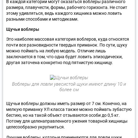
В каждой категории могут оказаться воблеры различного
размера, плавучести, формы, рабочего горизонта. Не стоит
этому удивляться, ведь каждого хищника можно ловить
разными способами и методиками.
Щучьи воблеры
Это наиболее массовая категория воблеров, куда относятся
почти все разновидности твердых приманок. По сути, щуку
можно поймать на любую модель. Отличие лишь
заключается в том, что одна будет ловить эпизодически,
другая заточена конкретно под пятнистую хищницу.
Воблеры для ловли увесистой щуки имеют длину 10 и
более см
Щучьи воблеры должны иметь размер от 7 см. Конечно, на
мелкую приманку УЛ класса также можно поймать зубастую
бестию, но на такой объект отзываются особи до 0,5 кг.
Потому для целенаправленного ужения товарной хищницы
целесообразно укрупниться.
Лучшие воблеры, которые применяются для ловли щуки,