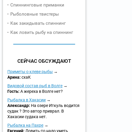
Спиннинговые приманки
Рыболовные твистеры
Как закидывать спиннинг
Как ловить рыбу на спиннинг
СЕЙЧАС ОБСУЖДАЮТ
Приметы о клеве рыбы
Арина:
схаК
Видовой состав рыб в Волге
Гость:
А жереха в Волге нет?
Рыбалка в Хакасии
Александр:
На озере Иткуль водится
судак ? Это автор приврал. В
Хакасии судака нет.
Рыбалка на Пахре
Евгений:
Ловить-то надо уметь