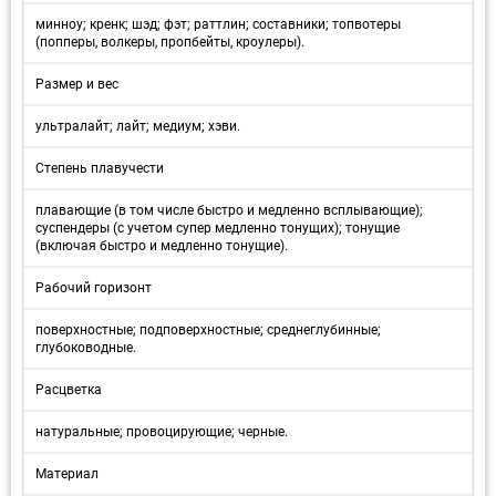
минноу; кренк; шэд; фэт; раттлин; составники; топвотеры
(попперы, волкеры, пропбейты, кроулеры).
Размер и вес
ультралайт; лайт; медиум; хэви.
Степень плавучести
плавающие (в том числе быстро и медленно всплывающие);
суспендеры (с учетом супер медленно тонущих); тонущие
(включая быстро и медленно тонущие).
Рабочий горизонт
поверхностные; подповерхностные; среднеглубинные;
глубоководные.
Расцветка
натуральные; провоцирующие; черные.
Материал