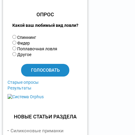
ОПРОС
Какой ваш любимый вид ловли?
В
Спиннинг
а
Фидер
р
Поплавочная ловля
и
Другое
а
н
т
ы
Старые опросы
Результаты
НОВЫЕ СТАТЬИ РАЗДЕЛА
Силиконовые приманки