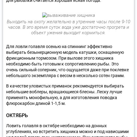
для рыбалки считается хорошая ясная погода.
Выходить на охоту желательно в утренние часы после 9-10
часов. В это время суток вода уже достаточно прогрета и
объект ужения выходит кормиться.
Для ловли голавля осенью на спиннинг эффективно
выбирать безынерционную модель катушки, оснащенную
фрикционным тормозом. При вылове этого хищника
необходимо быть готовым к сопротивлению рыбы. Это
очень сильный соперник, что ощущается даже при поклевке
небольшого экземпляра с весом в несколько сотен грамм.
В качестве уловистых приманок рекомендуется выбирать
небольшие воблеры, вращающиеся блесны. Леску лучше
применять монофильную, а для изготовления поводка
флюрокарбон длиной 1-1,5 м.
ОКТЯБРЬ
Ловить голавля в октябре необходимо на донных
углублениях, но встретить хищника можно и под нависшими