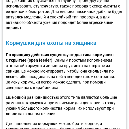
когда хищник опускается на глубину. Проводку лучше
использовать ступенчатую, также проводя эксперименты с
ее длиной и быстротой. Для вылова пассивной добычи будет
актуален медленный и спокойный тип проводки, а для
активного объекта ужения подойдет более агрессивный
вариант.
Кормушки для охоты на хищника
По принципу действия существуют два типа кормушек:
Открытые (open feeder).
Самым простым исполнением
открытой кормушки является пружинка на стержне из
свинца. Ее можно монтировать, чтобы она скользила по
леске либо находилась на ней в неподвижном состоянии.
Замену кормушки легко можно сделать при помощи
специального карабинчика.
Еще одной разновидностью этого типа являются большие
рамочные кормушки, применяемые для доставки в точку
ужения большого количества корма. Их используют при
ловле на сильном течении.
Для наполнения кормушки можно брать и одно-, и
многокомпонентную смесь. Хорошо работают специальные