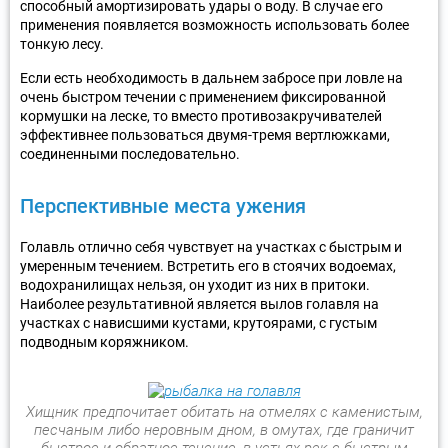
способный амортизировать удары о воду. В случае его
применения появляется возможность использовать более
тонкую лесу.
Если есть необходимость в дальнем забросе при ловле на
очень быстром течении с применением фиксированной
кормушки на леске, то вместо противозакручивателей
эффективнее пользоваться двумя-тремя вертлюжками,
соединенными последовательно.
Перспективные места ужения
Голавль отлично себя чувствует на участках с быстрым и
умеренным течением. Встретить его в стоячих водоемах,
водохранилищах нельзя, он уходит из них в притоки.
Наиболее результативной является вылов голавля на
участках с нависшими кустами, крутоярами, с густым
подводным коряжником.
Хищник предпочитает обитать на отмелях с каменистым,
песчаным либо неровным дном, в омутах, где граничит
быстрое и обратное течение, в устьях рек с быстрым