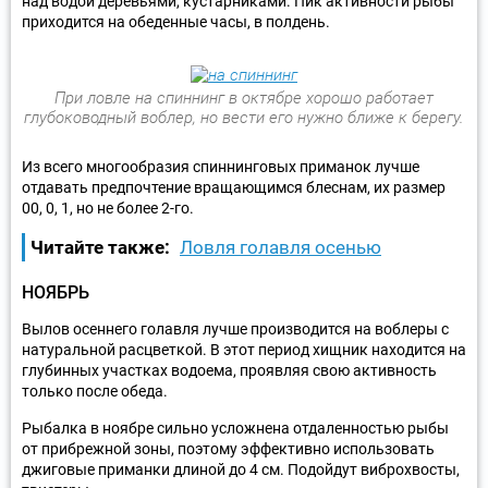
над водой деревьями, кустарниками. Пик активности рыбы
приходится на обеденные часы, в полдень.
При ловле на спиннинг в октябре хорошо работает
глубоководный воблер, но вести его нужно ближе к берегу.
Из всего многообразия спиннинговых приманок лучше
отдавать предпочтение вращающимся блеснам, их размер
00, 0, 1, но не более 2-го.
Читайте также:
Ловля голавля осенью
НОЯБРЬ
Вылов осеннего голавля лучше производится на воблеры с
натуральной расцветкой. В этот период хищник находится на
глубинных участках водоема, проявляя свою активность
только после обеда.
Рыбалка в ноябре сильно усложнена отдаленностью рыбы
от прибрежной зоны, поэтому эффективно использовать
джиговые приманки длиной до 4 см. Подойдут виброхвосты,