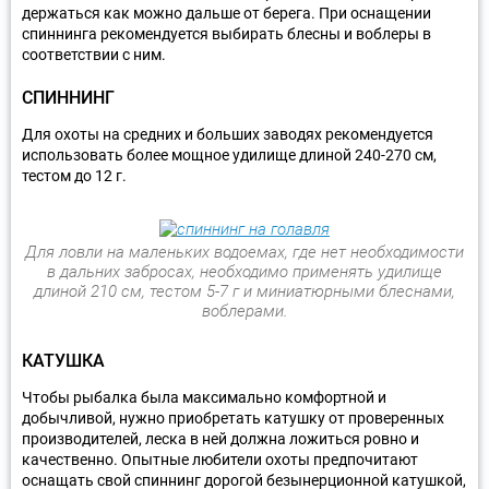
держаться как можно дальше от берега. При оснащении
спиннинга рекомендуется выбирать блесны и воблеры в
соответствии с ним.
СПИННИНГ
Для охоты на средних и больших заводях рекомендуется
использовать более мощное удилище длиной 240-270 см,
тестом до 12 г.
Для ловли на маленьких водоемах, где нет необходимости
в дальних забросах, необходимо применять удилище
длиной 210 см, тестом 5-7 г и миниатюрными блеснами,
воблерами.
КАТУШКА
Чтобы рыбалка была максимально комфортной и
добычливой, нужно приобретать катушку от проверенных
производителей, леска в ней должна ложиться ровно и
качественно. Опытные любители охоты предпочитают
оснащать свой спиннинг дорогой безынерционной катушкой,