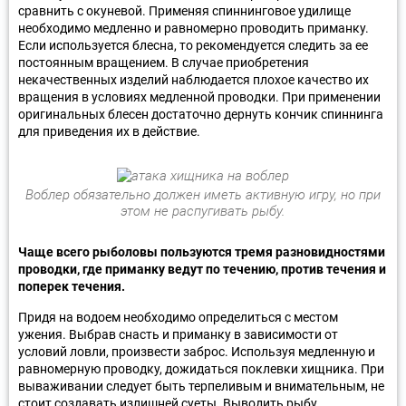
сравнить с окуневой. Применяя спиннинговое удилище
необходимо медленно и равномерно проводить приманку.
Если используется блесна, то рекомендуется следить за ее
постоянным вращением. В случае приобретения
некачественных изделий наблюдается плохое качество их
вращения в условиях медленной проводки. При применении
оригинальных блесен достаточно дернуть кончик спиннинга
для приведения их в действие.
Воблер обязательно должен иметь активную игру, но при
этом не распугивать рыбу.
Чаще всего рыболовы пользуются тремя разновидностями
проводки, где приманку ведут по течению, против течения и
поперек течения.
Придя на водоем необходимо определиться с местом
ужения. Выбрав снасть и приманку в зависимости от
условий ловли, произвести заброс. Используя медленную и
равномерную проводку, дожидаться поклевки хищника. При
вываживании следует быть терпеливым и внимательным, не
стоит создавать излишней суеты. Выводить рыбу