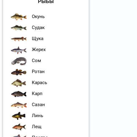
РЫБЫ
Окунь
Судак
Щука
Жерех
Сом
Ротан
Карась
Карп
Сазан
Линь
Лещ