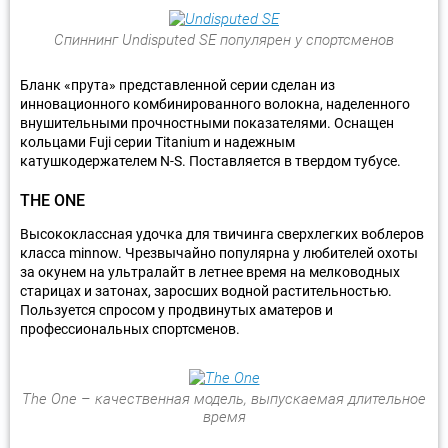
Спиннинг Undisputed SE популярен у спортсменов
Бланк «прута» представленной серии сделан из
инновационного комбинированного волокна, наделенного
внушительными прочностными показателями. Оснащен
кольцами Fuji серии Titanium и надежным
катушкодержателем N-S. Поставляется в твердом тубусе.
THE ONE
Высококлассная удочка для твичинга сверхлегких воблеров
класса minnow. Чрезвычайно популярна у любителей охоты
за окунем на ультралайт в летнее время на мелководных
старицах и затонах, заросших водной растительностью.
Пользуется спросом у продвинутых аматеров и
профессиональных спортсменов.
The One – качественная модель, выпускаемая длительное
время