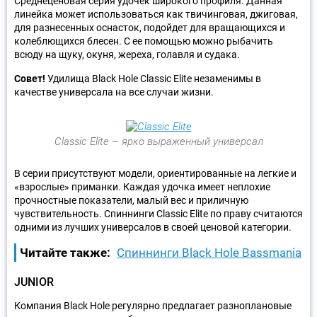
Среднеценовая серия удочек широкого профиля. Данная
линейка может использоваться как твичинговая, джиговая,
для разнесенных оснасток, подойдет для вращающихся и
колеблющихся блесен. С ее помощью можно рыбачить
всюду на щуку, окуня, жереха, голавля и судака.
Совет!
Удилища Black Hole Classic Elite незаменимы в
качестве универсала на все случаи жизни.
Classic Elite – ярко выраженный универсал
В серии присутствуют модели, ориентированные на легкие и
«взрослые» приманки. Каждая удочка имеет неплохие
прочностные показатели, малый вес и приличную
чувствительность. Спиннинги Classic Elite по праву считаются
одними из лучших универсалов в своей ценовой категории.
Читайте также:
Спиннинги Black Hole Bassmania
JUNIOR
Компания Black Hole регулярно предлагает разноплановые