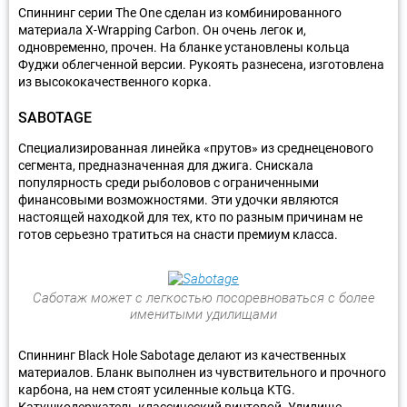
Спиннинг серии The One сделан из комбинированного
материала X-Wrapping Carbon. Он очень легок и,
одновременно, прочен. На бланке установлены кольца
Фуджи облегченной версии. Рукоять разнесена, изготовлена
из высококачественного корка.
SABOTAGE
Специализированная линейка «прутов» из среднеценового
сегмента, предназначенная для джига. Снискала
популярность среди рыболовов с ограниченными
финансовыми возможностями. Эти удочки являются
настоящей находкой для тех, кто по разным причинам не
готов серьезно тратиться на снасти премиум класса.
Саботаж может с легкостью посоревноваться с более
именитыми удилищами
Спиннинг Black Hole Sabotage делают из качественных
материалов. Бланк выполнен из чувствительного и прочного
карбона, на нем стоят усиленные кольца KTG.
Катушкодержатель классический винтовой. Удилище