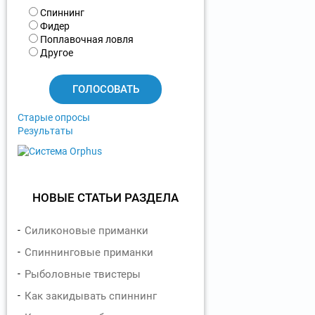
В
Спиннинг
а
Фидер
р
Поплавочная ловля
и
Другое
а
н
т
ы
Старые опросы
Результаты
НОВЫЕ СТАТЬИ РАЗДЕЛА
Силиконовые приманки
Спиннинговые приманки
Рыболовные твистеры
Как закидывать спиннинг