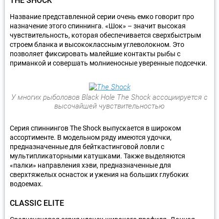
THE SHOCK
Название представленной серии очень емко говорит про
назначение этого спиннинга. «Шок» – значит высокая
чувствительность, которая обеспечивается сверхбыстрым
строем бланка и высококлассным углеволокном. Это
позволяет фиксировать малейшие контакты рыбы с
приманкой и совершать молниеносные уверенные подсечки.
У многих рыболовов Black Hole The Shock ассоциируется с
высочайшей чувствительностью
Серия спиннингов The Shock выпускается в широком
ассортименте. В модельном ряду имеются удочки,
предназначенные для бейткастинговой ловли с
мультипликаторными катушками. Также выделяются
«палки» направления хэви, предназначенные для
сверхтяжелых оснасток и ужения на больших глубоких
водоемах.
CLASSIC ELITE