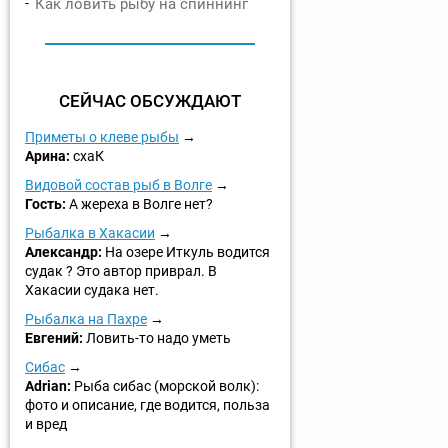
Как ловить рыбу на спиннинг
СЕЙЧАС ОБСУЖДАЮТ
Приметы о клеве рыбы
Арина:
схаК
Видовой состав рыб в Волге
Гость:
А жереха в Волге нет?
Рыбалка в Хакасии
Александр:
На озере Иткуль водится
судак ? Это автор приврал. В
Хакасии судака нет.
Рыбалка на Пахре
Евгений:
Ловить-то надо уметь
Сибас
Adrian:
Рыба сибас (морской волк):
фото и описание, где водится, польза
и вред