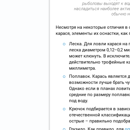
рыболовы выходят к вод
насладиться наиболее акти
обычно н
Несмотря на некоторые отличия в 
карася, элементы их оснастки, как
Леска. Для ловли карася на
леска диаметром 0,12–0,2 ми
может клюнуть. В исключите
действительно трофейные ка
миллиметра.
Поплавок. Карась является 
возможности лучше брать чу
Однако если в планах ловить
средние по размеру поплавки
под воду.
Крючок подбирается в завис
отечественной классификаци
острые – правильно подобра
Грузило. Как правило, для
ог