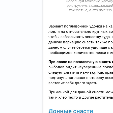
используя маховую удочку 
инструмент, позволяющий
точностью, а это именно 
Вариант поплавочной удочки на ка
ловли на относительно крупных во
чтобы забрасывать оснастку туда, 
данную вариацию снасти так же про
данном случае берётся удилище с 
необходимое количество лески вме
При ловле на поплавочную снасть 
рыболов видит неуверенные поклёв
следует ухватить наживку. Как пра
подтянуть поплавок в сторону не
заставит себя долго ждать.
Приманкой для данной снасти мож
так и хлеб, тесто и другие растите
Донные снасти