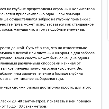
рася на глубине представлены огромным количеством
их снастей приблизительно одна – при помощи
ища осуществляется заброс на глубину приманки с
ачестве груза может использоваться как стандартное
, соска, макушатник и тому подобные элементы.
осто донкой. Суть её в том, что на относительно
атушка с леской или плетёным шнуром, а для заброса
рузило. Такая снасть может быть оснащена одним
плёнными различными способами начиная от
ивая креплением прямо на основную леску. Вес
ыбалки: чем сильнее течение и больше глубина
овить, тем тяжелее выбирается груз.
пикера своими руками достаточно просто, для этого
 лески 20–40 сантиметров, привязать к ней поводок
от 15 до 100 сантиметров).