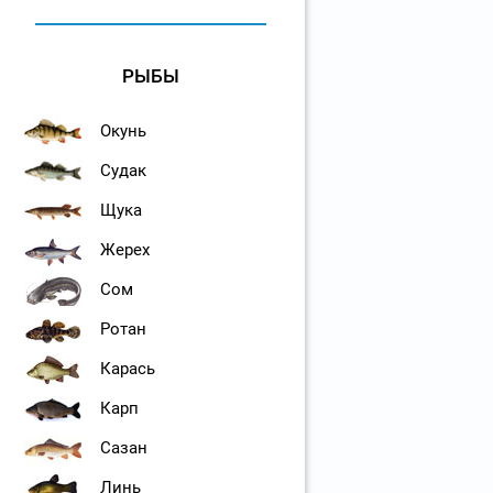
РЫБЫ
Окунь
Судак
Щука
Жерех
Сом
Ротан
Карась
Карп
Сазан
Линь