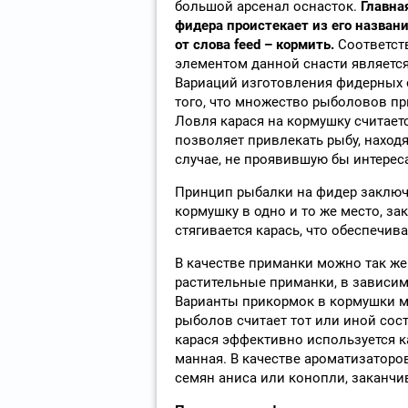
большой арсенал оснасток.
Главна
фидера проистекает из его названи
от слова feed – кормить.
Соответст
элементом данной снасти являетс
Вариаций изготовления фидерных о
того, что множество рыболовов пр
Ловля карася на кормушку считает
позволяет привлекать рыбу, наход
случае, не проявившую бы интерес
Принцип рыбалки на фидер заключа
кормушку в одно и то же место, за
стягивается карась, что обеспечив
В качестве приманки можно так же
растительные приманки, в зависим
Варианты прикормок в кормушки м
рыболов считает тот или иной сос
карася эффективно используется ка
манная. В качестве ароматизаторо
семян аниса или конопли, заканчи