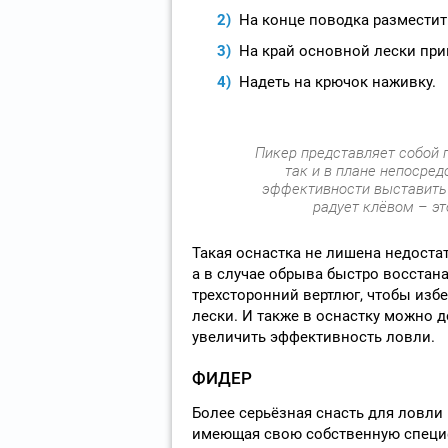
На конце поводка разместит
На край основной лески прив
Надеть на крючок наживку.
Пикер представляет собой 
так и в плане непосред
эффективности выставить 
радует клёвом – эт
Такая оснастка не лишена недостат
а в случае обрыва быстро восстан
трехсторонний вертлюг, чтобы изб
лески. И также в оснастку можно 
увеличить эффективность ловли.
ФИДЕР
Более серьёзная снасть для ловли 
имеющая свою собственную специ