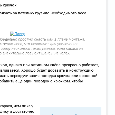
ь крючок.
язать за петельку грузило необходимого веса.
предельно простую снасть как в плане монтажа,
ственно лова, что позволяет для увеличения
сразу несколько таких удилищ, если карась не
о значительно повысит шансы на успех.
ков, однако при активном клёве прекрасно работает,
авливается. Хорошо будет добавить в конструкцию
ежать перекручивания поводка крючка или основной
добавить ещё один поводок с крючком, чтобы
карася, чем пикер,
фику и достаточно