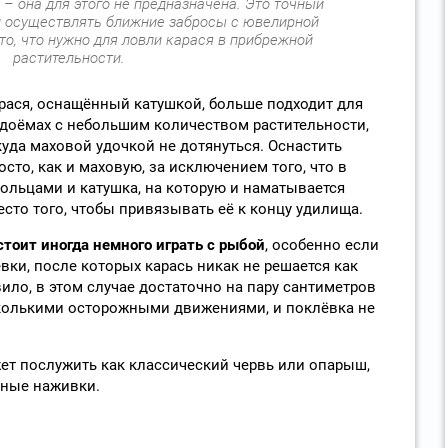
– она для этого не предназначена. Это точный
 осуществлять ближние забросы с ювелирной
то, что нужно для ловли карася в прибрежной
растительности.
рася, оснащённый катушкой, больше подходит для
доёмах с небольшим количеством растительности,
куда маховой удочкой не дотянуться. Оснастить
сто, как и маховую, за исключением того, что в
кольцами и катушка, на которую и наматывается
сто того, чтобы привязывать её к концу удилища.
стоит иногда немного играть с рыбой
, особенно если
ки, после которых карась никак не решается как
вило, в этом случае достаточно на пару сантиметров
сколькими осторожными движениями, и поклёвка не
ет послужить как классический червь или опарыш,
льные наживки.