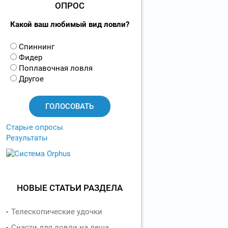
ОПРОС
Какой ваш любимый вид ловли?
В
Спиннинг
а
Фидер
р
Поплавочная ловля
и
Другое
а
н
т
ы
Старые опросы
Результаты
НОВЫЕ СТАТЬИ РАЗДЕЛА
Телескопические удочки
Снасти для ловли на леща