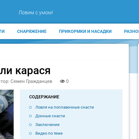
Ловим с умом!
ТИ
СНАРЯЖЕНИЕ
ПРИКОРМКИ И НАСАДКИ
РАЗНО
ли карася
тор: Семен Гражданцев
0
СОДЕРЖАНИЕ
Ловля на поплавочные снасти
Донные снасти
Заключение
Видео по теме