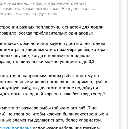
оёму затемно, чтобы, когда начнёт светать,
вными и частыми поклёвками. Вечерняя зорька
есколько менее продуктивна.
строении разных поплавочных снастей для ловли
 правило, всегда приблизительно одинаковы:
 поплавок обычно используется достаточно тонкая
ллиметра, в зависимости от размера рыбы, которая
льных случаях, когда в водоёме попадаются
раси, толщину лески можно увеличить до 0,3
достаточно капризным видом рыбы, поэтому по
вствительные модели поплавков, например, трубки.
 крупную рыбу, то для этого вполне подойдут и
, которые голодный карась также без труда уведёт
имости от размера рыбы (обычно это №5–7 по
и), но главное, чтобы крючки были качественные и
нные элементы делают снасть более уловистой.
рузки поплавка
используют небольшие грузила-