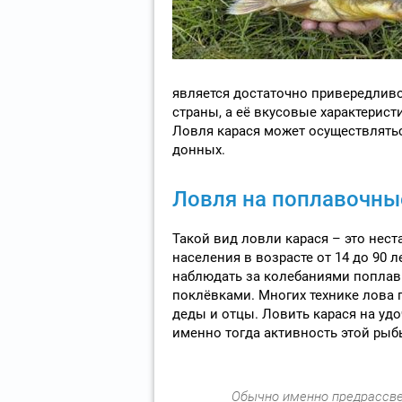
является достаточно привередливо
страны, а её вкусовые характерис
Ловля карася может осуществлятьс
донных.
Ловля на поплавочны
Такой вид ловли карася – это нес
населения в возрасте от 14 до 90 
наблюдать за колебаниями поплав
поклёвками. Многих технике лова 
деды и отцы. Ловить карася на удо
именно тогда активность этой рыб
Обычно именно предрассве