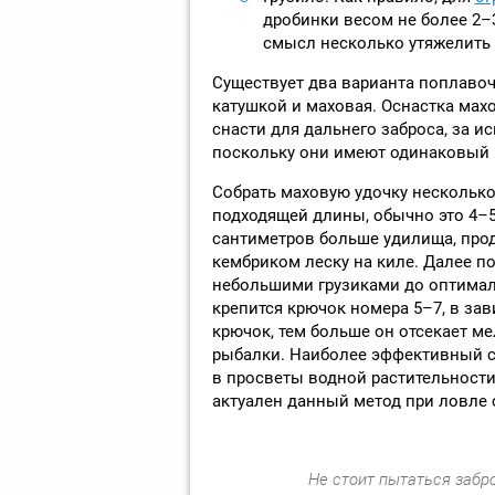
дробинки весом не более 2–
смысл несколько утяжелить 
Существует два варианта поплавоч
катушкой и маховая. Оснастка мах
снасти для дальнего заброса, за и
поскольку они имеют одинаковый 
Собрать маховую удочку несколько
подходящей длины, обычно это 4–5
сантиметров больше удилища, проде
кембриком леску на киле. Далее п
небольшими грузиками до оптимал
крепится крючок номера 5–7, в за
крючок, тем больше он отсекает ме
рыбалки. Наиболее эффективный с
в просветы водной растительности
актуален данный метод при ловле с
Не стоит пытаться забр