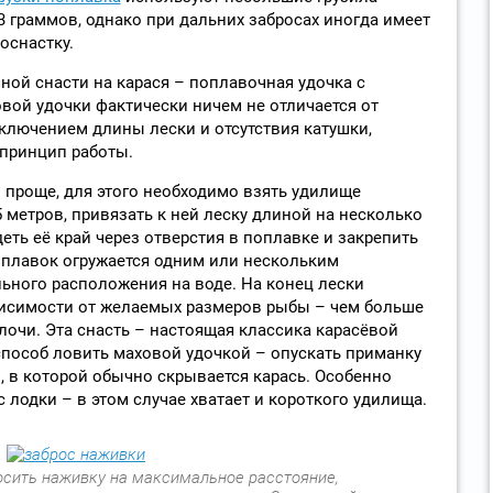
3 граммов, однако при дальних забросах иногда имеет
оснастку.
ной снасти на карася – поплавочная удочка с
овой удочки фактически ничем не отличается от
сключением длины лески и отсутствия катушки,
принцип работы.
 проще, для этого необходимо взять удилище
 метров, привязать к ней леску длиной на несколько
ть её край через отверстия в поплавке и закрепить
оплавок огружается одним или нескольким
ьного расположения на воде. На конец лески
висимости от желаемых размеров рыбы – чем больше
лочи. Эта снасть – настоящая классика карасёвой
пособ ловить маховой удочкой – опускать приманку
, в которой обычно скрывается карась. Особенно
 лодки – в этом случае хватает и короткого удилища.
осить наживку на максимальное расстояние,