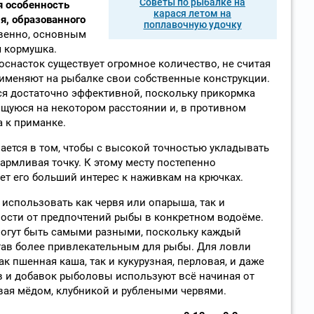
Советы по рыбалке на
я особенность
карася летом на
я, образованного
поплавочную удочку
венно, основным
я кормушка.
снасток существует огромное количество, не считая
именяют на рыбалке свои собственные конструкции.
ся достаточно эффективной, поскольку прикормка
ящуюся на некотором расстоянии и, в противном
а к приманке.
ется в том, чтобы с высокой точностью укладывать
кармливая точку. К этому месту постепенно
ает его больший интерес к наживкам на крючках.
 использовать как червя или опарыша, так и
ости от предпочтений рыбы в конкретном водоёме.
огут быть самыми разными, поскольку каждый
тав более привлекательным для рыбы. Для ловли
к пшенная каша, так и кукурузная, перловая, и даже
в и добавок рыболовы используют всё начиная от
вая мёдом, клубникой и рублеными червями.