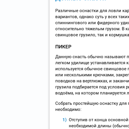
Различные оснастки для ловли ка
вариантов, однако суть у всех так
спиннингового или фидерного удил
относительно тяжелым грузом. В к
свинцовое грузило, так и кормушка
ПИКЕР
Данную снасть обычно называют пр
легком удилище устанавливается к
используется обычное свинцовое г
или несколькими крючками, закре
поводков на вертлюжках, и заканч
грузила подбирается под условия р
водоёма, на котором планируется л
Собрать простейшую оснастку для 
необходимо:
Отступив от конца основной
необходимой длины (обычно 