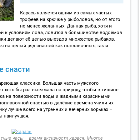
Карась является одним из самых частых
трофеев на крючке у рыболовов, но от этого
не менее желанных. Данная рыба, хотя и
й к условиям лова, ловится в большинстве водоёмов
тики делают её целью выездов множества рыбаков.
я на целый ряд снастей как поплавочных, так и
е снасти
тареющая классика. Большая часть мужского
лет хотя бы раз выезжала на природу, чтобы в тишине
ка на поверхности воды и жадными карасиными
поплавочной снастью в далёкие времена учили их
чку лучше всего на утренних и вечерних зорьках –
ы наилучшая.
тные часы – время активности карася. Многие