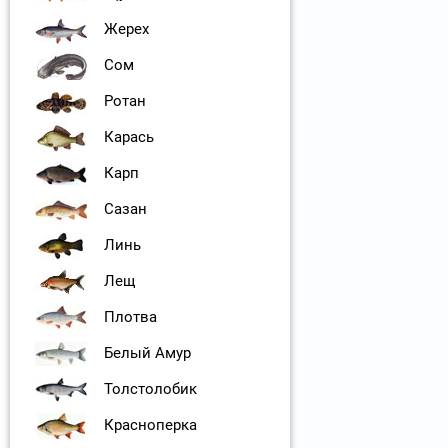
Жерех
Сом
Ротан
Карась
Карп
Сазан
Линь
Лещ
Плотва
Белый Амур
Толстолобик
Красноперка