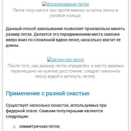
Петля получается при протягивании остатка лески в
узловое кольцо.
Данный способ завязывания позволяет произвольно менять
размер петли. Делается это передвижением места завязки
вверх-вниз по сложенной вдвое леске, насколько хватит ее
длины.
После того, как размер петли определен, и место завязки
перемещено на нужное расстояние, следует намочить
леску водой и затянуть петлю.
Применение с разной снастью
Существует несколько оснасток, используемых при
фидерной ловле. Самыми популярными являются
следующие:
симметричная петля;