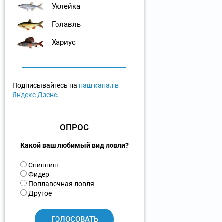
Уклейка
Голавль
Хариус
Подписывайтесь на
наш канал в
Яндекс Дзене
.
ОПРОС
Какой ваш любимый вид ловли?
В
Спиннинг
а
Фидер
р
Поплавочная ловля
и
Другое
а
н
т