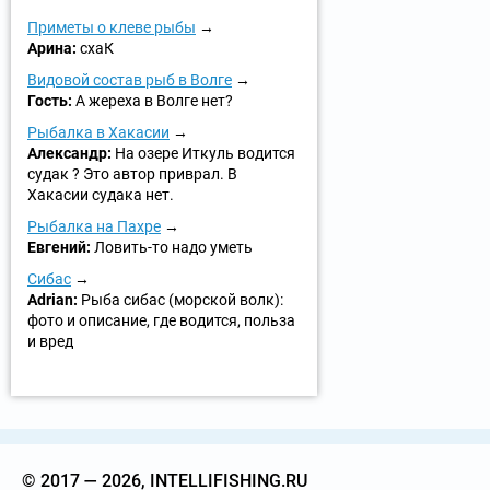
Приметы о клеве рыбы
Арина:
схаК
Видовой состав рыб в Волге
Гость:
А жереха в Волге нет?
Рыбалка в Хакасии
Александр:
На озере Иткуль водится
судак ? Это автор приврал. В
Хакасии судака нет.
Рыбалка на Пахре
Евгений:
Ловить-то надо уметь
Сибас
Adrian:
Рыба сибас (морской волк):
фото и описание, где водится, польза
и вред
© 2017 — 2026, INTELLIFISHING.RU