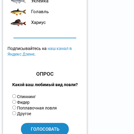
Уклейка
Голавль
Хариус
Подписывайтесь на
наш канал в
Яндекс Дзене
.
ОПРОС
Какой ваш любимый вид ловли?
В
Спиннинг
а
Фидер
р
Поплавочная ловля
и
Другое
а
н
т