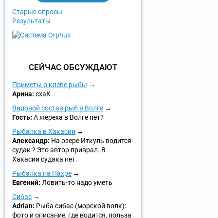
ы
Старые опросы
Результаты
СЕЙЧАС ОБСУЖДАЮТ
Приметы о клеве рыбы
Арина:
схаК
Видовой состав рыб в Волге
Гость:
А жереха в Волге нет?
Рыбалка в Хакасии
Александр:
На озере Иткуль водится
судак ? Это автор приврал. В
Хакасии судака нет.
Рыбалка на Пахре
Евгений:
Ловить-то надо уметь
Сибас
Adrian:
Рыба сибас (морской волк):
фото и описание, где водится, польза