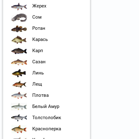
Жерех
Сом
Ротан
Карась
Карп
Сазан
Линь
Лещ
Плотва
Белый Амур
Толстолобик
Красноперка