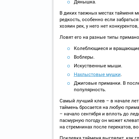
Дянышка.
В диких таежных местах тайменя м
редкость, особенно если забратьс
хозяин рек, у него нет конкурентов
Ловят его на разные типы примано
Колеблющиеся и вращающие
Воблеры.
Искуственные мыши.
Нахлыстовые мушки
.
Джиговые приманки. В после
популярность.
Самый лучший клев – в начале лета
таймень бросается на любую приман
– начало сентября и вплоть до ледо
пасмурную погоду он может клевать
на стремнинах после перекатов, во
Поклевка тайменя выглядит, как г