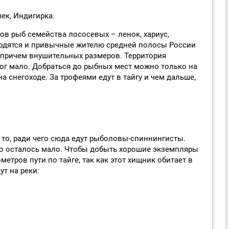
ек, Индигирка.
дов рыб семейства лососевых – ленок, хариус,
 Водятся и привычные жителю средней полосы России
, причем внушительных размеров. Территория
рог мало. Добраться до рыбных мест можно только на
на снегоходе. За трофеями едут в тайгу и чем дальше,
 то, ради чего сюда едут рыболовы-спиннингисты.
его осталось мало. Чтобы добыть хорошие экземпляры
етров пути по тайге, так как этот хищник обитает в
ут на реки: