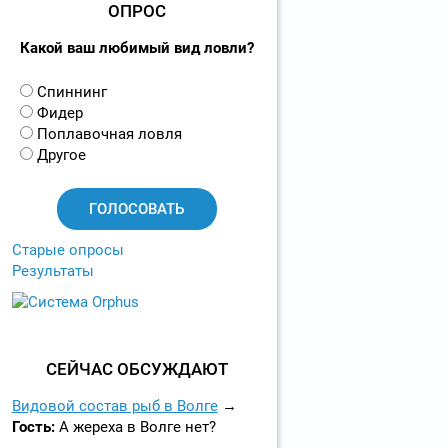
ОПРОС
Какой ваш любимый вид ловли?
В
Спиннинг
а
Фидер
р
Поплавочная ловля
и
Другое
а
н
т
ы
Старые опросы
Результаты
СЕЙЧАС ОБСУЖДАЮТ
Видовой состав рыб в Волге
Гость:
А жереха в Волге нет?