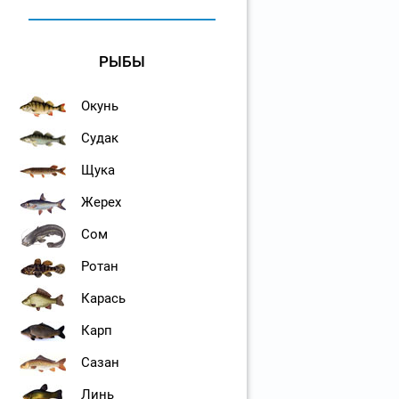
РЫБЫ
Окунь
Судак
Щука
Жерех
Сом
Ротан
Карась
Карп
Сазан
Линь