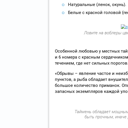
Натуральные (ленок, окунь).
Белые с красной головой (re
Ловите на воблеры цв
Особенной любовью у местных та
и 6 номера с красным сердечником
течением, где нет сильных порогов.
«Обрывы – явление частое и неизб
пунктов, а рыба обладает внушите
большое количество приманок. Оп
запасных экземпляров каждой уло
Таймень обладает мощным
быть прочным, иначе 