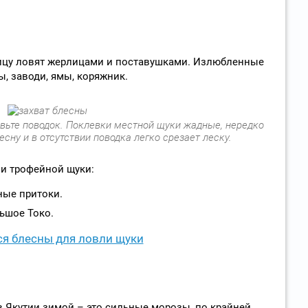
ицу ловят жерлицами и поставушками. Излюбленные
, заводи, ямы, коряжник.
авьте поводок. Поклевки местной щуки жадные, нередко
сну и в отсутствии поводка легко срезает леску.
и трофейной щуки:
ные притоки.
ьшое Токо.
я блесны для ловли щуки
 Якутии зимой – это сильные морозы, по крайней