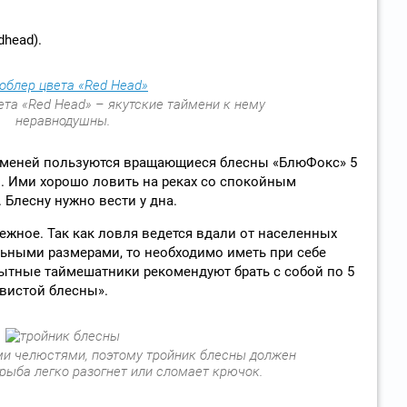
dhead).
ета «Red Head» – якутские таймени к нему
неравнодушны.
йменей пользуются вращающиеся блесны «БлюФокс» 5
. Ими хорошо ловить на реках со спокойным
 Блесну нужно вести у дна.
ежное. Так как ловля ведется вдали от населенных
льными размерами, то необходимо иметь при себе
ытные таймешатники рекомендуют брать с собой по 5
вистой блесны».
и челюстями, поэтому тройник блесны должен
рыба легко разогнет или сломает крючок.