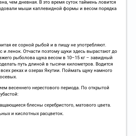
на, чем дневная. В это время суток таймень ловится
ендовали мыши каплевидной формы и весом порядка
итая ее сорной рыбой и в пищу не употребляют.
ус и ленок. Отчасти поэтому щуки здесь вырастают до
зжего рыболова щука весом в 10–15 кг – завидный
оделать путь длиной в тысячи километров. Водится
всех реках и озерах Якутии. Поймать щуку намного
сосевых.
нием весеннего нерестового периода. По открытой
убастой:
ащающиеся блесны серебристого, матового цвета.
ных и кислотных расцветок.