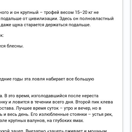
ного и он крупный – трофей весом 15–20 кг не
я подальше от цивилизации. Здесь он полновластный
, даже щука старается держаться подальше.
к:
ся блесны.
дние годы эта ловля набирает все большую
. В это время, изголодавшийся после нереста
ку и ловится в течении всего дня. Второй пик клева
става. Лучшее время суток – утро и вечер, но в
 и весь день. Его излюбленные стоянки – устья рек,
зле крупных валунов, на глубоких ямах.
лухой зацеп. Внезапно «зацеп» оживает и мощным