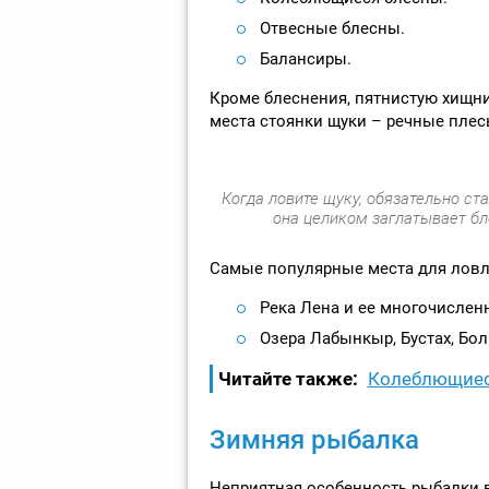
Отвесные блесны.
Балансиры.
Кроме блеснения, пятнистую хищн
места стоянки щуки – речные плесы
Когда ловите щуку, обязательно ст
она целиком заглатывает бле
Самые популярные места для ловл
Река Лена и ее многочислен
Озера Лабынкыр, Бустах, Бол
Читайте также:
Колеблющиес
Зимняя рыбалка
Неприятная особенность рыбалки в