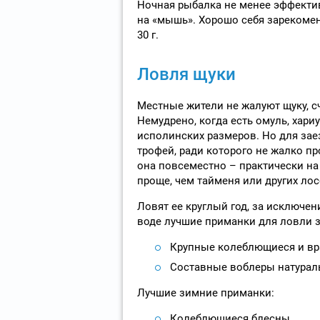
Ночная рыбалка не менее эффектив
на «мышь». Хорошо себя зареком
30 г.
Ловля щуки
Местные жители не жалуют щуку, сч
Немудрено, когда есть омуль, хари
исполинских размеров. Но для зае
трофей, ради которого не жалко пр
она повсеместно – практически на 
проще, чем тайменя или других ло
Ловят ее круглый год, за исключе
воде лучшие приманки для ловли з
Крупные колеблющиеся и вр
Составные воблеры натураль
Лучшие зимние приманки:
Колеблющиеся блесны.