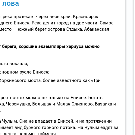
 лова
я река протекает через весь край. Красноярск
него Енисея. Река делит город на две части. Самое
место — южный берег острова Отдыха, Абаканская
т берега, хорошие экземпляры хариуса можно
ого вокзала;
сновном русле Енисея;
Коркинского моста, более известного как «Три
крестностях можно не только на Енисее. Богаты
ка, Черемушка, Большая и Малая Слизнево, Базаиха и
.
 Чулым. Она не впадает в Енисей, и на протяжении
имеет вид бурного горного потока. На Чулым ездят за
 ленка, нельмы, тайменя.