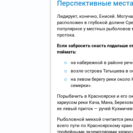
Перспективные места
Лидирует, конечно, Енисей. Могуча
расположен в глубокой долине Сред
популярное у местных рыболовов 
протока.
Если забросить снасть подальше о
поймать:
на набережной в районе речн
возле острова Татышева в о
на левом берегу реки около 
семерки».
Порыбачить в Красноярске и его о
хариусом реки Кача, Мана, Березов
ее левый приток — ручей Кузмичев
Рыболовной меккой считается река
всего пути по Красноярскому краю 
трофейными экземплярами хариуса,