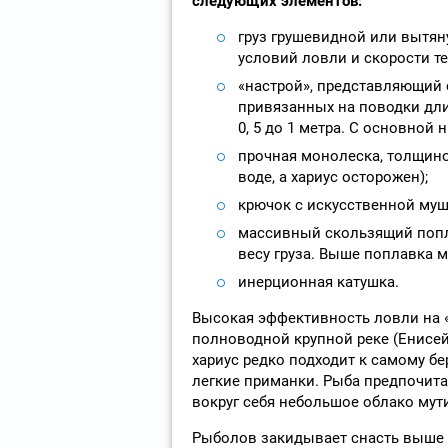
следующих элементов:
груз грушевидной или вытяну
условий ловли и скорости те
«настрой», представляющий 
привязанных на поводки дли
0, 5 до 1 метра. С основной
прочная монолеска, толщиной
воде, а хариус осторожен);
крючок с искусственной муш
массивный скользящий попла
весу груза. Выше поплавка м
инерционная катушка.
Высокая эффективность ловли на «
полноводной крупной реке (Енисей
хариус редко подходит к самому бе
легкие приманки. Рыба предпочита
вокруг себя небольшое облако мути
Рыболов закидывает снасть выше п