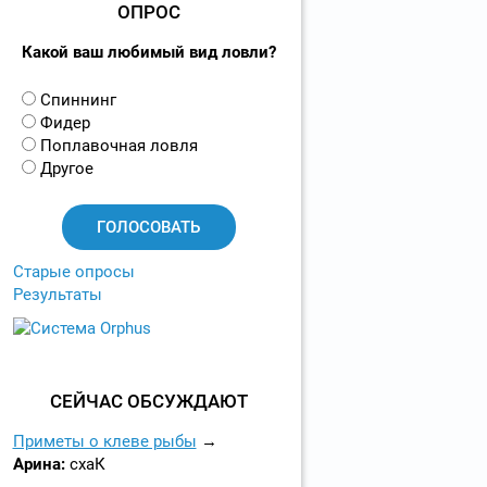
ОПРОС
Какой ваш любимый вид ловли?
В
Спиннинг
а
Фидер
р
Поплавочная ловля
и
Другое
а
н
т
ы
Старые опросы
Результаты
СЕЙЧАС ОБСУЖДАЮТ
Приметы о клеве рыбы
Арина:
схаК