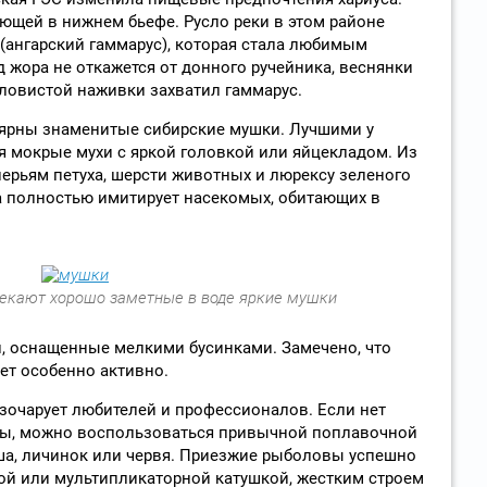
ающей в нижнем бьефе. Русло реки в этом районе
(ангарский гаммарус), которая стала любимым
 жора не откажется от донного ручейника, веснянки
уловистой наживки захватил гаммарус.
ярны знаменитые сибирские мушки. Лучшими у
 мокрые мухи с яркой головкой или яйцекладом. Из
перьям петуха, шерсти животных и люрексу зеленого
а полностью имитирует насекомых, обитающих в
екают хорошо заметные в воде яркие мушки
, оснащенные мелкими бусинками. Замечено, что
ует особенно активно.
азочарует любителей и профессионалов. Если нет
ды, можно воспользоваться привычной поплавочной
ша, личинок или червя. Приезжие рыболовы успешно
ой или мультипликаторной катушкой, жестким строем