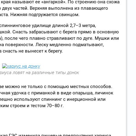
края называют ее «ангаркой». По строению она схожа
з двух частей. Верхняя выполнена из плавающего
аста. Нижняя подгружается свинцом.
спиннинговое удилище длиной 2,7–3 метра,
кой. Снасть забрасывают с берега прямо в основную
а), после чего плавно стравливают по дуге. Мушки или
 на поверхности. Леску медленно подматывают,
 снасть не вынесет к берегу.
риуса ловят на различные типы донок
рае можно не только с помощью местных способов.
чная удочка с приманкой в виде опарыша, личинок
пешно используют спиннинг с инерционной или
им строем и тестом 70–80 г.
ская ГЭС изменила пищевые предпочтения хариуса.