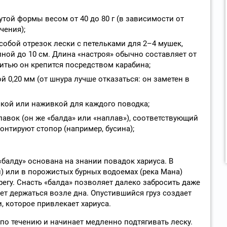
той формы весом от 40 до 80 г (в зависимости от
чения);
собой отрезок лески с петельками для 2–4 мушек,
ной до 10 см. Длина «настроя» обычно составляет от
 нитью он крепится посредством карабина;
 0,20 мм (от шнура лучше отказаться: он заметен в
кой или наживкой для каждого поводка;
вок (он же «балда» или «наплав»), соответствующий
онтируют стопор (например, бусина);
балду» основана на знании повадок хариуса. В
) или в порожистых бурных водоемах (река Мана)
регу. Снасть «балда» позволяет далеко забросить даже
ет держаться возле дна. Опустившийся груз создает
, которое привлекает хариуса.
о течению и начинает медленно подтягивать леску.