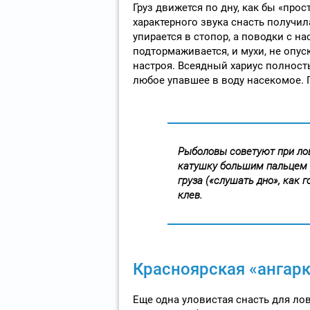
Груз движется по дну, как бы «прос
характерного звука снасть получил
упирается в стопор, а поводки с на
подтормаживается, и мухи, не опус
настроя. Всеядный хариус полност
любое упавшее в воду насекомое. Г
Рыболовы советуют при лов
катушку большим пальцем р
груза («слушать дно», как 
клев.
Красноярская «ангарк
Еще одна уловистая снасть для лов