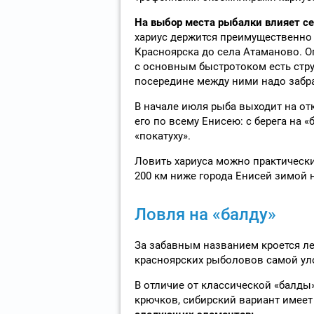
На выбор места рыбалки влияет се
хариус держится преимущественно 
Красноярска до села Атаманово. О
с основным быстротоком есть стр
посередине между ними надо забра
В начале июля рыба выходит на от
его по всему Енисею: с берега на «б
«покатуху».
Ловить хариуса можно практически
200 км ниже города Енисей зимой н
Ловля на «балду»
За забавным названием кроется ле
красноярских рыболовов самой уло
В отличие от классической «балды
крючков, сибирский вариант имее