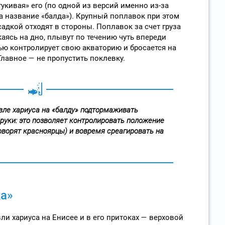
тукивая» его (по одной из версий именно из-за
а название «балда»). Крупный поплавок при этом
садкой отходят в стороны. Поплавок за счет груза
каясь на дно, плывут по течению чуть впереди
ью контролирует свою акваторию и бросается на
лавное — не пропустить поклевку.
ле хариуса на «балду» подтормаживать
уки: это позволяет контролировать положение
говорят красноярцы) и вовремя среагировать на
а»
ли хариуса на Енисее и в его притоках — верховой