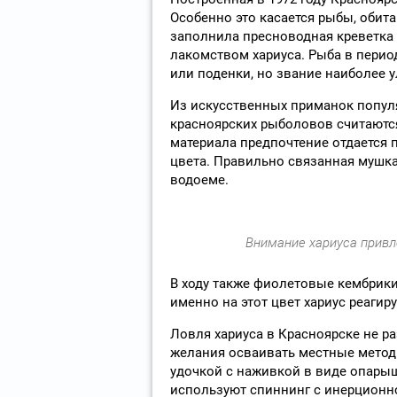
Особенно это касается рыбы, обит
заполнила пресноводная креветка 
лакомством хариуса. Рыба в период
или поденки, но звание наиболее 
Из искусственных приманок попул
красноярских рыболовов считаются
материала предпочтение отдается 
цвета. Правильно связанная мушк
водоеме.
Внимание хариуса привл
В ходу также фиолетовые кембрики
именно на этот цвет хариус реагир
Ловля хариуса в Красноярске не р
желания осваивать местные мето
удочкой с наживкой в виде опары
используют спиннинг с инерционн