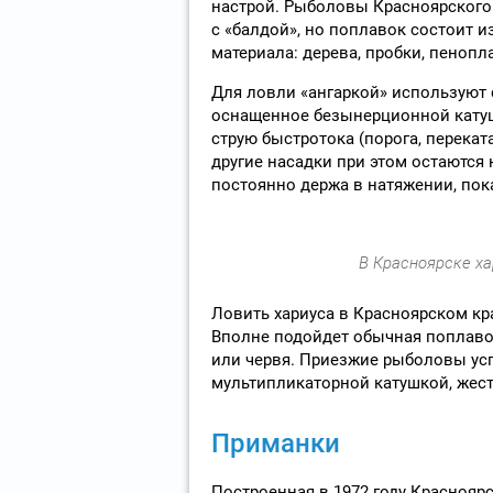
настрой. Рыболовы Красноярского 
с «балдой», но поплавок состоит и
материала: дерева, пробки, пенопл
Для ловли «ангаркой» используют 
оснащенное безынерционной катуш
струю быстротока (порога, перекат
другие насадки при этом остаются
постоянно держа в натяжении, пока
В Красноярске ха
Ловить хариуса в Красноярском к
Вполне подойдет обычная поплаво
или червя. Приезжие рыболовы ус
мультипликаторной катушкой, жестк
Приманки
Построенная в 1972 году Краснояр