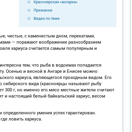
Красноярская «ангарка»
Приманки
Видео по теме
ые, чистые, с каменистым дном, перекатами,
ямами — поражают воображение разнообразием
овля хариуса считается самым популярным и
интересна тем, что рыба в водоемах попадается
ету. Осенью и весной в Ангаре и Енисее можно
льского хариуса, являющегося проходным видом. Его
ого сибирского вида (красноярцы называют рыбу
т 300 г, но именно его мясо местные жители считают
ит и настоящий белый байкальский хариус, весом
и определенного умения успех гарантирован.
де ловить хариуса.