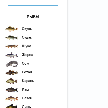
РЫБЫ
Окунь
Судак
Щука
Жерех
Сом
Ротан
Карась
Карп
Сазан
Линь