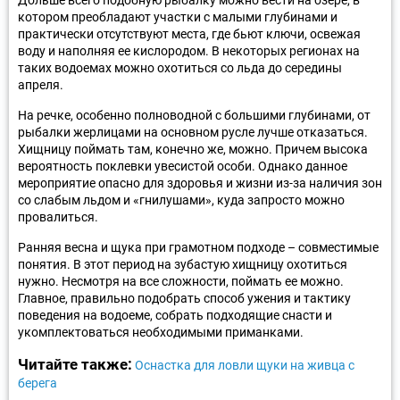
котором преобладают участки с малыми глубинами и
практически отсутствуют места, где бьют ключи, освежая
воду и наполняя ее кислородом. В некоторых регионах на
таких водоемах можно охотиться со льда до середины
апреля.
На речке, особенно полноводной с большими глубинами, от
рыбалки жерлицами на основном русле лучше отказаться.
Хищницу поймать там, конечно же, можно. Причем высока
вероятность поклевки увесистой особи. Однако данное
мероприятие опасно для здоровья и жизни из-за наличия зон
со слабым льдом и «гнилушами», куда запросто можно
провалиться.
Ранняя весна и щука при грамотном подходе – совместимые
понятия. В этот период на зубастую хищницу охотиться
нужно. Несмотря на все сложности, поймать ее можно.
Главное, правильно подобрать способ ужения и тактику
поведения на водоеме, собрать подходящие снасти и
укомплектоваться необходимыми приманками.
Читайте также:
Оснастка для ловли щуки на живца с
берега