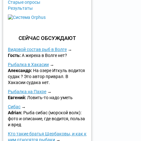
Старые опросы
Результаты
СЕЙЧАС ОБСУЖДАЮТ
Видовой состав рыб в Волге
Гость:
А жереха в Волге нет?
Рыбалка в Хакасии
Александр:
На озере Иткуль водится
судак ? Это автор приврал. В
Хакасии судака нет.
Рыбалка на Пахре
Евгений:
Ловить-то надо уметь
Сибас
Adrian:
Рыба сибас (морской волк):
фото и описание, где водится, польза
и вред
Кто такие братья Щербаковы, и как к
ним относятся рыбаки