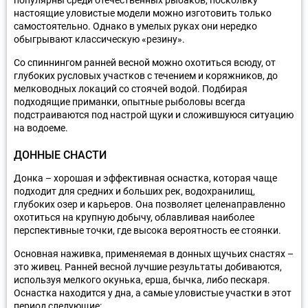
настоящие уловистые модели можно изготовить только
самостоятельно. Однако в умелых руках они нередко
обыгрывают классическую «резину».
Со спиннингом ранней весной можно охотиться всюду, от
глубоких русловых участков с течением и коряжников, до
мелководных локаций со стоячей водой. Подбирая
подходящие приманки, опытные рыболовы всегда
подстраиваются под настрой щуки и сложившуюся ситуацию
на водоеме.
ДОННЫЕ СНАСТИ
Донка – хорошая и эффективная оснастка, которая чаще
подходит для средних и больших рек, водохранилищ,
глубоких озер и карьеров. Она позволяет целенаправленно
охотиться на крупную добычу, облавливая наиболее
перспективные точки, где высока вероятность ее стоянки.
Основная наживка, применяемая в донных щучьих снастях –
это живец. Ранней весной лучшие результаты добиваются,
используя мелкого окунька, ерша, бычка, либо пескаря.
Оснастка находится у дна, а самые уловистые участки в этот
период следующие: