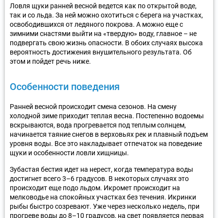
Ловля щуки ранней весной ведется как по открытой воде,
так и со льда. За ней можно охотиться с берега на участках,
освободившихся от ледяного покрова. А можно еще с
зимними снастями выйти на «твердую» воду, главное – не
подвергать свою жизнь опасности. В обоих случаях высока
вероятность достижения внушительного результата. Об
этом и пойдет речь ниже.
Особенности поведения
Ранней весной происходит смена сезонов. На смену
холодной зиме приходит теплая весна. Постепенно водоемы
вскрываются, вода прогревается под теплым солнцем,
начинается таяние снегов в верховьях рек и плавный подъем
уровня воды. Все это накладывает отпечаток на поведение
щуки и особенности ловли хищницы.
Зубастая бестия идет на нерест, когда температура воды
достигнет всего 3–6 градусов. В некоторых случаях это
происходит еще подо льдом. Икромет происходит на
мелководье на спокойных участках без течения. Икринки
рыбы быстро созревают. Уже через несколько недель, при
прогреве воды до 8–10 градусов, на свет появляется первая