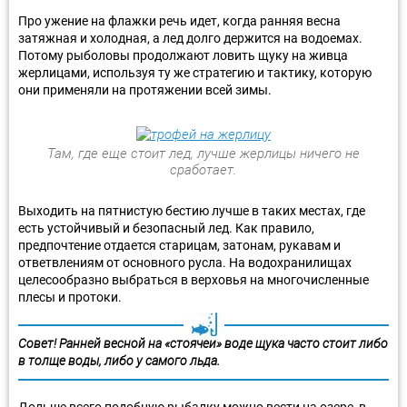
Про ужение на флажки речь идет, когда ранняя весна
затяжная и холодная, а лед долго держится на водоемах.
Потому рыболовы продолжают ловить щуку на живца
жерлицами, используя ту же стратегию и тактику, которую
они применяли на протяжении всей зимы.
Там, где еще стоит лед, лучше жерлицы ничего не
сработает.
Выходить на пятнистую бестию лучше в таких местах, где
есть устойчивый и безопасный лед. Как правило,
предпочтение отдается старицам, затонам, рукавам и
ответвлениям от основного русла. На водохранилищах
целесообразно выбраться в верховья на многочисленные
плесы и протоки.
Совет! Ранней весной на «стоячей» воде щука часто стоит либо
в толще воды, либо у самого льда.
Дольше всего подобную рыбалку можно вести на озере, в