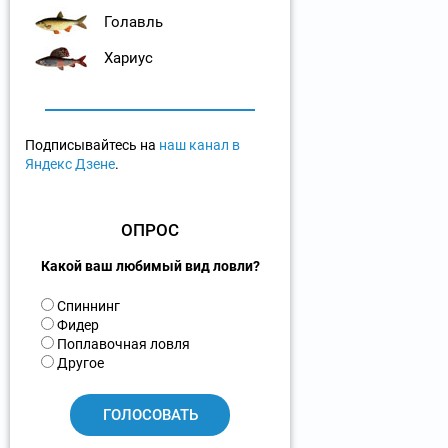
Голавль
Хариус
Подписывайтесь на
наш канал в
Яндекс Дзене
.
ОПРОС
Какой ваш любимый вид ловли?
В
Спиннинг
а
Фидер
р
Поплавочная ловля
и
Другое
а
н
т
ы