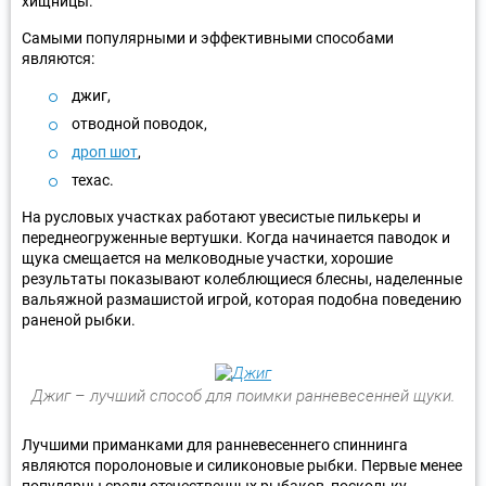
хищницы.
Самыми популярными и эффективными способами
являются:
джиг,
отводной поводок,
дроп шот
,
техас.
На русловых участках работают увесистые пилькеры и
переднеогруженные вертушки. Когда начинается паводок и
щука смещается на мелководные участки, хорошие
результаты показывают колеблющиеся блесны, наделенные
вальяжной размашистой игрой, которая подобна поведению
раненой рыбки.
Джиг – лучший способ для поимки ранневесенней щуки.
Лучшими приманками для ранневесеннего спиннинга
являются поролоновые и силиконовые рыбки. Первые менее
популярны среди отечественных рыбаков, поскольку