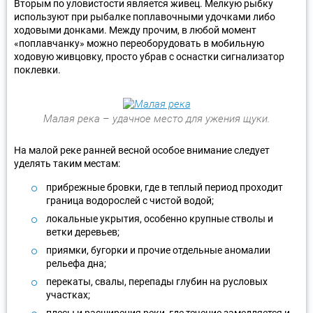
Вторым по уловистости является живец. Мелкую рыбку
используют при рыбалке поплавочными удочками либо
ходовыми донками. Между прочим, в любой момент
«поплавчанку» можно переоборудовать в мобильную
ходовую живцовку, просто убрав с оснастки сигнализатор
поклевки.
Малая река – удачное место для ужения щуки.
На малой реке ранней весной особое внимание следует
уделять таким местам:
прибрежные бровки, где в теплый период проходит
граница водорослей с чистой водой;
локальные укрытия, особенно крупные стволы и
ветки деревьев;
приямки, бугорки и прочие отдельные аномалии
рельефа дна;
перекаты, свалы, перепады глубин на русловых
участках;
плесы и расширения реки, где течение замедляется и