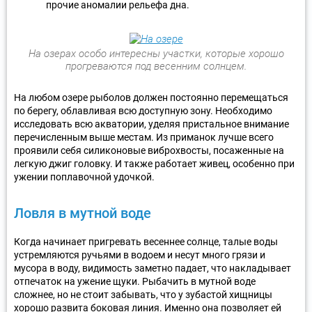
прочие аномалии рельефа дна.
На озерах особо интересны участки, которые хорошо
прогреваются под весенним солнцем.
На любом озере рыболов должен постоянно перемещаться
по берегу, облавливая всю доступную зону. Необходимо
исследовать всю акватории, уделяя пристальное внимание
перечисленным выше местам. Из приманок лучше всего
проявили себя силиконовые виброхвосты, посаженные на
легкую джиг головку. И также работает живец, особенно при
ужении поплавочной удочкой.
Ловля в мутной воде
Когда начинает пригревать весеннее солнце, талые воды
устремляются ручьями в водоем и несут много грязи и
мусора в воду, видимость заметно падает, что накладывает
отпечаток на ужение щуки. Рыбачить в мутной воде
сложнее, но не стоит забывать, что у зубастой хищницы
хорошо развита боковая линия. Именно она позволяет ей