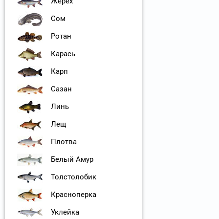
Жерех
Сом
Ротан
Карась
Карп
Сазан
Линь
Лещ
Плотва
Белый Амур
Толстолобик
Красноперка
Уклейка