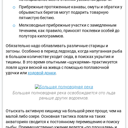
Прибрежные протяженные канавы, омуты и обратки у
обрывистых берегов могут подарить товарную
пятнистую бестию.
Мелководные прибрежные участки с замедленным
течением, как правило, приносят поклевки особей до
полутора килограммов.
Обязательно надо облавливать различные старицы и
затоны. Особенно в период ледохода, когда напуганная рыба
в большом количестве уходит сюда, в поисках укрытия и
тишины. В это время опытными «щукарями» практикуется
ловля щуки весной на живца с помощью поплавочной
удочки или
ходовой донки
.
Большая полноводная река освобождается ото льда
раньше других водоемов.
Отыскать активную хищницу на большой реке проще, чем на
малой либо озере. Основная тактика ловли на таких
акваториях сводится к постоянному перемещению и поиску
рыбы. Преимущественно ужение ведется «по площадям» и