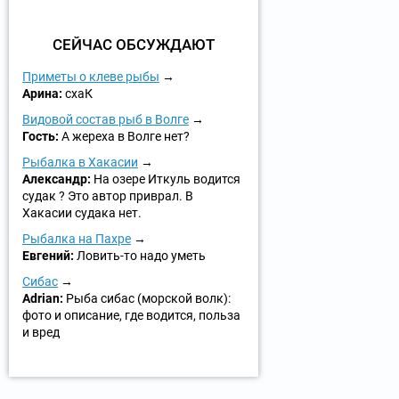
СЕЙЧАС ОБСУЖДАЮТ
Приметы о клеве рыбы
Арина:
схаК
Видовой состав рыб в Волге
Гость:
А жереха в Волге нет?
Рыбалка в Хакасии
Александр:
На озере Иткуль водится
судак ? Это автор приврал. В
Хакасии судака нет.
Рыбалка на Пахре
Евгений:
Ловить-то надо уметь
Сибас
Adrian:
Рыба сибас (морской волк):
фото и описание, где водится, польза
и вред