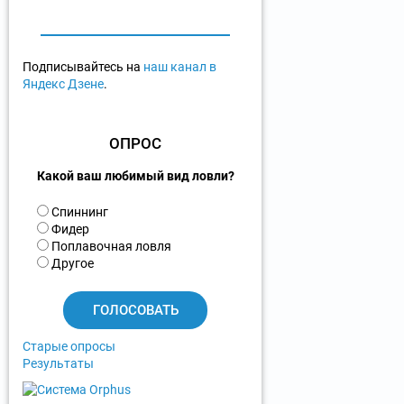
Подписывайтесь на
наш канал в
Яндекс Дзене
.
ОПРОС
Какой ваш любимый вид ловли?
В
Спиннинг
а
Фидер
р
Поплавочная ловля
и
Другое
а
н
т
ы
Старые опросы
Результаты