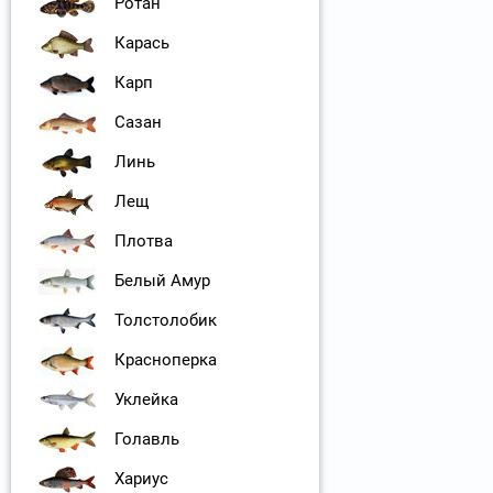
Ротан
Карась
Карп
Сазан
Линь
Лещ
Плотва
Белый Амур
Толстолобик
Красноперка
Уклейка
Голавль
Хариус