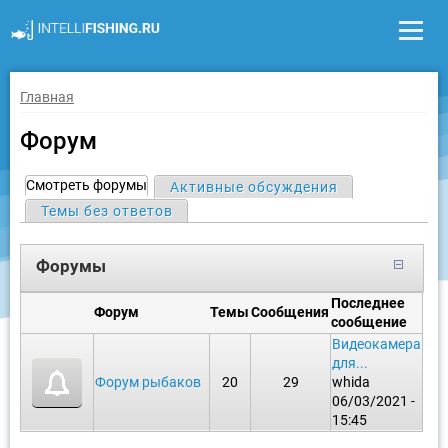
Главная
Форум
Смотреть форумы
(активная вкладка)
Активные обсуждения
Темы без ответов
Г
л
а
Форумы
в
Последнее
н
Форум
Темы
Сообщения
сообщение
ы
Видеокамера
е
для...
в
Форум рыбаков
20
29
whida
06/03/2021 -
к
15:45
л