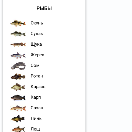
РЫБЫ
Окунь
Судак
Щука
Жерех
Сом
Ротан
Карась
Карп
Сазан
Линь
Лещ