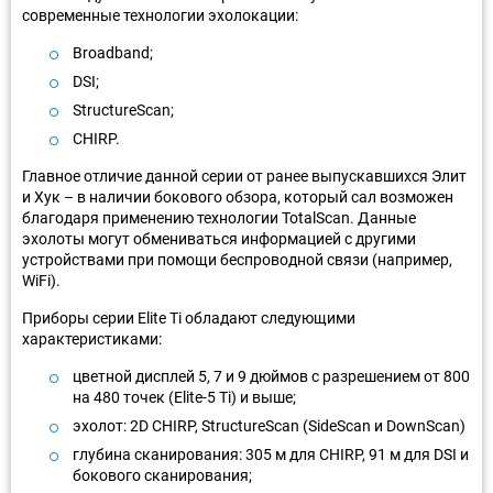
современные технологии эхолокации:
Broadband;
DSI;
StructureScan;
CHIRP.
Главное отличие данной серии от ранее выпускавшихся Элит
и Хук – в наличии бокового обзора, который сал возможен
благодаря применению технологии TotаlScаn. Данные
эхолоты могут обмениваться информацией с другими
устройствами при помощи беспроводной связи (например,
WiFi).
Приборы серии Elite Ti обладают следующими
характеристиками:
цветной дисплей 5, 7 и 9 дюймов с разрешением от 800
на 480 точек (Elite-5 Ti) и выше;
эхолот: 2D CHIRP, StructureScan (SideScan и DownScan)
глубина сканирования: 305 м для CHIRP, 91 м для DSI и
бокового сканирования;