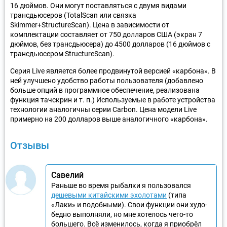
16 дюймов. Они могут поставляться с двумя видами
трансдьюсеров (TotalScan или связка
Skimmer+StructureScan). Цена в зависимости от
комплектации составляет от 750 долларов США (экран 7
дюймов, без трансдьюсера) до 4500 долларов (16 дюймов с
трансдьюсером StructureScan).
Серия Live является более продвинутой версией «карбона». В
ней улучшено удобство работы пользователя (добавлено
больше опций в программное обеспечение, реализована
функция тачскрин и т. п.) Используемые в работе устройства
технологии аналогичны серии Carbon. Цена модели Live
примерно на 200 долларов выше аналогичного «карбона».
Отзывы
Савелий
Раньше во время рыбалки я пользовался
дешевыми китайскими эхолотами
(типа
«Лаки» и подобными). Свои функции они худо-
бедно выполняли, но мне хотелось чего-то
большего. Всё изменилось, когда я приобрёл