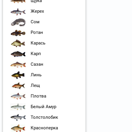
Щука
Жерех
Сом
Ротан
Карась
Карп
Сазан
Линь
Лещ
Плотва
Белый Амур
Толстолобик
Красноперка