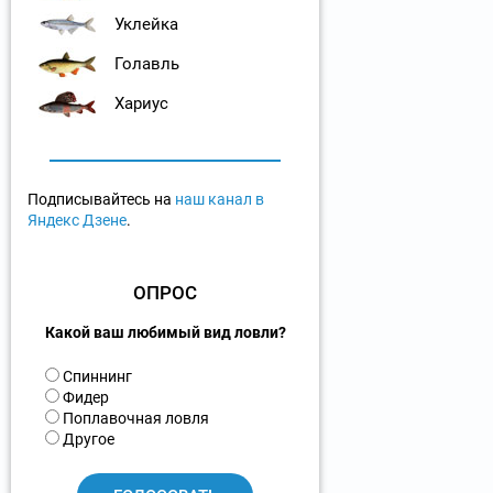
Уклейка
Голавль
Хариус
Подписывайтесь на
наш канал в
Яндекс Дзене
.
ОПРОС
Какой ваш любимый вид ловли?
В
Спиннинг
а
Фидер
р
Поплавочная ловля
и
Другое
а
н